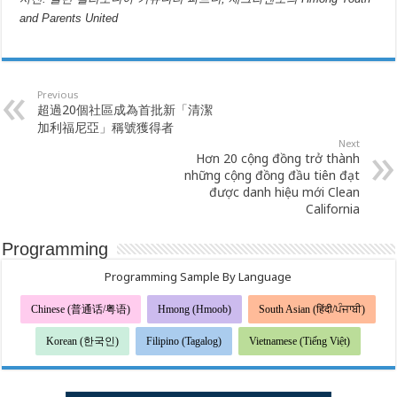
and Parents United
Previous
超過20個社區成為首批新「清潔
加利福尼亞」稱號獲得者
Next
Hơn 20 cộng đồng trở thành
những cộng đồng đầu tiên đạt
được danh hiệu mới Clean
California
Programming
Programming Sample By Language
Chinese (普通话/粤语)
Hmong (Hmoob)
South Asian (हिंदी/ਪੰਜਾਬੀ)
Korean (한국인)
Filipino (Tagalog)
Vietnamese (Tiếng Việt)