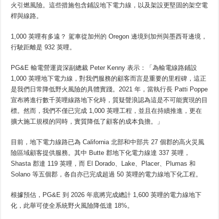
火引燃風險。這些措施包含鋪設地下電力線，以及架設更堅固的架空電
桿與線路。
1,000 英哩有多遠？ 駕車從加州的 Oregon 邊境到加州與墨西哥邊境，
行駛距離是 932 英哩。
PG&E 輸電營運資深副總裁 Peter Kenny 表示：「為輸電線路鋪設
1,000 英哩地下電力線，對我們服務的顧客而言是重要的里程碑，這正
是我們日常降低野火風險的具體實踐。2021 年，當執行長 Patti Poppe
宣布將進行數千英哩線路地下化時，質疑聲浪認為這是不可能實現的目
標。然而，我們不僅已完成 1,000 英哩工程，並且在持續推進，更在
擴大施工規模的同時，實質降低了顧客的成本負擔。」
目前，地下電力線路已為 California 北部和中部共 27 個郡的高火災風
險區域顧客提供服務。其中 Butte 郡地下化電力線達 337 英哩，
Shasta 郡達 119 英哩，而 El Dorado、Lake、Placer、Plumas 和
Solano 等五個郡，各自亦已完成超過 50 英哩的電力線地下化工程。
根據預估，PG&E 到 2026 年底將完成總計 1,600 英哩的電力線地下
化，此舉可使全系統野火風險降低達 18%。