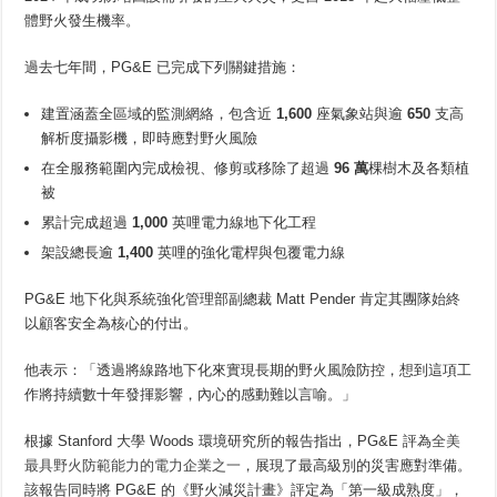
體野火發生機率。
過去七年間，PG&E 已完成下列關鍵措施：
建置涵蓋全區域的監測網絡，包含近
1,600
座氣象站與逾
650
支高
解析度攝影機，即時應對野火風險
在全服務範圍內完成檢視、修剪或移除了超過
96 萬
棵樹木及各類植
被
累計完成超過
1,000
英哩電力線地下化工程
架設總長逾
1,400
英哩的強化電桿與包覆電力線
PG&E 地下化與系統強化管理部副總裁 Matt Pender 肯定其團隊始終
以顧客安全為核心的付出。
他表示：「透過將線路地下化來實現長期的野火風險防控，想到這項工
作將持續數十年發揮影響，內心的感動難以言喻。」
根據 Stanford 大學 Woods 環境研究所的報告指出，PG&E 評為
全美
最具野火防範能力的電力企業之一
，展現了最高級別的災害應對準備。
該報告同時將 PG&E 的《野火減災計畫》評定為「第一級成熟度」，