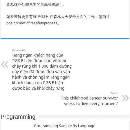
此為該評估體系中的最高等級認可。
如欲瞭解更多有關 PG&E 在森林大火安全方面的工作，請前往
pge.com/wildfiresafetyprogess
。
Previous
Hàng ngàn khách hàng của
PG&E hiện được bảo vệ khỏi
cháy rừng khi 1.000 dặm đường
dây điện đã được đưa vào vận
hành và chôn ngầmHàng ngàn
khách hàng của PG&E hiện
được bảo vệ khỏi cháy rừng
Next
This childhood cancer survivor
seeks to ‘live every moment’
Programming
Programming Sample By Language