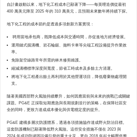
自計畫啟動以來，地下化工程成本已顯著下降——每英哩造價從最初
400 萬美元降至 2025 年的 310 萬美元，且預期未來數年將持續下探。
地下化工程的成本節約是透過多項創新方案實現：
聘用當地承包商，既降低成本與交通時間，亦促進地方經濟發展。
運用鏈式掘溝機、岩石輪鋸、拋料卡車等尖端工程設備提升作業效
率。
免除架空線路常年所需的林木修剪維護。
縮減溝槽標準深度與寬度，節省工時成本及多餘土方清運。
將地下化工程產出餘土再利用於其他營運項目，降低廢棄物處理開
支。
隨著美國西部野火風險持續攀升，如何因應當前與未來的挑戰已成關鍵
課題。PG&E 正採取短期應急與長期規劃並行的策略，在保障社區安
全的同時，更致力達成成本優化與供電穩定度的提升。
PG&E 建構多層次防護體系，透過各項措施協作達成野火防治目標。
這套防護機制已顯著降低野火風險。這些安全措施不僅在 2023 與
2024 年成功防堵因設備引發的重大火災，更自 2018 年起大幅壓低整