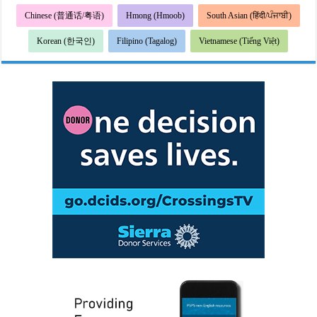
Chinese (普通话/粤语)
Hmong (Hmoob)
South Asian (हिंदी/ਪੰਜਾਬੀ)
Korean (한국인)
Filipino (Tagalog)
Vietnamese (Tiếng Việt)