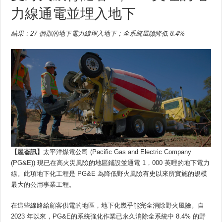
力線通電並埋入地下
結果：27 個郡的地下電力線埋入地下；全系統風險降低 8.4%
【屋
崙訊
】
太平洋煤電公司 (Pacific Gas and Electric Company
(PG&E)) 現已在高火災風險的地區鋪設並通電 1，000 英哩的地下電力
線。此項地下化工程是 PG&E 為降低野火風險有史以來所實施的規模
最大的公用事業工程。
在這些線路給顧客供電的地區，地下化幾乎能完全消除野火風險。自
2023 年以來，PG&E的系統強化作業已永久消除全系統中 8.4% 的野