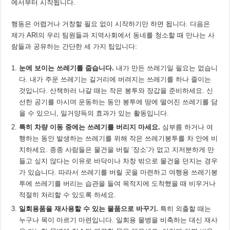
에서부터 시작됩니다.
행동은 어렵거나 거창할 필요 없이 시작하기만 하면 됩니다. 다음은
제가 ARI의 우리 팀원들과 지역사회에서 동네를 청소할 때 만나는 사
람들과 공유하는 간단한 세 가지 팁입니다:
눈에
보이는
쓰레기를
줍습니다
.
내가 만든 쓰레기일 필요는 없습니
다. 내가 주운 쓰레기는 길거리에 버려지는 쓰레기를 하나 줄이는
것입니다. 산책하러 나갈 때는 작은 봉투와 장갑을 준비하세요. 신
선한 공기를 마시며 운동하는 동안 봉투에 땅에 떨어진 쓰레기를 담
을 수 있으니, 일거양득의 효과가 있는 활동입니다.
특히
차량
이동
중에는
쓰레기를
버리지
마세요
.
심부름 하거나 여
행하는 동안 발생하는 쓰레기를 위해 작은 쓰레기봉투를 차 안에 비
치하세요. 종종 사람들은 물건을 버릴 ‘장소’가 없고 지저분하게 만
들고 싶지 않다는 이유로 바닥이나 차창 밖으로 물건을 던지는 경우
가 있습니다. 따라서 쓰레기를 버릴 곳을 마련하고 여행용 쓰레기봉
투에 쓰레기를 버리는 습관을 들여 목적지에 도착했을 때 비우거나
적절히 처리할 수 있도록 하세요.
일회용품을
재사용할
수
있는
물품으로
바꾸기
.
특히 외출할 때는
누구나 목이 마르기 마련입니다. 일회용 물병을 비축하는 대신 재사