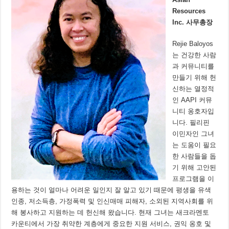
Resources
Inc.
사무총장
Rejie Baloyos
는 건강한 사람
과 커뮤니티를
만들기 위해 헌
신하는 열정적
인 AAPI 커뮤
니티 옹호자입
니다. 필리핀
이민자인 그녀
는 도움이 필요
한 사람들을 돕
기 위해 고안된
프로그램을 이
용하는 것이 얼마나 어려운 일인지 잘 알고 있기 때문에 평생을 유색
인종, 저소득층, 가정폭력 및 인신매매 피해자, 소외된 지역사회를 위
해 봉사하고 지원하는 데 헌신해 왔습니다. 현재 그녀는 새크라멘토
카운티에서 가장 취약한 계층에게 중요한 지원 서비스, 권익 옹호 및