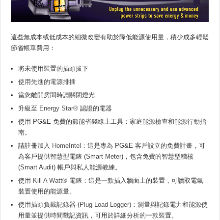
這些無成本或低成本的細微改變有助於降低能源使用量，積少成多輕鬆
節省帳單費用：
將未使用裝置的插頭拔下
使用
先進的電源排插
當您離開房間時請關閉燈光
升級至
Energy Star®
認證的電器
使用 PG&E 免費的節能省錢線上工具：
家庭能源檢查
和
能源行動指
南
。
請註冊加入
HomeIntel
：這是專為 PG&E 客戶設立的免費計畫，可
為客戶提供智慧型電錶 (Smart Meter)，包含免費的智慧型稽核
(Smart Audit) 帳戶與私人能源教練。
使用
Kill A Watt® 電錶
：這是一款插入牆面上的裝置，可讀取電氣
裝置使用的能源量。
使用
插頭負載記錄器 (Plug Load Logger)
：測量與記錄電力和能源使
用量並提供時間戳記資訊，可用於詳細分析的一款裝置。