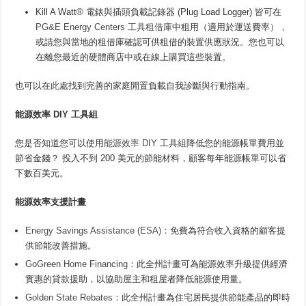
Kill A Watt® 電錶與插頭負載記錄器 (Plug Load Logger) 皆可在
PG&E Energy Centers 工具租借庫
中租用（適用於運送費率），
或請您與當地的租借庫確認可供租借的裝置供應狀況。您也可以
在離您最近的硬體商店中或在線上購買這些裝置。
也可以在
此處
找到完善的家庭閒置負載自我診斷與行動指南。
能源效率
DIY
工具組
您是否知道您可以使用
能源效率 DIY 工具組
降低您的能源帳單費用並
節省金錢？ 投入不到 200 美元的節能材料，顧客每年能源帳單可以省
下數百美元。
能源效率支援計畫
Energy Savings Assistance (ESA)
：免費為符合收入資格的顧客提
供節能改善措施。
GoGreen Home Financing
：此全州計畫可為能源效率升級提供經濟
實惠的貸款援助，以協助屋主和租屋者降低能源使用量。
Golden State Rebates
：此全州計畫為住宅居民提供節能產品的即時