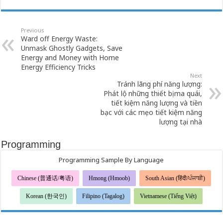
Previous
Ward off Energy Waste:
Unmask Ghostly Gadgets, Save
Energy and Money with Home
Energy Efficiency Tricks
Next
Tránh lãng phí năng lượng:
Phát lộ những thiết bị ma quái,
tiết kiệm năng lượng và tiền
bạc với các mẹo tiết kiệm năng
lượng tại nhà
Programming
Programming Sample By Language
Chinese (普通话/粤语)
Hmong (Hmoob)
South Asian (हिंदी/ਪੰਜਾਬੀ)
Korean (한국인)
Filipino (Tagalog)
Vietnamese (Tiếng Việt)