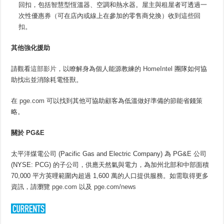
回扣，包括智慧型恆溫器、空調和熱水器。屋主與租屋者可透過一
次性優惠券（可在店內或線上在參加的零售商兌換）收到這些回
扣。
其他強化援助
請觀看
這部影片
，以瞭解身為個人能源教練的
HomeIntel
團隊如何協
助找出並消除耗電怪獸。
在
pge.com
可以找到其他可協助顧客為低溫做好準備的節能省錢策
略。
關於
PG&E
太平洋煤電公司 (Pacific Gas and Electric Company) 為 PG&E 公司
(NYSE: PCG) 的子公司，供應天然氣與電力，為加州北部和中部面積
70,000 平方英哩範圍內超過 1,600 萬的人口提供服務。如需取得更多
資訊，請瀏覽
pge.com
以及
pge.com/news