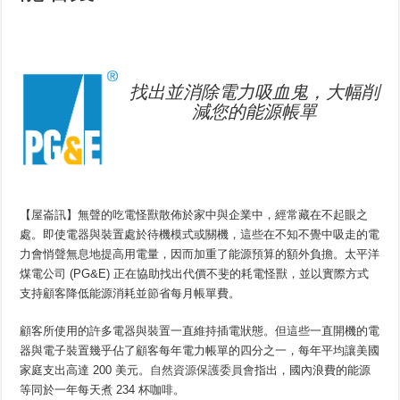
找出並消除電力吸血鬼，大幅削
減您的能源帳單
【屋崙訊】無聲的吃電怪獸散佈於家中與企業中，經常藏在不起眼之
處。即使電器與裝置處於待機模式或關機，這些在不知不覺中吸走的電
力會悄聲無息地提高用電量，因而加重了能源預算的額外負擔。太平洋
煤電公司 (PG&E) 正在協助找出代價不斐的耗電怪獸，並以實際方式
支持顧客降低能源消耗並節省每月帳單費。
顧客所使用的許多電器與裝置一直維持插電狀態。但這些一直開機的電
器與電子裝置幾乎佔了顧客每年電力帳單的四分之一，每年平均讓美國
家庭支出高達 200 美元。
自然資源保護委員會
指出，國內浪費的能源
等同於一年每天煮 234 杯咖啡。