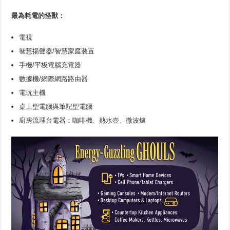
最為耗電的怪獸：
電視
智慧揚聲器/智慧家庭裝置
手機/平板電腦充電器
數據機/網際網路路由器
電玩主機
桌上型電腦與筆記型電腦
廚房流理台電器：咖啡機、熱水壺、微波爐