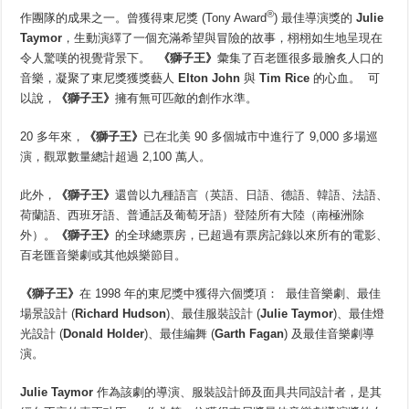
®
作團隊的成果之一。曾獲得東尼獎 (Tony Award
) 最佳導演獎的
Julie
Taymor
，生動演繹了一個充滿希望與冒險的故事，栩栩如生地呈現在
令人驚嘆的視覺背景下。
《獅子王》
彙集了百老匯很多最膾炙人口的
音樂，凝聚了東尼獎獲獎藝人
Elton John
與
Tim Rice
的心血。 可
以說，
《獅子王》
擁有無可匹敵的創作水準。
20 多年來，
《獅子王》
已在北美 90 多個城市中進行了 9,000 多場巡
演，觀眾數量總計超過 2,100 萬人。
此外，
《獅子王》
還曾以九種語言（英語、日語、德語、韓語、法語、
荷蘭語、西班牙語、普通話及葡萄牙語）登陸所有大陸（南極洲除
外）。
《獅子王》
的全球總票房，已超過有票房記錄以來所有的電影、
百老匯音樂劇或其他娛樂節目。
《獅子王》
在 1998 年的東尼獎中獲得六個獎項： 最佳音樂劇、最佳
場景設計 (
Richard Hudson
)、最佳服裝設計 (
Julie Taymor
)、最佳燈
光設計 (
Donald Holder
)、最佳編舞 (
Garth Fagan
) 及最佳音樂劇導
演。
Julie Taymor
作為該劇的導演、服裝設計師及面具共同設計者，是其