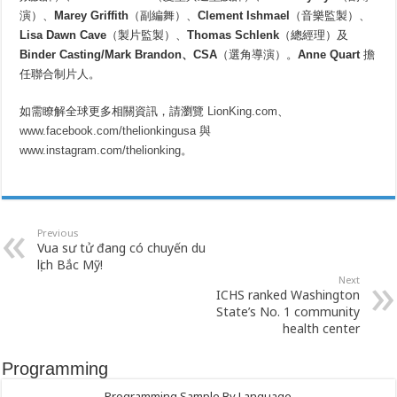
演）、
Marey Griffith
（副編舞）、
Clement Ishmael
（音樂監製）、
Lisa Dawn Cave
（製片監製）、
Thomas Schlenk
（總經理）及
Binder Casting/Mark Brandon
、
CSA
（選角導演）。
Anne Quart
擔
任聯合制片人。
如需瞭解全球更多相關資訊，請瀏覽
LionKing.com
、
www.facebook.com/thelionkingusa
與
www.instagram.com/thelionking
。
Previous
Vua sư tử đang có chuyến du
lịch Bắc Mỹ!
Next
ICHS ranked Washington
State’s No. 1 community
health center
Programming
Programming Sample By Language