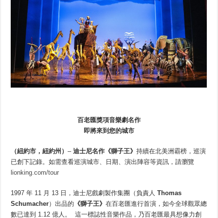
百老匯獎項音樂劇名作
即將來到您的城市
（紐約市，紐約州）
–
迪士尼名作《獅子王》
持續在北美洲霸榜，巡演
已創下記錄。如需查看巡演城市、日期、演出陣容等資訊，請瀏覽
lionking.com/tour
1997 年 11 月 13 日，迪士尼戲劇製作集團（負責人
Thomas
Schumacher
）出品的
《獅子王》
在百老匯進行首演，如今全球觀眾總
數已達到 1.12 億人。 這一標誌性音樂作品，乃百老匯最具想像力創