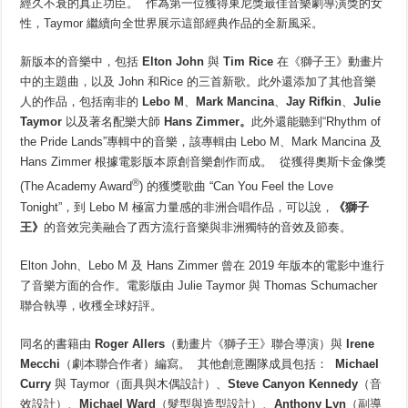
經久不衰的真正功臣。 作為第一位獲得東尼獎最佳音樂劇導演獎的女
性，Taymor 繼續向全世界展示這部經典作品的全新風采。
新版本的音樂中，包括
Elton John
與
Tim Rice
在《獅子王》動畫片
中的主題曲，以及 John 和Rice 的三首新歌。此外還添加了其他音樂
人的作品，包括南非的
Lebo M
、
Mark Mancina
、
Jay Rifkin
、
Julie
Taymor
以及著名配樂大師
Hans Zimmer
。
此外還能聽到
“
Rhythm of
the Pride Lands”專輯中的音樂，該專輯由 Lebo M、Mark Mancina 及
Hans Zimmer 根據電影版本原創音樂創作而成。 從獲得奧斯卡金像獎
®
(The Academy Award
) 的獲獎歌曲 “Can You Feel the Love
Tonight”，到 Lebo M 極富力量感的非洲合唱作品，可以說，
《獅子
王》
的音效完美融合了西方流行音樂與非洲獨特的音效及節奏。
Elton John、Lebo M 及 Hans Zimmer 曾在 2019 年版本的電影中進行
了音樂方面的合作。電影版由 Julie Taymor 與 Thomas Schumacher
聯合執導，收穫全球好評。
同名的書籍由
Roger Allers
（動畫片《獅子王》聯合導演）與
Irene
Mecchi
（劇本聯合作者）編寫。 其他創意團隊成員包括：
Michael
Curry
與 Taymor（面具與木偶設計）、
Steve Canyon Kennedy
（音
效設計）、
Michael Ward
（髮型與造型設計）、
Anthony Lyn
（副導