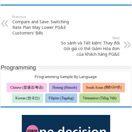
Previous
Compare and Save: Switching
Rate Plan May Lower PG&E
Customers’ Bills
Next
So sánh và Tiết kiệm: Thay đổi
Gói giá có thể Giảm Hóa đơn
của Khách hàng PG&E
Programming
Programming Sample By Language
Chinese (普通话/粤语)
Hmong (Hmoob)
South Asian (हिंदी/ਪੰਜਾਬੀ)
Korean (한국인)
Filipino (Tagalog)
Vietnamese (Tiếng Việt)