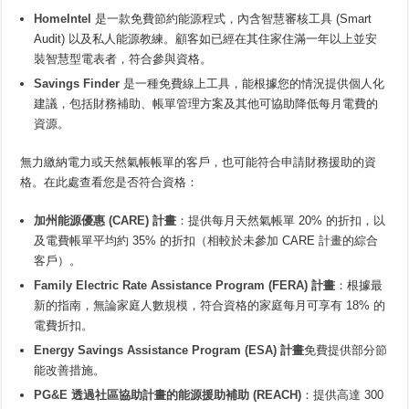
HomeIntel
是一款免費節約能源程式，內含智慧審核工具 (Smart
Audit) 以及私人能源教練。顧客如已經在其住家住滿一年以上並安
裝智慧型電表者，符合參與資格。
Savings Finder
是一種免費線上工具，能根據您的情況提供個人化
建議，包括財務補助、帳單管理方案及其他可協助降低每月電費的
資源。
無力繳納電力或天然氣帳帳單的客戶，也可能符合申請財務援助的資
格。在此處查看您是否符合資格：
加州能源優惠 (CARE) 計畫
：提供每月天然氣帳單 20% 的折扣，以
及電費帳單平均約 35% 的折扣（相較於未參加 CARE 計畫的綜合
客戶）。
Family Electric Rate Assistance Program (FERA) 計畫
：根據最
新的指南，無論家庭人數規模，符合資格的家庭每月可享有 18% 的
電費折扣。
Energy Savings Assistance Program (ESA) 計畫
免費提供部分節
能改善措施。
PG&E 透過社區協助計畫的能源援助補助 (REACH)
：提供高達 300