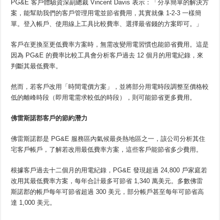
PG&E 客戶體驗資深副總裁 Vincent Davis 表示：「分享簡單的解決方
案，能幫助我們的客戶管理用電並節省費用，其實就像 1-2-3 一樣簡
單。登入帳戶、使用線上工具比較費率、選擇最省錢的方案即可。」
客戶在更換至更低費率方案時，無需改變用電習慣也能節省費用。這是
因為 PG&E 的費率比較工具會分析客戶過去 12 個月的用電紀錄，來
判斷其最低費率。
然而，若客戶改用「時間電價方案」，並將部分用電時段調整至價格較
低的離峰時段（即用電需求較低的時段），則可能節省更多費用。
佛雷斯諾郡客戶的節約潛力
佛雷斯諾郡是 PG&E 服務區內氣候最炎熱地區之一，該公司分析其住
宅客戶帳戶，了解若改用最低費率方案，這些客戶能節省多少費用。
根據客戶過去十二個月的用電紀錄，PG&E 發現超過 24,800 戶家庭若
改用其最低費率方案，每年合計最多可節省 1,340 萬美元。多數佛雷
斯諾郡的帳戶每年可節省超過 300 美元，部分帳戶甚至每年可節省高
達 1,000 美元。