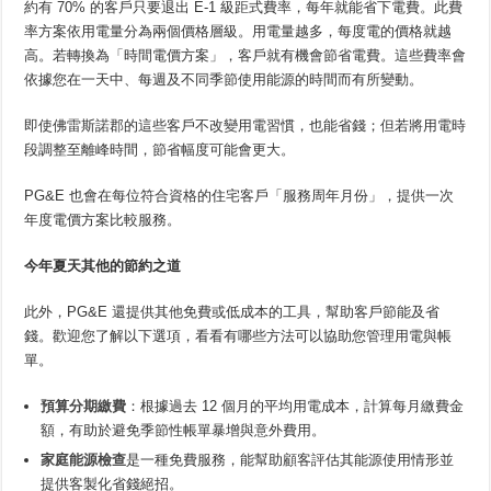
約有 70% 的客戶只要退出 E-1 級距式費率，每年就能省下電費。此費
率方案依用電量分為兩個價格層級。用電量越多，每度電的價格就越
高。若轉換為「時間電價方案」，客戶就有機會節省電費。這些費率會
依據您在一天中、每週及不同季節使用能源的時間而有所變動。
即使佛雷斯諾郡的這些客戶不改變用電習慣，也能省錢；但若將用電時
段調整至離峰時間，節省幅度可能會更大。
PG&E 也會在每位符合資格的住宅客戶「服務周年月份」，提供一次
年度電價方案比較服務。
今年夏天其他的節約之道
此外，PG&E 還提供其他免費或低成本的工具，幫助客戶節能及省
錢。歡迎您了解以下選項，看看有哪些方法可以協助您管理用電與帳
單。
預算分期繳費
：根據過去 12 個月的平均用電成本，計算每月繳費金
額，有助於避免季節性帳單暴增與意外費用。
家庭能源檢查
是一種免費服務，能幫助顧客評估其能源使用情形並
提供客製化省錢絕招。