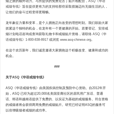
烟之旅的额外动力。与所提供的免费尼古丁贴片相配合，
ASQ《华语
戒烟专线》
旨在提供更有力的支持给那些采取措施迈向无烟生活的人，
让他们的奋斗过程变得更顺畅。
龙年象征力量和变革，是个人拥抱正向改变的理想时刻。我们鼓励大家
抓紧这个独特的机会，在龙年有一个更健康的开始。若要登记、安排戒
烟计划电话咨询或查询获取礼物卡和戒烟贴片资格，请联络
ASQ《华
语戒烟专线》
1-800-838-8917
或浏览
www.asq-chinese.org
。
在这个农历新年，我们诚意邀请大家拥抱这个积极改变、健康和成功的
机会。
###
关于
ASQ《华语戒烟专线》
ASQ《华语戒烟专线》由美国疾病控制及预防中心资助。自2012年开
始，ASQ 已经为超过20,000名美国亚裔社区的居民用广东话、普通
话、韩语和越南语提供了免费的、以实证为基础的戒烟服务。符合资格
的戒烟者将会获得两周免费的戒烟贴片。研究已经证明ASQ的服务可
以倍增吸烟者戒烟的成功率。