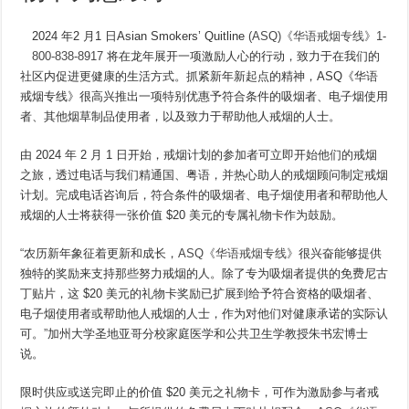
2024 年2 月1 日Asian Smokers’ Quitline
(ASQ)《华语戒烟专线》
1-
800-838-8917
将在龙年展开一项激励人心的行动，致力于在我们的
社区内促进更健康的生活方式。抓紧新年新起点的精神，ASQ《华语
戒烟专线》很高兴推出一项特别优惠予符合条件的吸烟者、电子烟使用
者、其他烟草制品使用者，以及致力于帮助他人戒烟的人士。
由 2024 年 2 月 1 日开始，戒烟计划的参加者可立即开始他们的戒烟
之旅，透过电话与我们精通国、粤语，并热心助人的戒烟顾问制定戒烟
计划。完成电话咨询后，符合条件的吸烟者、电子烟使用者和帮助他人
戒烟的人士将获得一张价值 $20 美元的专属礼物卡作为鼓励。
“
农历新年象征着更新和成长，
ASQ《华语戒烟专线》
很兴奋能够提供
独特的奖励来支持那些努力戒烟的人。除了专为吸烟者提供的免费尼古
丁贴片，这 $20 美元的礼物卡奖励已扩展到给予符合资格的吸烟者、
电子烟使用者或帮助他人戒烟的人士，作为对他们对健康承诺的实际认
可。
”
加州大学圣地亚哥分校家庭医学和公共卫生学教授朱书宏博士
说。
限时供应或送完即止的价值 $20 美元之礼物卡，可作为激励参与者戒