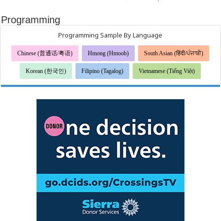
Programming
Programming Sample By Language
Chinese (普通话/粤语)
Hmong (Hmoob)
South Asian (हिंदी/ਪੰਜਾਬੀ)
Korean (한국인)
Filipino (Tagalog)
Vietnamese (Tiếng Việt)