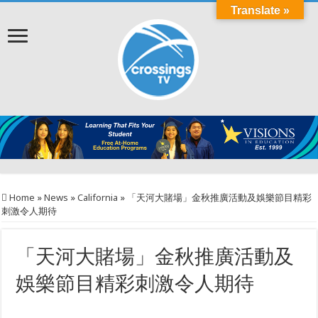
Translate »
Home
»
News
»
California
»
「天河大賭場」金秋推廣活動及娛樂節目精彩
刺激令人期待
「天河大賭場」金秋推廣活動及
娛樂節目精彩刺激令人期待