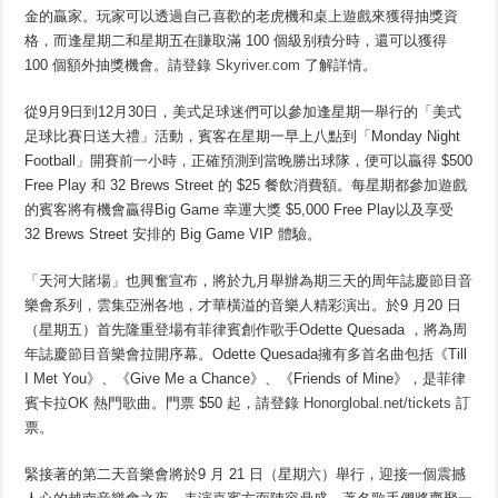
金的贏家。玩家可以透過自己喜歡的老虎機和桌上遊戲來獲得抽獎資
格，而逢星期二和星期五在賺取滿 100 個級别積分時，還可以獲得
100 個額外抽獎機會。請登錄
Skyriver.com
了解詳情。
從9月9日到12月30日，美式足球迷們可以參加逢星期一舉行的「美式
足球比賽日送大禮」活動，賓客在星期一早上八點到「Monday Night
Football」開賽前一小時，正確預測到當晚勝出球隊，便可以贏得 $500
Free Play 和 32 Brews Street 的 $25 餐飲消費額。每星期都參加遊戲
的賓客將有機會贏得Big Game 幸運大獎 $5,000 Free Play以及享受
32 Brews Street 安排的 Big Game VIP 體驗。
「天河大賭場」也興奮宣布，將於九月舉辦為期三天的周年誌慶節目音
樂會系列，雲集亞洲各地，才華橫溢的音樂人精彩演出。於9 月20 日
（星期五）首先隆重登場有菲律賓創作歌手Odette Quesada ，將為周
年誌慶節目音樂會拉開序幕。Odette Quesada擁有多首名曲包括《Till
I Met You》、《Give Me a Chance》、《Friends of Mine》，是菲律
賓卡拉OK 熱門歌曲。門票 $50 起，請登錄
Honorglobal.net/tickets
訂
票。
緊接著的第二天音樂會將於9 月 21 日（星期六）舉行，迎接一個震撼