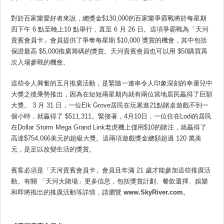
對於百家樂愛好者來說，總獎金$130,000的百家樂爭霸戰將於每星期
四下午 6 點至晚上10 點舉行，直至 6 月 26 日。這項爭霸戰為「天河
貴賓會員卡」會員提供了爭奪每星期 $10,000 獎賞的機會，其中包括
保證最高 $5,000推廣籌碼的獎賞。天河貴賓會員也可以用 $50購買再
次入場參戰的機會。
這些令人興奮的五月推廣活動，是緊隨一連串令人印象深刻的幸運兒中
大獎之後乘勢推出，因為在短短兩星期內就有兩位當地居民贏得了巨額
大獎。 3 月 31 日，一位Elk Grove居民在玩累進21點賭桌遊戲不到一
個小時，就贏得了 $511,311。緊接著，4月10日，一位住在Lodi的居民
在Dollar Storm Mega Grand Link老虎機上僅用$10的賭注，就贏得了
高達$754,066美元的超級大獎。這兩項遊戲獎金總額超過 120 萬美
元，是足以改變生活的獎賞。
賓客必須是「天河貴賓會員卡」會員且年滿 21 歲才能參加這些推廣活
動。有關 「天河大賭場」更多信息，包括獎賞計劃、餐飲選擇、娛樂
和即將推出的推廣活動等詳情，請瀏覽
www.SkyRiver.com
。