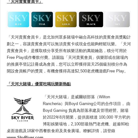
「天河貴賓會員卡」
「天河貴賓會員卡」是北加州眾多賭場中融合高科技的貴賓會員獎勵計
劃之一，容讓貴賓會員可以無須貴賓卡或現金也能夠輕鬆玩樂。「天河
貴賓會員卡」是獲取積分享受所有娛樂活動的萬能鑰匙，積分可用於
Free Play或作餐飲付費。請親臨「天河貴賓會員」俱樂部或在賭場內
的推廣亭登記註冊成為會員，您可以立即獲得當天25個級别積分作為
開設會員帳戶的獎賞，有機會獲得高達$2,500老虎機遊戲Free Play。
「天河大賭場」優質吃喝玩樂新熱點
「天河大賭場」是威爾頓部落（Wilton
Rancheria）與Boyd Gaming公司的合作項目， 由
Boyd Gaming 負責為部落承建及管理經營。賭場
於2022年8月開業，提供面積達 100,000 平方呎的
博彩娛樂場地，2,100部最熱門老虎機、超逾80枱
桌面遊戲及18家中西餐飲食府及美食廣場。瞭解詳情，請登錄
www.SkyRiver.com
。