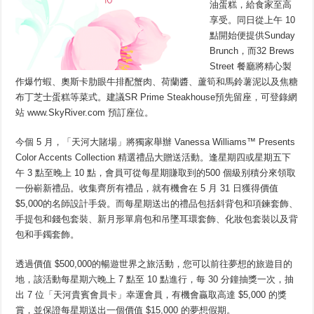
油蛋糕，給食家至高
享受。同日從上午 10
點開始便提供Sunday
Brunch，而32 Brews
Street 餐廳將精心製
作爆竹蝦、奧斯卡肋眼牛排配蟹肉、荷蘭醬、蘆筍和馬鈴薯泥以及焦糖
布丁芝士蛋糕等菜式。建議SR Prime Steakhouse預先留座，可登錄網
站 www.SkyRiver.com 預訂座位。
今個 5 月，「天河大賭場」將獨家舉辦 Vanessa Williams™ Presents
Color Accents Collection 精選禮品大贈送活動。逢星期四或星期五下
午 3 點至晚上 10 點，會員可從每星期賺取到的500 個級别積分來領取
一份嶄新禮品。收集齊所有禮品，就有機會在 5 月 31 日獲得價值
$5,000的名師設計手袋。而每星期送出的禮品包括斜背包和項鍊套飾、
手提包和錢包套裝、新月形單肩包和吊墜耳環套飾、化妝包套裝以及背
包和手鐲套飾。
透過價值 $500,000的暢遊世界之旅活動，您可以前往夢想的旅遊目的
地，該活動每星期六晚上 7 點至 10 點進行，每 30 分鐘抽獎一次，抽
出 7 位「天河貴賓會員卡」幸運會員，有機會贏取高達 $5,000 的獎
賞，並保證每星期送出一個價值 $15,000 的夢想假期。