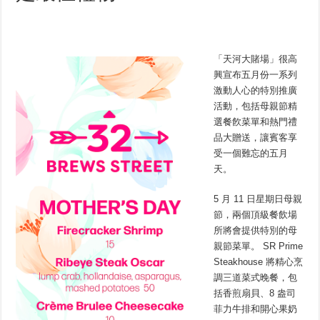
「天河大賭場」很高
興宣布五月份一系列
激動人心的特別推廣
活動，包括母親節精
選餐飮菜單和熱門禮
品大贈送，讓賓客享
受一個難忘的五月
天。
5 月 11 日星期日母親
節，兩個頂級餐飲場
所將會提供特別的母
親節菜單。 SR Prime
Steakhouse 將精心烹
調三道菜式晚餐，包
括香煎扇貝、8 盎司
菲力牛排和開心果奶