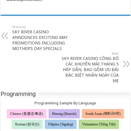
Previous
SKY RIVER CASINO
ANNOUNCES EXCITING MAY
PROMOTIONS INCLUDING
MOTHER’S DAY SPECIALS
Next
SKY RIVER CASINO CÔNG BỐ
CÁC KHUYẾN MÃI THÁNG 5
HẤP DẪN, BAO GỒM ƯU ĐÃI
ĐẶC BIỆT NHÂN NGÀY CỦA
MẸ
Programming
Programming Sample By Language
Chinese (普通话/粤语)
Hmong (Hmoob)
South Asian (हिंदी/ਪੰਜਾਬੀ)
Korean (한국인)
Filipino (Tagalog)
Vietnamese (Tiếng Việt)