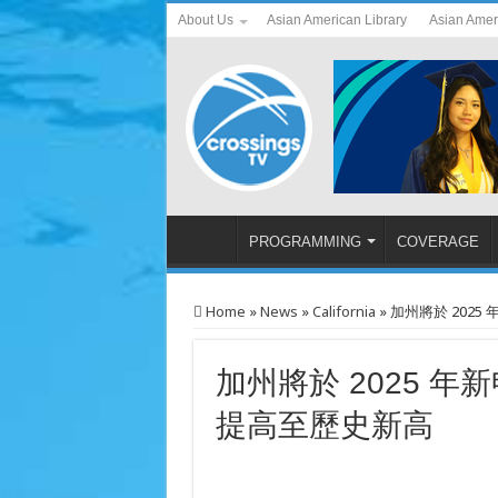
About Us
Asian American Library
Asian Amer
PROGRAMMING
COVERAGE
Home
»
News
»
California
»
加州將於 202
加州將於 2025 
提高至歷史新高