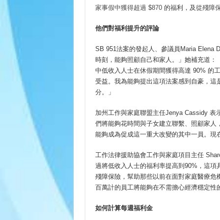
家事假中獲得超過 $870
的福利，及
從殘障保
他們對福利提升的評論
SB 951法案的發起人、參議員Maria Ele
時刻，能夠照顧自己和家人。」她補充道：「
中低收入人士在休假期間獲得高達 90% 
受益。我為能夠提出這項法案感到自豪，這
分。」
加州工作與家庭聯盟主任Jenya Cassid
們將能夠花時間與子女建立聯繫、照顧家人
能夠成為促成這一重大改變的其中一員。現
工作法律援助協會工作與家庭項目主任 Sharo
過將低收入人士的福利率提高到90%，這
殘障保險，幫助那些以前在面對家庭醫療危機
百萬計的員工將能夠在不需擔心經濟穩定性
如何計算每週福利金