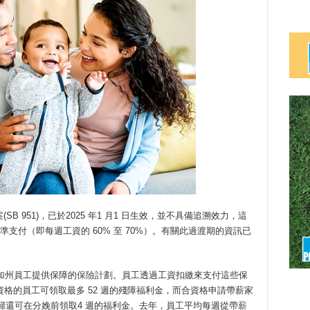
B 951)，已於2025 年1 月1 日生效，並不具備追溯效力，這
年的標準支付（即每週工資的 60% 至 70%）。有關此過渡期的資訊已
名加州員工提供保障的
保險計劃
。員工透過工資扣繳來支付這些保
格的員工可領取最多 52 週的殘障福利金，而合資格申請帶薪家
孕婦還可在分娩前領取4 週的福利金。去年，員工平均每週從
帶薪