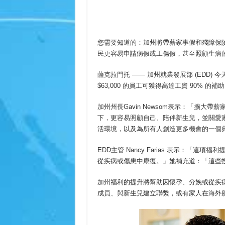
您需要知道的：加州將帶薪家事假和殘障保險
民更容易申請病假或工傷假，甚至照顧生病
薩克拉門托 —— 加州就業發展部 (EDD
$63,000 的員工可獲得高達工資 90% 的
加州州長Gavin Newsom表示：「擴
下，更容易照顧自己、陪伴新生兒，並關愛
活環境，以及為所有人創造更多機會的一個
EDD主管 Nancy Farias 表示：「
從疾病或傷患中康復。」她補充道：「這些
加州福利的提升將幫助因懷孕、分娩或從疾
成員、與新生兒建立聯繫，或有家人在海外