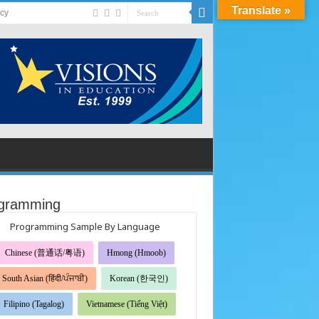
Translate »
acy
gramming
Programming Sample By Language
Chinese (普通话/粤语)
Hmong (Hmoob)
South Asian (हिंदी/ਪੰਜਾਬੀ)
Korean (한국인)
Filipino (Tagalog)
Vietnamese (Tiếng Việt)