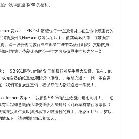
險中獲得超過 $780
的福利。
na Durazo表示：「SB 951 將確保每一位加州員工在生命中最重要的
我讚揚州長Newsom簽署我的法案，使其成為法律，這將允許
的工資。這一改變將使數百萬在職業生涯中為該計劃做出貢獻的員工
是加州在擴大帶薪休假的公平性方面所做歷史性努力的一部
y 表示：「SB 951將對加州的父母和照顧者產生巨大影響。現在，他
，或從自己的嚴重健康狀況中康復。」她補充道：「我非常自豪
在，我們需要廣泛宣傳，確保每個人都知道這一消息！」
n Terman 表示：「我們對SB 951的生效感到無比高興！」「透
項具有里程碑意義的法律使低收入加州居民能夠享有帶薪家事假和
或迎接新生兒時無法承擔大幅減薪的員工。感謝SB 951，數以
的情況下，請假照顧自己和家人。」