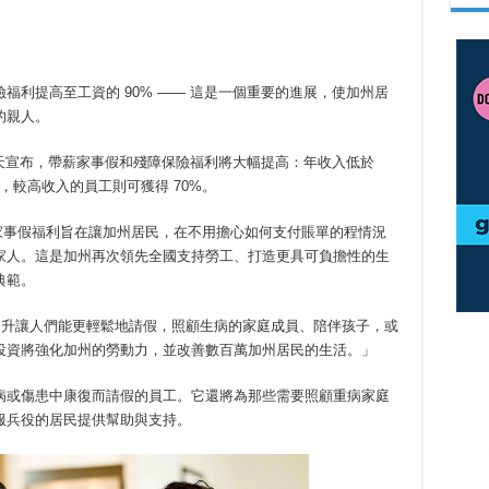
福利提高至工資的 90% —— 這是一個重要的進展，使加州居
的親人。
) 今天宣布，帶薪家事假和殘障保險福利將大幅提高：年收入低於
補助，較高收入的員工則可獲得 70%。
大帶薪家事假福利旨在讓加州居民，在不用擔心如何支付賬單的程情況
家人。這是加州再次領先全國支持勞工、打造更具可負擔性的生
典範。
這項福利提升讓人們能更輕鬆地請假，照顧生病的家庭成員、陪伴孩子，或
投資將強化加州的勞動力，並改善數百萬加州居民的生活。」
病或傷患中康復而請假的員工。它還將為那些需要照顧重病家庭
服兵役的居民提供幫助與支持。