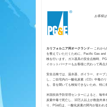
お客様は
カリフォルニア州オークランド
— これか
を整えていただくために、Pacific Gas an
検を行います。ガス器具の安全点検時、PG
イロットバーナーもお客様に代わって再点
安全点検では、温水器、ボイラー、オーブ
し、ご自宅内の一酸化炭素（CO）中毒の
も、音を聞いても検知できないため、特に
米国疾病予防管理センターによると
、毎年
炭素中毒で死亡し、10万人以上が救急外来を受
り、PG&Eは、一酸化炭素の関与が疑われる