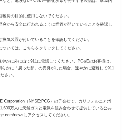
ーなど、危険なレベルの一酸化炭素が発生する製品は、家屋内
庭暖房の目的に使用しないでください。
煙突から安全に行われるように煙管が開いていることを確認し
な換気装置が付いていることを確認してください。
については、
こちらをクリックしてください
。
やかに外に出て911に電話してください。PG&Eのお客様は、
らかに「腐った卵」の異臭がした場合、速やかに避難して911
てください。
nyは、PG&E Corporation（NYSE:PCG）の子会社で、カリフォルニア州
1,600万人に天然ガスと電気を組み合わせて提供している公共
e.com/newsにアクセスしてください。