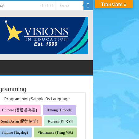
Translate »
acy
gramming
Programming Sample By Language
Chinese (普通话/粤语)
Hmong (Hmoob)
South Asian (हिंदी/ਪੰਜਾਬੀ)
Korean (한국인)
Filipino (Tagalog)
Vietnamese (Tiếng Việt)