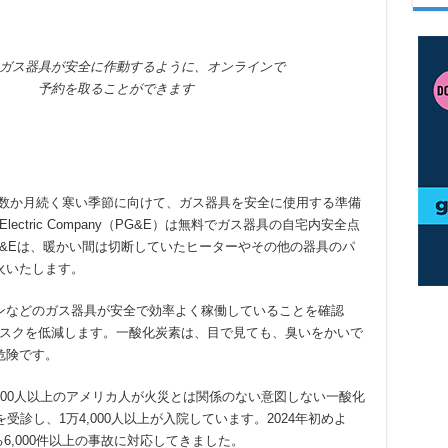
ガス器具が安全に作動するように、オンラインで
予約を取ることができます
ら数か月続く寒い季節に向けて、ガス器具を安全に使用する準備
d Electric Company（PG&E）は無料でガス器具の自宅内安全点
&Eは、暖かい間は切断していたヒーターやその他の器具のパ
火いたします。
ンなどのガス器具が安全で効率よく稼働していることを確認
リスクを低減します。一酸化炭素は、目で見ても、臭いをかいで
危険です。
400人以上のアメリカ人が火災とは関係のない意図しない一酸化
診し、1万4,000人以上が入院しています。2024年初めよ
6,000件以上の事故に対応してきました。