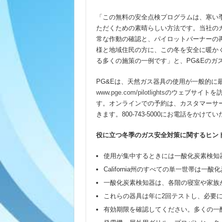
「この無料の安全点検プログラムは、寒い
ただくための素晴らしい方法です。当社の
常な作動の確認と、パイロットバーナーの
様と地域住民の方に、この冬を安全に暖かく
る多くの施策の一例です」と、PG&Eのガス事
PG&Eは、天然ガス器具の使用が一般的に
www.pge.com/pilotlights
のウェブサイトを
す。オンラインでの予約は、カスタマーサ
きます。800-743-5000にお電話をか
役に立つ冬季のガス安全対策に関するヒン
使用が集中するときには一酸化炭素検知
California州のすべての単一世帯
一酸化炭素検知器は、各階の寝室や家族
これらの器具は年に2回テストし、必要
有効期限を確認してください。多くの一