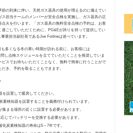
季節の到来に伴い、天然ガス器具の使用が増えるのに備えてい
ガス担当チームのメンバーが安全点検を実施し、ガス器具の正
再点火を行います。「ガス器具の無料安全点検の予約は、お客
過ごしていただくために、PG&Eが誇りを持って提供してい
業担当副社長であるJoe Forlineは述べています。
最も多くなる冬の寒い時期が訪れる前に、お客様には
訪問し点検スケジュールを立てていただくことを推奨していま
ービスでお待ちいただくことなく、無料で簡単に行うことがで
けていただき、予約を取ることもできます。
ト
器を設置して暖房してください。
は一酸化炭素検知器を設置することを義務付けられています。
が集まる場所の近くに設置する必要があります。
に応じてバッテリーを交換する必要があります。
酸化炭素検知器の寿命は5～7年です。