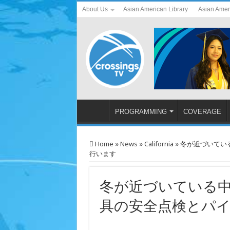
About Us
Asian American Library
Asian Amer
PROGRAMMING
COVERAGE
Home
»
News
»
California
»
冬が近づいてい
行います
冬が近づいている中
具の安全点検とパ