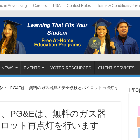
ican Advertising
Careers
PSA
Contest Rules
Terms & Conditions/Priv
NEWS
EVENTS
VOTER RESOURCES
CLIENT SERVICES
る中、PG&Eは、無料のガス器具の安全点検とパイロット再点灯を
Pro
、PG&Eは、無料のガス器
イロット再点灯を行います