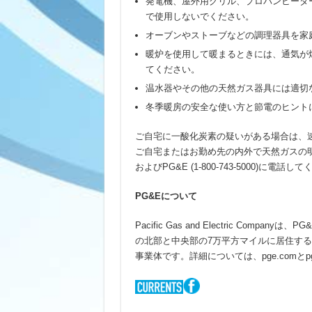
発電機、屋外用グリル、プロパンヒータ
で使用しないでください。
オーブンやストーブなどの調理器具を家
暖炉を使用して暖まるときには、通気が
てください。
温水器やその他の天然ガス器具には適切
冬季暖房の安全な使い方と節電のヒント
ご自宅に一酸化炭素の疑いがある場合は、速
ご自宅またはお勤め先の内外で天然ガスの明
およびPG&E (1-800-743-5000)に電話し
PG&E
について
Pacific Gas and Electric Compa
の北部と中央部の7万平方マイルに居住する
事業体です。詳細については、pge.comとpg