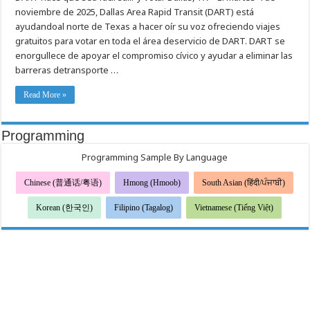
a
noviembre de 2025, Dallas Area Rapid Transit (DART) está
las
urnas
ayudandoal norte de Texas a hacer oír su voz ofreciendo viajes
el
día
gratuitos para votar en toda el área deservicio de DART. DART se
de
enorgullece de apoyar el compromiso cívico y ayudar a eliminar las
las
elecciones,
barreras detransporte …
4
de
noviembre
Read More »
Programming
Programming Sample By Language
Chinese (普通话/粤语)
Hmong (Hmoob)
South Asian (हिंदी/ਪੰਜਾਬੀ)
Korean (한국인)
Filipino (Tagalog)
Vietnamese (Tiếng Việt)