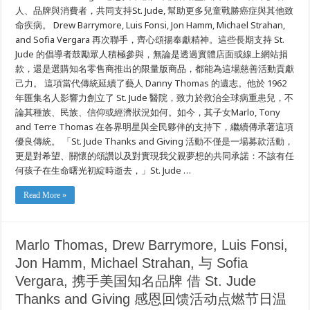
人、品牌與消費者，共同支持St. Jude, 幫助更多兒童戰勝癌症與其他致
Michael
Strahan,
命疾病。 Drew Barrymore, Luis Fonsi, Jon Hamm, Michael Strahan,
Sofia
Vergara,
and Sofia Vergara 再次聯手，齊心頌揚奉獻精神。這些長期支持 St.
攜
Jude 的倡導者鼓勵眾人積極參與，無論是透過實體店面或線上網站捐
手
美
款，還是選購知名零售商推出的限量版商品，都能為這場慈善活動貢獻
國
己力。 這項當代傳統延續了藝人 Danny Thomas 的遺志。他於 1962
知
名
年匯集名人影響力創立了 St. Jude 醫院，致力於救治全球病重患兒，不
品
論其種族、民族、信仰或經濟狀況如何。如今，其子女Marlo, Tony
牌
and Terre Thomas 在各界明星與全民夥伴的支持下，繼續傳承著這項
為
St.
優良傳統。 「St. Jude Thanks and Giving 活動不僅是一場募款活動，
Jude
Thanks
更是對希望、關懷的頌讚以及對實現我父親夢想的共同承諾：不該有任
and
何孩子在生命曙光初綻時逝去，」St. Jude …
Giving
活
動
Read More »
注
入
節
日
溫
Marlo Thomas, Drew Barrymore, Luis Fonsi,
情
Jon Hamm, Michael Strahan, 与 Sofia
Vergara, 携手美国知名品牌 借 St. Jude
Thanks and Giving 感恩回馈活动点燃节日温