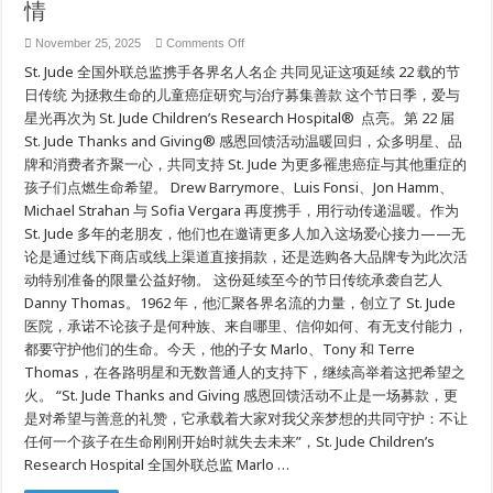
情
on
November 25, 2025
Comments Off
Marlo
St. Jude 全国外联总监携手各界名人名企 共同见证这项延续 22 载的节
Thomas,
Drew
日传统 为拯救生命的儿童癌症研究与治疗募集善款 这个节日季，爱与
Barrymore,
Luis
星光再次为 St. Jude Children’s Research Hospital® 点亮。第 22 届
Fonsi,
Jon
St. Jude Thanks and Giving® 感恩回馈活动温暖回归，众多明星、品
Hamm,
牌和消费者齐聚一心，共同支持 St. Jude 为更多罹患癌症与其他重症的
Michael
Strahan,
孩子们点燃生命希望。 Drew Barrymore、Luis Fonsi、Jon Hamm、
与
Sofia
Michael Strahan 与 Sofia Vergara 再度携手，用行动传递温暖。作为
Vergara,
St. Jude 多年的老朋友，他们也在邀请更多人加入这场爱心接力——无
携
手
论是通过线下商店或线上渠道直接捐款，还是选购各大品牌专为此次活
美
动特别准备的限量公益好物。 这份延续至今的节日传统承袭自艺人
国
知
Danny Thomas。1962 年，他汇聚各界名流的力量，创立了 St. Jude
名
医院，承诺不论孩子是何种族、来自哪里、信仰如何、有无支付能力，
品
都要守护他们的生命。今天，他的子女 Marlo、Tony 和 Terre
牌
借
Thomas，在各路明星和无数普通人的支持下，继续高举着这把希望之
St.
火。 “St. Jude Thanks and Giving 感恩回馈活动不止是一场募款，更
Jude
Thanks
是对希望与善意的礼赞，它承载着大家对我父亲梦想的共同守护：不让
and
Giving
任何一个孩子在生命刚刚开始时就失去未来”，St. Jude Children’s
感
Research Hospital 全国外联总监 Marlo …
恩
回