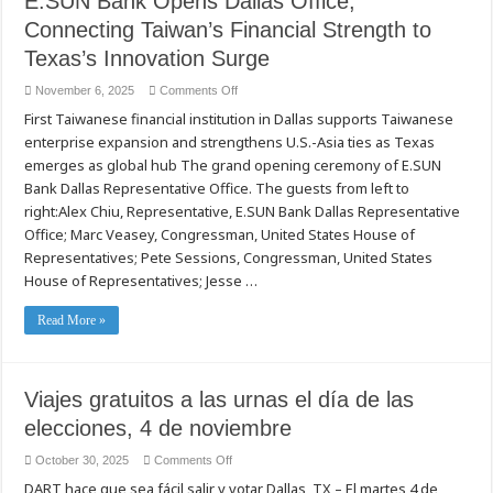
E.SUN Bank Opens Dallas Office,
Jude
Thanks
Connecting Taiwan’s Financial Strength to
and
Giving
Texas’s Innovation Surge
on
November 6, 2025
Comments Off
E.SUN
First Taiwanese financial institution in Dallas supports Taiwanese
Bank
Opens
enterprise expansion and strengthens U.S.-Asia ties as Texas
Dallas
Office,
emerges as global hub The grand opening ceremony of E.SUN
Connecting
Taiwan’s
Bank Dallas Representative Office. The guests from left to
Financial
right:Alex Chiu, Representative, E.SUN Bank Dallas Representative
Strength
to
Office; Marc Veasey, Congressman, United States House of
Texas’s
Innovation
Representatives; Pete Sessions, Congressman, United States
Surge
House of Representatives; Jesse …
Read More »
Viajes gratuitos a las urnas el día de las
elecciones, 4 de noviembre
on
October 30, 2025
Comments Off
Viajes
DART hace que sea fácil salir y votar Dallas, TX – El martes 4 de
gratuitos