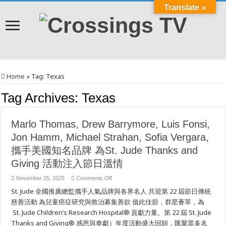
Translate »
Home
»
Tag:
Texas
Tag Archives:
Texas
Marlo Thomas, Drew Barrymore, Luis Fonsi,
Jon Hamm, Michael Strahan, Sofia Vergara,
攜手美國知名品牌 為St. Jude Thanks and
Giving 活動注入節日溫情
on
November 25, 2025
Comments Off
Marlo
St. Jude 全國推廣總監攜手人氣品牌與各界名人 共迎第 22 屆節日傳統
Thomas,
Drew
慈善活動 為兒童癌症研究與救治募集善款 值此佳節，群星薈萃，為
Barrymore,
Luis
St. Jude Children’s Research Hospital® 貢獻力量。第 22 屆 St. Jude
Fonsi,
Jon
Thanks and Giving® 感恩與奉獻）年度活動盛大回歸，匯聚眾多名
Hamm,