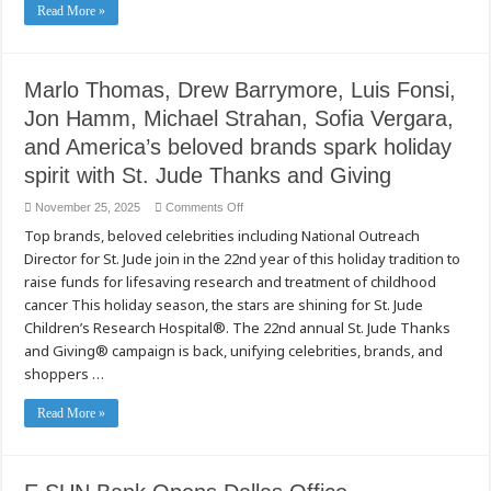
馈
Read More »
活
动
点
燃
Marlo Thomas, Drew Barrymore, Luis Fonsi,
节
日
Jon Hamm, Michael Strahan, Sofia Vergara,
温
情
and America’s beloved brands spark holiday
spirit with St. Jude Thanks and Giving
on
November 25, 2025
Comments Off
Marlo
Top brands, beloved celebrities including National Outreach
Thomas,
Drew
Director for St. Jude join in the 22nd year of this holiday tradition to
Barrymore,
Luis
raise funds for lifesaving research and treatment of childhood
Fonsi,
Jon
cancer This holiday season, the stars are shining for St. Jude
Hamm,
Children’s Research Hospital®. The 22nd annual St. Jude Thanks
Michael
Strahan,
and Giving® campaign is back, unifying celebrities, brands, and
Sofia
Vergara,
shoppers …
and
America’s
beloved
Read More »
brands
spark
holiday
spirit
with
St.