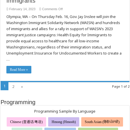
Immigrants
on
February 14, 2023
Comments Off
Gov.
Olympia, WA – On Thursday Feb. 16, Gov. Jay Inslee will join the
Inslee
Joins
Washington Immigrant Solidarity Network (WAISN) and hundreds
WAISN
+
of immigrants and allies for a rally in support of WAISN’s 2023
Advocates
in
immigrant justice campaigns: Health Equity for Immigrants to
Olympia
provide equal access to healthcare for all low-income
to
Demand
Washingtonians, regardless of their immigration status, and
WA
Legislature
Unemployment Insurance for Undocumented Workers to create a
Fund
Unemployment
…
and
Healthcare
for
Read More »
Immigrants
1
2
»
Page 1 of 2
Programming
Programming Sample By Language
Chinese (普通话/粤语)
Hmong (Hmoob)
South Asian (हिंदी/ਪੰਜਾਬੀ)