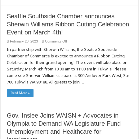
Seattle Southside Chamber announces
Sherwin Williams Ribbon Cutting Celebration
Event on March 4th!
on
February 28, 2023
Comments Off
Seattle
In partnership with Sherwin Williams, the Seattle Southside
Southside
Chamber
Chamber of Commerce is excited to announce a Ribbon Cutting
announces
Sherwin
Celebration for their grand opening! The event will take place on
Williams
Ribbon
Saturday, March 4th from 10:00 am to 11:00 am in Tukwila. Please
Cutting
come see Sherwin Williams’s space at 300 Andover Park West, Ste
Celebration
Event
700 Tukwila WA 98188. All guests to join …
on
March
4th!
Read More »
Gov. Inslee Joins WAISN + Advocates in
Olympia to Demand WA Legislature Fund
Unemployment and Healthcare for