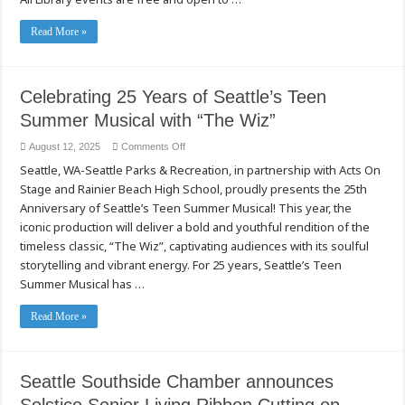
Read More »
Celebrating 25 Years of Seattle’s Teen
Summer Musical with “The Wiz”
on
August 12, 2025
Comments Off
Celebrating
Seattle, WA-Seattle Parks & Recreation, in partnership with Acts On
25
Years
Stage and Rainier Beach High School, proudly presents the 25th
of
Seattle’s
Anniversary of Seattle’s Teen Summer Musical! This year, the
Teen
Summer
iconic production will deliver a bold and youthful rendition of the
Musical
timeless classic, “The Wiz”, captivating audiences with its soulful
with
“The
storytelling and vibrant energy. For 25 years, Seattle’s Teen
Wiz”
Summer Musical has …
Read More »
Seattle Southside Chamber announces