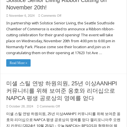
Solstice Senior Living Ribbon Cutting on
November 20th!
on
November 6, 2024
Comments Off
Seattle
In partnership with Solstice Senior Living, the Seattle Southside
Southside
Chamber
Chamber of Commerce is excited to announce a Ribbon ribbon-
announces
Solstice
cutting celebration for their grand opening! The event will take
Senior
Living
place on Wednesday, November 20th from 4:00 pm to 6:00 pm in
Ribbon
Normandy Park. Please come see their location and join us in
Cutting
on
congratulating them on their opening at 17623 1st Ave …
November
20th!
Read More »
미셸 스틸 연방 하원의원, 25년 이상AANHPI
커뮤니티를 위해 보여준 옹호와 리더십으로
NAPCA 평생 공로상의 영예를 얻다
on
October 28, 2024
Comments Off
미
미셸 스틸 연방 하원의원, 25년 이상AANHPI 커뮤니티를 위해 보여준 옹
셸
스
호와 리더십으로 NAPCA 평생 공로상의 영예를 얻다 캘리포니아주 오렌
틸
지 카운티 [2024년 10월 25일] – 오늘 NAPCA는 BPSOS와 협력하여 웨
연