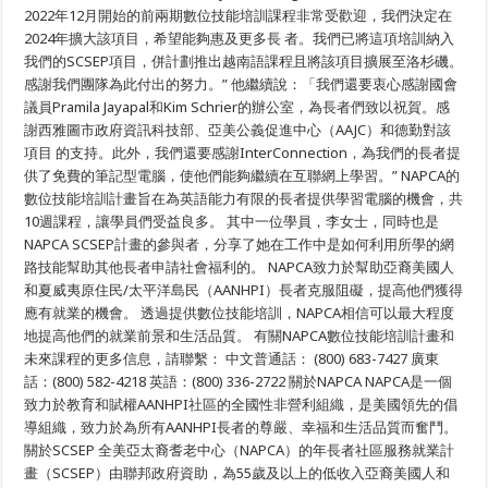
생
2022年12月開始的前兩期數位技能培訓課程非常受歡迎，我們決定在
Center
공
on
2024年擴大該項目，希望能夠惠及更多長 者。我們已將這項培訓納入
Aging，
로
NAPCA）
상
我們的SCSEP項目，併計劃推出越南語課程且將該項目擴展至洛杉磯。
舉
의
感謝我們團隊為此付出的努力。” 他繼續說：「我們還要衷心感謝國會
辦
영
議員Pramila Jayapal和Kim Schrier的辦公室，為長者們致以祝賀。感
2024
예
年
를
謝西雅圖市政府資訊科技部、亞美公義促進中心（AAJC）和德勤對該
首
얻
項目 的支持。此外，我們還要感謝InterConnection，為我們的長者提
期
다
數
供了免費的筆記型電腦，使他們能夠繼續在互聯網上學習。” NAPCA的
位
數位技能培訓計畫旨在為英語能力有限的長者提供學習電腦的機會，共
技
能
10週課程，讓學員們受益良多。 其中一位學員，李女士，同時也是
培
NAPCA SCSEP計畫的參與者，分享了她在工作中是如何利用所學的網
訓
路技能幫助其他長者申請社會福利的。 NAPCA致力於幫助亞裔美國人
計
畫
和夏威夷原住民/太平洋島民（AANHPI）長者克服阻礙，提高他們獲得
的
應有就業的機會。 透過提供數位技能培訓，NAPCA相信可以最大程度
畢
業
地提高他們的就業前景和生活品質。 有關NAPCA數位技能培訓計畫和
典
未來課程的更多信息，請聯繫： 中文普通話： (800) 683-7427 廣東
禮
話：(800) 582-4218 英語：(800) 336-2722 關於NAPCA NAPCA是一個
致力於教育和賦權AANHPI社區的全國性非營利組織，是美國領先的倡
導組織，致力於為所有AANHPI長者的尊嚴、幸福和生活品質而奮鬥。
關於SCSEP 全美亞太裔耆老中心（NAPCA）的年長者社區服務就業計
畫（SCSEP）由聯邦政府資助，為55歲及以上的低收入亞裔美國人和