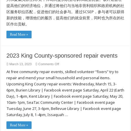
提高他们的经济地位，并通过将他们与当地非营利组织和政府机构的社
区服务职位匹配，促进他们的社会参与。通过SCSEP，参与者可以获得
新的技能，增强他们的履历，提高他们的就业前景，同时也为所在的社
区作出贡献。
Read More »
2023 King County-sponsored repair events
on
March 13, 2023
Comments Off
2023
At free community repair events, skilled volunteer “fixers” try to
King
County-
repair and mend your small household and personal items.
sponsored
repair
Upcoming King County repair events: Wednesday, March 15, 3-
events
6pm, Burien Library | Facebook event page Saturday, April 22 (Earth
Day), 1-4pm, Kent Library | Facebook event page Saturday, May 20,
10am-1pm, SeaTac Community Center | Facebook event page
Tuesday, June 27, 3-6pm, Bellevue Library | Facebook event page
Saturday, July 8, 1-4pm, Issaquah …
Read More »