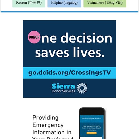
Korean (한국인)
Filipino (Tagalog)
Vietnamese (Tiếng Việt)