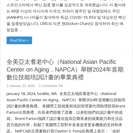
스트민스터에서 백신 접종 행사를 성공적으로 개최했습니다. 이 행사에
방
하
는 60명 이상의 아시아계 미국인, 하와이 원주민 및 태평양제도 주민
원
(AANHPI) 시니어들이 참석하여 독감, COVID-19, RSV 및 대상포진 백신
의
원,
을 접종받았습니다. CMS의 딕콘 챈(Dickon Chan)도 참석하여 최신 예
25
방접종 …
년
이
상
Read More »
AANHPI
커
뮤
니
全美亞太耆老中心（National Asian Pacific
티
를
Center on Aging，NAPCA）舉辦2024年首期
위
해
數位技能培訓計畫的畢業典禮
보
여
on
January 23, 2024
Comments Off
준
全
옹
January 18, 2024, Seattle, WA. 全美亞太地區耆老中心（National
美
호
亞
Asian Pacific Center on Aging，NAPCA）舉辦2024年首期數位技能培
와
太
리
訓計畫的畢業典禮。 美國勞工部就業與培訓管理署代理助理部長Brent
耆
더
Parton出席典禮，向長者們頒發了證書，以表彰他們在該計畫中的成
老
십
中
就。 Brent Parton強調了該計畫在提高亞裔長者的就業能力和生活品
으
心
로
質方面的作用，彰顯了美國勞工部對年長者追求更多機會的支持和承
（National
NAPCA
Asian
諾。 NAPCA的主席兼執行長Clayton S. Fong在典禮上表示：「由於
평
Pacific