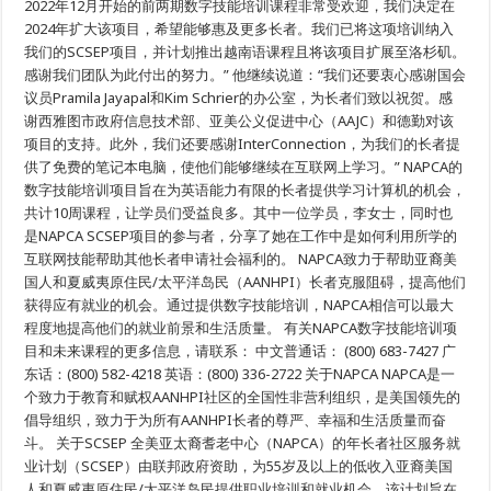
2022年12月开始的前两期数字技能培训课程非常受欢迎，我们决定在
Pacific
Center
2024年扩大该项目，希望能够惠及更多长者。我们已将这项培训纳入
on
Aging，
我们的SCSEP项目，并计划推出越南语课程且将该项目扩展至洛杉矶。
NAPCA）
感谢我们团队为此付出的努力。” 他继续说道：“我们还要衷心感谢国会
举
议员Pramila Jayapal和Kim Schrier的办公室，为长者们致以祝贺。感
办
2024
谢西雅图市政府信息技术部、亚美公义促进中心（AAJC）和德勤对该
年
项目的支持。此外，我们还要感谢InterConnection，为我们的长者提
首
期
供了免费的笔记本电脑，使他们能够继续在互联网上学习。” NAPCA的
数
数字技能培训项目旨在为英语能力有限的长者提供学习计算机的机会，
字
技
共计10周课程，让学员们受益良多。其中一位学员，李女士，同时也
能
是NAPCA SCSEP项目的参与者，分享了她在工作中是如何利用所学的
培
互联网技能帮助其他长者申请社会福利的。 NAPCA致力于帮助亚裔美
训
项
国人和夏威夷原住民/太平洋岛民（AANHPI）长者克服阻碍，提高他们
目
获得应有就业的机会。通过提供数字技能培训，NAPCA相信可以最大
的
毕
程度地提高他们的就业前景和生活质量。 有关NAPCA数字技能培训项
业
目和未来课程的更多信息，请联系： 中文普通话： (800) 683-7427 广
典
东话：(800) 582-4218 英语：(800) 336-2722 关于NAPCA NAPCA是一
礼
个致力于教育和赋权AANHPI社区的全国性非营利组织，是美国领先的
倡导组织，致力于为所有AANHPI长者的尊严、幸福和生活质量而奋
斗。 关于SCSEP 全美亚太裔耆老中心（NAPCA）的年长者社区服务就
业计划（SCSEP）由联邦政府资助，为55岁及以上的低收入亚裔美国
人和夏威夷原住民/太平洋岛民提供职业培训和就业机会。该计划旨在