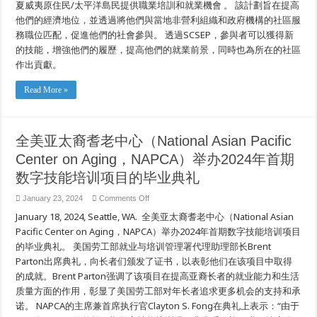
夏威夷原住民/太平洋島民提供職業培訓和就業機會 。 該計劃旨在提高
他們的經濟地位，並透過將他們與當地非營利組織和政府機構的社區服
務職位匹配，促進他們的社會參與。 透過SCSEP，參與者可以獲得新
的技能，增強他們的履歷，提高他們的就業前景，同時也為所在的社區
作出貢獻。
Read More »
全美亚太裔耆老中心（National Asian Pacific
Center on Aging，NAPCA）举办2024年首期
数字技能培训项目的毕业典礼
on
January 23, 2024
Comments Off
全
January 18, 2024, Seattle, WA. 全美亚太裔耆老中心（National Asian
美
亚
Pacific Center on Aging，NAPCA）举办2024年首期数字技能培训项目
太
的毕业典礼。 美国劳工部就业与培训管理署代理助理部长Brent
裔
Parton出席典礼，向长者们颁发了证书，以表彰他们在该项目中取得
耆
老
的成就。Brent Parton强调了该项目在提高亚裔长者的就业能力和生活
中
质量方面的作用，彰显了美国劳工部对年长者追求更多机会的支持和承
心
（National
诺。 NAPCA的主席兼首席执行官Clayton S. Fong在典礼上表示：“由于
Asian