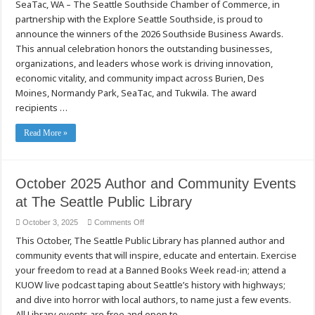
SeaTac, WA – The Seattle Southside Chamber of Commerce, in
Southside
Chamber
partnership with the Explore Seattle Southside, is proud to
Announces
2026
announce the winners of the 2026 Southside Business Awards.
Southside
Business
This annual celebration honors the outstanding businesses,
Awards
organizations, and leaders whose work is driving innovation,
Winners
economic vitality, and community impact across Burien, Des
Moines, Normandy Park, SeaTac, and Tukwila. The award
recipients …
Read More »
October 2025 Author and Community Events
at The Seattle Public Library
on
October 3, 2025
Comments Off
October
This October, The Seattle Public Library has planned author and
2025
Author
community events that will inspire, educate and entertain. Exercise
and
Community
your freedom to read at a Banned Books Week read-in; attend a
Events
at
KUOW live podcast taping about Seattle’s history with highways;
The
and dive into horror with local authors, to name just a few events.
Seattle
Public
All Library events are free and open to …
Library