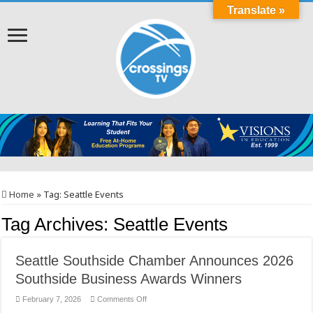
Translate »
Home
»
Tag:
Seattle Events
Tag Archives:
Seattle Events
Seattle Southside Chamber Announces 2026
Southside Business Awards Winners
on
February 7, 2026
Comments Off
Seattle