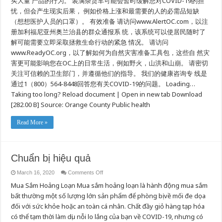
买大量 产品的行为。 装满杂货车可能会暂时缓解您对COVID-19的担
备，
忧，但会产生现实后果， 例如价格上涨和最需要的人的必需品短缺
莫
（想想医护人员的口罩）。 有效准备 请访问www.AlertOC.com，以注
盲
目
册加利福尼亚州奥兰治县的群众通报系 统，该系统可以使居民随时了
抢
解可能需要立即采取拯救生命行动的紧急 情况。 请访问
购
www.ReadyOC.org，以了解如何为自然灾害准备工具包，这些自 然灾
害更可能影响您在OC上的日常生活，例如野火，山洪和山崩。 请密切
关注可信赖的卫生部门，并遵循他们的指导。 我们的健康咨询专 线是
通过1（800）564-8448回答您有关COVID-19的问题。 Loading…
Taking too long? Reload document | Open in new tab Download
[282.00 B] Source: Orange County Public health
Read More »
Chuẩn bị hiệu quả
on
March 16, 2020
Comments Off
Chuẩn
Mua Sắm Hoảng Loạn Mua sắm hoảng loạn là hành động mua sắm
bị
hiệu
bất thường một số lượng lớn sản phẩm để phòng bị về mối đe dọa
quả
đối với sức khỏe hoặc an toàn cá nhân. Chất đầy giỏ hàng tạp hóa
có thể tạm thời làm dịu nỗi lo lắng của bạn về COVID-19, nhưng có