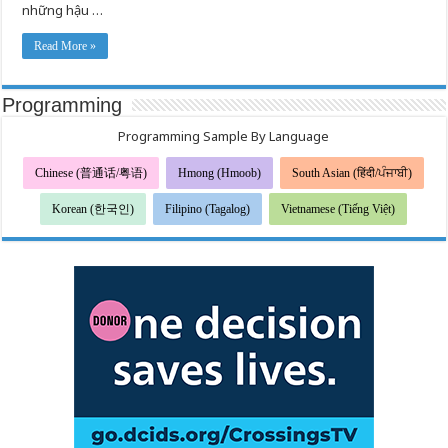
những hậu …
Read More »
Programming
Programming Sample By Language
Chinese (普通话/粤语)
Hmong (Hmoob)
South Asian (हिंदी/ਪੰਜਾਬੀ)
Korean (한국인)
Filipino (Tagalog)
Vietnamese (Tiếng Việt)