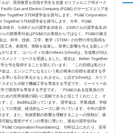
onからの35万ドルが、高等教育を目指す学生を支援 カリフォルニア州オーク
、Pacific Gas and Electric Company (PG&E) のサービスエリア全
Together STEM奨学金を授与します。 PG&E Corporation
Better Together STEM奨学金を授与します。今年、PG&E
学金20名分、5,000ドルの奨学金20名分、2,500ドルの奨学金名20
らの慈善寄付金はPG&Eのお客様からではなく、PG&Eの株主
金は、科学、技術、工学、数学（STEM）の分野の学位取得を
創意工夫、創造性、実験を促進し、世界に影響を与える新しいア
す。 ユバシティ出身のAlexis Schoelは、生徒数が50人
ント・コースを受講しました。彼女は、Better Together
て学士号を取得することを望んでいます。 「この目標は私だけ
学金は、エンジニアになるという私の将来の目標を達成する手
を率いる日が来るかもしれません」と話すSchoelは、カリフ
イスオビスポ校で機械工学を専攻する予定です。 リードリー出
ルニア大学で環境学を専攻する予定です。 「PG&Eのある従業員の方
のための世界規模の闘いに貢献できると信じてくれたこと、そ
」と、Badillaは語っています。 奨学金は、学業成績、学校
としての実績、経済的なニーズに基づいています。今年の奨学
けます。また、気候変動の影響を理解することへの情熱が、彼
可能な環境デザインの専攻に導いた、過去の奨学生Ella
&E Corporation Foundationは、10年以上にわたり、高等