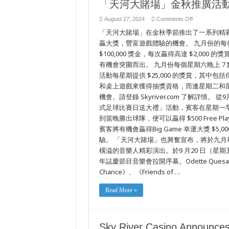
「天河大賭場」金秋推廣活
vị
cho
Mùa
on
August 27, 2024
Comments Off
thu
「天
「天河大賭場」在金秋季節推出了一系列精
河
大
贏大獎，豐富遊戲體驗的機會。 九月份的
賭
$100,000 獎金，每次贏得高達 $2,0
場」
有機會突圍而出。 九月份每個星期六晚上 7
金
秋
活動每星期提供 $25,000 的獎賞，其中包
推
和桌上遊戲來獲得抽獎資格，而逢星期二和星期五
廣
活
機會。請登錄 Skyriver.com 了解詳情
動
式足球比賽日送大禮」活動，賓客在星期一早上八點到
及
到當晚勝出球隊，便可以贏得 $500 Free Play
娛
樂
賓客將有機會贏得Big Game 幸運大獎 $5,000 Fre
節
驗。 「天河大賭場」也興奮宣布，將於九
目
精
橫溢的音樂人精彩演出。於9 月20 日（星期五
彩
年誌慶節目音樂會拉開序幕。Odette Quesada擁
刺
Chance》、《Friends of …
激
令
人
Read More »
期
待
Sky River Casino Announces 