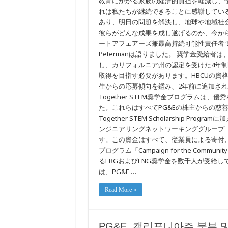
教育にかかる家族の経済的負担を軽減し、学
に
れは私たちが継続できることに感謝してい
奨
学
あり、明日の問題を解決し、地球や地域社
金
彼らがどんな成果を成し遂げるのか、今から楽し
を
ートアフェアーズ兼最高持続可能性責任者であり、PG&
授
与
Petermanは語りました。 奨学金受給者
し、
し、カリフォルニア州の認定を受けた4年制
家
族
取得を目指す必要があります。HBCUの資
が
生からの応募傾向を鑑み、2年前に追加されまし
負
Together STEM奨学金プログラムは
担
す
た。これらはすべてPG&Eの株主からの慈善
る
Together STEM Scholarship P
大
学
ンジニアリングネットワーキンググループ
費
す。この資金はすべて、従業員による寄付
用
プログラム「Campaign for the Com
負
担
るERGおよびENG奨学金を数千人が受給しています。 P
を
は、PG&E …
軽
減
Read More »
PG&E, 캘리포니아주 북부 