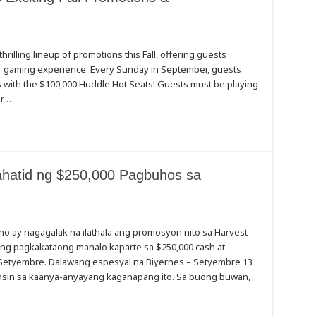
hrilling lineup of promotions this Fall, offering guests
ir gaming experience. Every Sunday in September, guests
es with the $100,000 Huddle Hot Seats! Guests must be playing
er …
hatid ng $250,000 Pagbuhos sa
o ay nagagalak na ilathala ang promosyon nito sa Harvest
g pagkakataong manalo kaparte sa $250,000 cash at
Setyembre. Dalawang espesyal na Biyernes – Setyembre 13
ansin sa kaanya-anyayang kaganapang ito. Sa buong buwan,