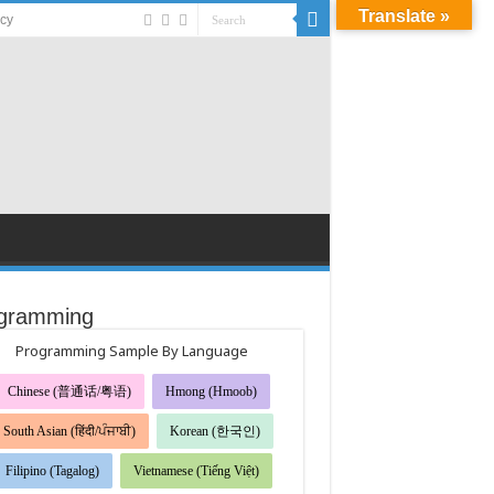
Translate »
acy
gramming
Programming Sample By Language
Chinese (普通话/粤语)
Hmong (Hmoob)
South Asian (हिंदी/ਪੰਜਾਬੀ)
Korean (한국인)
Filipino (Tagalog)
Vietnamese (Tiếng Việt)