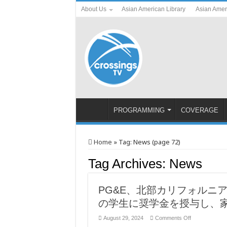
About Us
Asian American Library
Asian Amer
PROGRAMMING
COVERAGE
Home
»
Tag:
News
(page 72)
Tag Archives:
News
PG&E、北部カリフォルニ
の学生に奨学金を授与し、
on
August 29, 2024
Comments Off
PG&E、