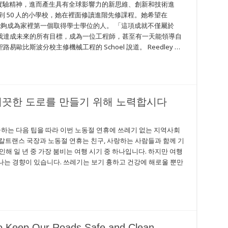
和實驗精神，進而產生具有全球影響力的新思維、創新和技術進
l 來自學生不到 50 人的小學校，她在裡面修讀進階先修課程。她希望在
的協助下，能夠成為家裡第一個取得學士學位的人。 「這項成就不僅屬於
我達成未來的所有目標，成為一位工程師，甚至有一天能領導自
比斯波分校主修機械工程的 Schoel 說道。 Reedley …
깨끗한 도로를 만들기 위해 노력합시다
는 다음 팁을 따라 이번 노동절 연휴에 쓰레기 없는 지역사회
es칼트랜스 국장과 노동절 연휴는 친구, 사랑하는 사람들과 함께 기
해 일 년 중 가장 붐비는 여행 시기 중 하나입니다. 하지만 여행
는 경향이 있습니다. 쓰레기는 보기 흉하고 건강에 해로울 뿐만
to Keep Our Roads Safe and Clean