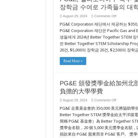
장학금 수여로 가족들의 대학
on
August 29, 2024
Comments Off
PG&E,
PG&E Corporation 재단에서 제공하는 
캘
리
PG&E Corporation 재단은 Pacific Gas a
포
생들에게 2024년 Better Together STEM
니
아
은 Better Together STEM Scholarsh
주
20건, $5,000의 장학금 20건, $2,500의 장
북
부
및
Read More »
중
부
전
역
PG&E 頒發獎學金給加州北
에
있
負擔的大學學費
는
60
on
August 29, 2024
Comments Off
명
PG&E
의
PG&E 企業基金會的 350,000 美元將協助
頒
학
發
Better Together STEM 獎學金給太平
생
獎
들
簡稱 PG&E 基金會）為 Better Together
學
에
金
獎學金名額，20 個 5,000 美元獎學金名額，以
대
給
捐款來自 PG&E 股東而非 PG&E 客戶
한
加