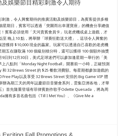
動及娛樂節目精彩刺激令人期待
彩刺激，令人興奮期待的推廣活動及娛樂節目，為賓客提供多種
每個星期日，賓客可以透過「突圍而出幸運寶座」的機會分享總值
00 的獎賞！賓客必須使用「天河貴賓會員卡」玩老虎機或桌上遊戲，才
 點至 晚上10 點，將舉辦「球賽狂歡送大禮」，這項令人興奮的
括保證獲得 $10,000 現金的贏家。玩家可以透過自己喜歡的老虎機
在賺取滿 100 個級别積分時，還可以獲得 100 個額外抽獎
。 從9月9日到12月30日，美式足球迷們可以參加逢星期一舉行的「美
「Monday Night Football」開賽前一小時，正確預測
 和 32 Brews Street 的 $25 餐飲消費額。每星期都參加遊戲的
e Play以及享受 32 Brews Street 安排的 Big Game VIP 體
月舉辦為期三天的周年誌慶節目音樂會系列，雲集亞洲各地，才華
）首先隆重登場有菲律賓創作歌手Odette Quesada ，將為周
有多首名曲包括《Till I Met You》、《Give Me a
Exciting Fall Promotions &