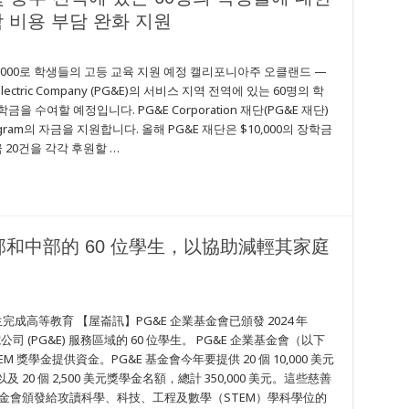
 비용 부담 완화 지원
$350,000로 학생들의 고등 교육 지원 예정 캘리포니아주 오클랜드 —
nd Electric Company (PG&E)의 서비스 지역 전역에 있는 60명의 학
 장학금을 수여할 예정입니다. PG&E Corporation 재단(PG&E 재단)
ip Program의 자금을 지원합니다. 올해 PG&E 재단은 $10,000의 장학금
학금 20건을 각각 후원할 …
部和中部的 60 位學生，以協助減輕其家庭
學生完成高等教育 【屋崙訊】PG&E 企業基金會已頒發 2024 年
洋煤電公司 (PG&E) 服務區域的 60 位學生。 PG&E 企業基金會（以下
 STEM 獎學金提供資金。PG&E 基金會今年要提供 20 個 10,000 美元
及 20 個 2,500 美元獎學金名額，總計 350,000 美元。這些慈善
。 獎學金會頒發給攻讀科學、科技、工程及數學（STEM）學科學位的