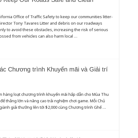
ifornia Office of Traffic Safety to keep our communities litter-
irector Tony Tavares Litter and debris on our roadways
y to avoid these obstacles, increasing the risk of serious
 tossed from vehicles can also harm local …
ác Chương trình Khuyến mãi và Giải trí
àn hàng loạt chương trình khuyến mãi hấp dẫn cho Mùa Thu
để thắng lớn và nâng cao trải nghiệm chơi game. Mỗi Chủ
giành giải thưởng lên tới $2,000 cùng Chương trình Ghế …