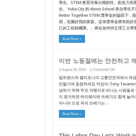
장
學生。STEM 教育培養出獨創性、創造力
州
학
北
步。 Yuba City 的 Alexis Schoe
금
部
수
Better Together STEM 獎學金
和
여
中
我，也屬於我的家庭。這筆獎學金將有助於
로
部
己的工程師團隊。」將在加州州立理工大學聖路易歐
가
的
족
60
들
位
Read More »
의
學
대
生，
학
以
비
協
이번 노동절에는 안전하고 
용
助
부
減
담
輕
on
August 28, 2024
Comments Off
완
이
其
칼트랜스와 캘리포니아 교통안전국에서 제공하
화
번
家
지
노
만들기에 동참하세요 작성자: Tony Tavar
庭
원
동
負
념하기 위해 주요 여행지로 떠나는 사람들로 인
절
擔
이 증가하면 하이웨이에 쓰레기도 함께 늘어나
에
的
는
大
아니라 도로 위의 쓰레기는 …
안
學
전
學
Read More »
하
費
고
깨
끗
한
This Labor Day Let’s Work 