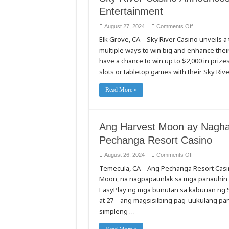
Entertainment
on
August 27, 2024
Comments Off
Sky
Elk Grove, CA – Sky River Casino unveils a t
River
Casino
multiple ways to win big and enhance the
Announces
Exciting
have a chance to win up to $2,000 in priz
Fall
Promotions
slots or tabletop games with their Sky Riv
&
Entertainment
Read More »
Ang Harvest Moon ay Nagha
Pechanga Resort Casino
on
August 26, 2024
Comments Off
Ang
Temecula, CA – Ang Pechanga Resort Casin
Harvest
Moon
Moon, na nagpapaunlak sa mga panauhin n
ay
Naghahatid
EasyPlay ng mga bunutan sa kabuuan ng 
ng
$250,000
at 27 – ang magsisilbing pag-uukulang p
Pagbuhos
simpleng …
sa
Pechanga
Resort
Casino