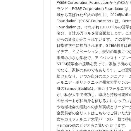
PG&E Corporation Foundati
北
部
ランド – PG&E Corporation Foundationは
カ
域から選ばれた60人の学生に、2024年のBetter 
リ
Foundation（PG&E Foundation）は、
フ
ォ
Foundationは、それぞれ10,000ドルの奨
ル
名分、合計35万ドルを資金援助します。これ
ニ
ア
からの資金が充てられています。 この奨学
お
目指す学生に授与されます。STEM教育は
よ
イデア、イノベーション、技術の進歩につながりま
び
中
未満の小さな学校で、アドバンスト・プレースメ
央
STEM奨学金の援助を受けて、家族で初め
部
カ
でなく、家族のものでもあります。この奨
リ
助けとなり、いつか自分のエンジニアチーム
フ
ォルニア・ポリテクニック州立大学サンル
ォ
ル
身のSamuel Badillaは、南カリフォ
ニ
が、私が大学で成功し、環境と持続可能性
ア
全
のサポートが私自身を信じる力になっています
域
や地域社会の活動への参加実績とリーダー
の
金受賞者の全リストはこちらでご覧いただ
60
人
女をカリフォルニア大学バークレー校で持続
の
Heimbrodtのビデオもご覧いただけます。 「PG
学
生