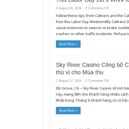
도
로
on
August 28, 2024
Comments Off
를
This
만
Follow these tips from Caltrans and the Cal
Labor
들
Day
free this Labor Day WeekendBy Caltrans D
Let’s
기
Work
cause motorists to swerve or brake suddenl
위
to
해
Keep
crashes or other traffic incidents. Refuse
노
Our
Roads
력
Safe
Read More »
합
and
시
Clean
다
Sky River Casino Công bố C
thú vị cho Mùa thu
on
August 27, 2024
Comments Off
Sky
Elk Grove, CA – Sky River Casino sẽ mở m
River
Casino
này, mang đến cho khách hàng nhiều cách 
Công
bố
Nhật trong Tháng 9, khách hàng có cơ hội 
Các
Chương
trình
Read More »
Khuyến
mãi
và
Giải
trí
thú