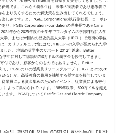
生が大学での夢やSTEM教育を目指す支援をしてきました。こ
る伝統です。これらの奨学生は、未来の実践者であり思考者で
会をより良くするための解決策を生み出してくれるでしょう。
みです」と、PG&E Corporationの執行副社長、コーポレ
E Corporation Foundationの理事長であるCarla
は、2024年から2025年度の全学年でフルタイムの学部課程に入学
大学、または米国内の歴史的黒人大学（HBCU）で最初の学位
格は、カリフォルニア州にはないHBCUへの入学が認められた学
た。 地域の奨学生のサポート 2012年以来、Better
、優秀な学生に対して総額約750万ドルの奨学金を授与してきまし
寄付であり、顧客からのものではありません。 Better
rogramに加えて、PG&Eの11の従業員リソースグループ（ERG）と2つのエ
（ENG）が、高等教育の費用を補填する奨学金を授与していま
、従業員による資金集めのためのイベント、従業員による寄付
munity」によって集められています。1989年以来、600万ドルを超え
G&Eについて Pacific Gas and Electric Company
및 중부 전역에 있는 60명의 학생들에 대한