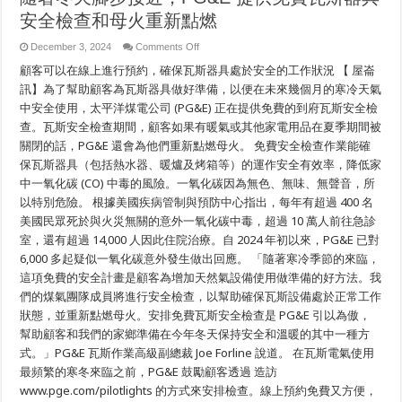
점
검
安全檢查和母火重新點燃
및
파
on
December 3, 2024
Comments Off
일
隨
顧客可以在線上進行預約，確保瓦斯器具處於安全的工作狀況 【 屋崙
럿
著
조
冬
訊】為了幫助顧客為瓦斯器具做好準備，以便在未來幾個月的寒冷天氣
명
天
中安全使用，太平洋煤電公司 (PG&E) 正在提供免費的到府瓦斯安全檢
재
腳
점
查。瓦斯安全檢查期間，顧客如果有暖氣或其他家電用品在夏季期間被
步
등
接
關閉的話，PG&E 還會為他們重新點燃母火。 免費安全檢查作業能確
서
近，
保瓦斯器具（包括熱水器、暖爐及烤箱等）的運作安全有效率，降低家
비
PG&E
스
提
中一氧化碳 (CO) 中毒的風險。一氧化碳因為無色、無味、無聲音，所
제
供
以特別危險。 根據美國疾病管制與預防中心指出，每年有超過 400 名
공
免
費
美國民眾死於與火災無關的意外一氧化碳中毒，超過 10 萬人前往急診
瓦
室，還有超過 14,000 人因此住院治療。自 2024 年初以來，PG&E 已對
斯
6,000 多起疑似一氧化碳意外發生做出回應。 「隨著寒冷季節的來臨，
器
具
這項免費的安全計畫是顧客為增加天然氣設備使用做準備的好方法。我
安
們的煤氣團隊成員將進行安全檢查，以幫助確保瓦斯設備處於正常工作
全
檢
狀態，並重新點燃母火。安排免費瓦斯安全檢查是 PG&E 引以為傲，
查
幫助顧客和我們的家鄉準備在今年冬天保持安全和溫暖的其中一種方
和
式。」PG&E 瓦斯作業高級副總裁 Joe Forline 說道。 在瓦斯電氣使用
母
火
最頻繁的寒冬來臨之前，PG&E 鼓勵顧客透過 造訪
重
www.pge.com/pilotlights 的方式來安排檢查。線上預約免費又方便，
新