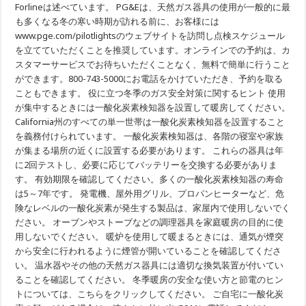
Forlineは述べています。 PG&Eは、天然ガス器具の使用が一般的に最
を
行
も多くなる冬の寒い時期が訪れる前に、お客様には
い
www.pge.com/pilotlightsのウェブサイトを訪問し点検スケジュール
ま
を立てていただくことを推奨しています。オンラインでの予約は、カ
す
スタマーサービスでお待ちいただくことなく、無料で簡単に行うこと
ができます。800-743-5000にお電話をかけていただき、予約を取る
こともできます。 役に立つ冬季のガス安全対策に関するヒント 使用
が集中するときには一酸化炭素検知器を設置して暖房してください。
California州のすべての単一世帯は一酸化炭素検知器を設置すること
を義務付けられています。 一酸化炭素検知器は、各階の寝室や家族
が集まる場所の近くに設置する必要があります。 これらの器具は年
に2回テストし、必要に応じてバッテリーを交換する必要がありま
す。 有効期限を確認してください。多くの一酸化炭素検知器の寿命
は5～7年です。 発電機、屋外用グリル、プロパンヒーターなど、危
険なレベルの一酸化炭素が発生する製品は、家屋内で使用しないでく
ださい。 オーブンやストーブなどの調理器具を家庭暖房の目的に使
用しないでください。 暖炉を使用して暖まるときには、通気が煙突
から安全に行われるように煙管が開いていることを確認してくださ
い。 温水器やその他の天然ガス器具には適切な換気装置が付いてい
ることを確認してください。 冬季暖房の安全な使い方と節電のヒン
トについては、こちらをクリックしてください。 ご自宅に一酸化炭