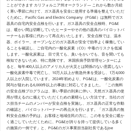
近
ことができます カリフォルニア州オークランド— これから数か月続
づ
く寒い季節に向けて、ガス器具を安全に使用する準備を整えていただ
い
くために、Pacific Gas and Electric Company（PG&E）は無料でガス
て
い
器具の自宅内安全点検を行います。ガス器具の安全点検時、PG&E
る
は、暖かい間は切断していたヒーターやその他の器具のパイロットバ
中、
PG&E
ーナーもお客様に代わって再点火いたします。 安全点検では、温水
は、
器、ボイラー、オーブンなどのガス器具が安全で効率よく稼働してい
無
料
ることを確認し、ご自宅内の一酸化炭素（CO）中毒のリスクを低減
の
します。一酸化炭素は、目で見ても、臭いをかいでも、音を聞いても
ガ
検知できないため、特に危険です。 米国疾病予防管理センターによ
ス
器
ると、毎年400人以上のアメリカ人が火災とは関係のない意図しない
具
一酸化炭素中毒で死亡し、10万人以上が救急外来を受診し、1万4,000
の
安
人以上が入院しています。2024年初めより、PG&Eは、一酸化炭素の
全
関与が疑われる6,000件以上の事故に対応してきました。 「この無料
点
の安全点検プログラムは、寒い季節の到来に伴い、天然ガス器具の使
検
と
用が増えるのに備えていただくための素晴らしい方法です。当社のガ
パ
ス担当チームのメンバーが安全点検を実施し、ガス器具の正常な作動
イ
ロ
の確認と、パイロットバーナーの再点火を行います。「ガス器具の無
ッ
料安全点検の予約は、お客様と地域住民の方に、この冬を安全に暖か
ト
く過ごしていただくために、PG&Eが誇りを持って提供している多く
再
点
の施策の一例です」と、PG&Eのガス事業担当副社長であるJoe
灯