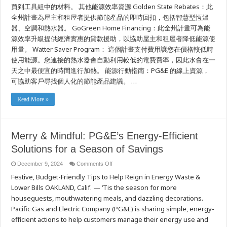
買到工具組中的材料。 其他能源效率資源 Golden State Rebates：此
全州計畫為屋主和租屋者提供節能產品的即時回扣，包括智慧型恆溫
器、空調和熱水器。 GoGreen Home Financing：此全州計畫可為能
源效率升級提供經濟實惠的貸款援助，以協助屋主和租屋者降低能源使
用量。 Watter Saver Program： 這個計畫支付費用讓您在價格較低時
使用能源。您連接的熱水器會自動利用較低的電費費率，因此水會在一
天之中最便宜的時間進行加熱。 能源行動指南：PG&E 的線上資源，
可協助客戶尋找個人化的節能產品建議。 …
Read More »
Merry & Mindful: PG&E’s Energy-Efficient
Solutions for a Season of Savings
on
December 9, 2024
Comments Off
Merry
Festive, Budget-Friendly Tips to Help Reign in Energy Waste &
&
Mindful:
Lower Bills OAKLAND, Calif. — ‘Tis the season for more
PG&E’s
Energy-
houseguests, mouthwatering meals, and dazzling decorations.
Efficient
Solutions
Pacific Gas and Electric Company (PG&E) is sharing simple, energy-
for
efficient actions to help customers manage their energy use and
a
Season