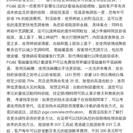
解
PG&E 提供一些實用不影響生活的訣竅做為節能禮物，協助客戶享有具
決
成本效益且舒適的假期： 調低恆溫器： 恆溫器每調低一度，您每年可
方
案
節省 1% 的能源費用。 對流檢查：使用烤箱上的對流設定。這可以更
有
低的溫度更快地烹調食物，為您節省能源和金錢。 美味集合：同時在
助
於
烤箱中烹調配菜。這可以讓烤箱的運作時間較短，減少準備時間並節省
節
能源。 蓋上蓋子，關上烤箱門：每次打開烤箱門，內部溫度會降低 25
省
度之多。改用烤箱玻璃窗。在鍋和盤上面加上蓋子，並使用玻璃或陶瓷
假
期
餐具也可以減少烹調時間。 電磁爐靈感：探索替代烹調方法，包括用
支
微波爐、慢燉鍋或電磁爐進行烹調，取代傳統爐灶以降低能源成本。
出
PG&E 電磁爐借用計畫讓客戶可以免費借用單爐頭電磁爐和平底鍋兩
週。 善用洗碗機：使用洗碗機比手洗更節能。一次洗所有餐具，並在
熱乾燥循環之前停止以節省能源。 LED 照明：節慶 LED 燈比傳統白熾
燈至少節能 75%，而且使用壽命長達 25 倍。散發的高溫也較少，進而
降低燙傷或火災的風險。 智慧定時器：自動控制節慶燈光，讓您可以
專注於慶祝活動同時節能。排定開/關時間可防止展示整天和整夜的浪
費。 考慮熱泵技術：如果您的熱水器或爐子在假期期間壞了，可以考
慮改用熱泵替代。這是加熱水或調節房屋暖氣/冷氣的最有效方式。如
需詳細資訊，請造訪 pge.com/electrification。 觀賞這段影片了解打
造更永續性廚房的更多方法。在這裡可以找到為您的假期傳統增添能源
效率的其他方法。 能源效率 DIY 工具組 透過建立能源效率 DIY 工具
組，客戶每年可以節省數百美元的能源帳單費用。不到 200 美元即可