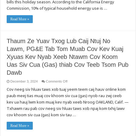
bills this holiday season. According to the California Energy
of
Savings
Commission, 10% of typical household energy use is …
Read More »
Thaum Ze Yuav Txog Lub Caij Ntuj No
Lawm, PG&E Tab Tom Muab Cov Kev Kuaj
Xyuas Kev Nyab Xeeb Ntawm Cov Koom
Uas Siv Cua (Gas) thiab Cov Teeb Tsom Pub
Dawb
on
December 3, 2024
Comments Off
Thaum
Cov neeg siv hluav taws xob tuaj yeem teem caij hauv online kom
Ze
Yuav
paub meej tias muaj cov khoom siv cua (gas) nyob rau zwj ceeb
Txog
Lub
kev ua hauj lwm kom muaj kev nyab xeeb Nroog OAKLAND, Calif. —
Caij
Ntuj
Txhawm rau pab cov neeg siv hluav taws xob npaj kom txhij lawv
No
cov khoom siv cua (gas) kom siv tau …
Lawm,
PG&E
Tab
Tom
Read More »
Muab
Cov
Kev