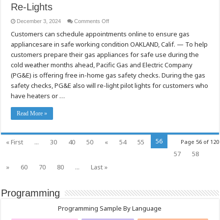
Re-Lights
on
December 3, 2024
Comments Off
With
Customers can schedule appointments online to ensure gas
Winter
Approaching,
appliancesare in safe working condition OAKLAND, Calif. — To help
PG&E
Offering
customers prepare their gas appliances for safe use during the
Free
Gas
cold weather months ahead, Pacific Gas and Electric Company
Appliance
(PG&E) is offering free in-home gas safety checks. During the gas
Safety
Checks
safety checks, PG&E also will re-light pilot lights for customers who
and
Pilot
have heaters or …
Re-
Lights
Read More »
56
« First
...
30
40
50
«
54
55
Page 56 of 120
57
58
»
60
70
80
...
Last »
Programming
Programming Sample By Language