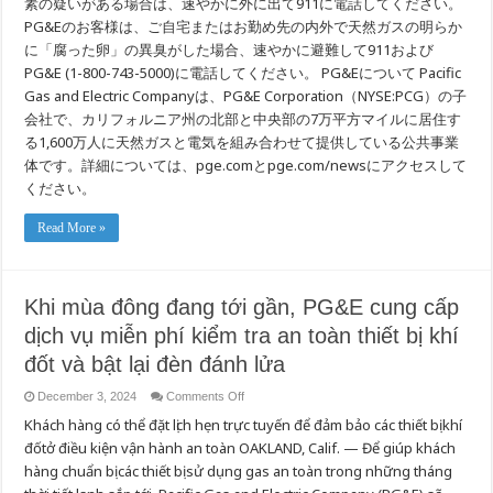
素の疑いがある場合は、速やかに外に出て911に電話してください。
PG&Eのお客様は、ご自宅またはお勤め先の内外で天然ガスの明らか
に「腐った卵」の異臭がした場合、速やかに避難して911および
PG&E (1-800-743-5000)に電話してください。 PG&Eについて Pacific
Gas and Electric Companyは、PG&E Corporation（NYSE:PCG）の子
会社で、カリフォルニア州の北部と中央部の7万平方マイルに居住す
る1,600万人に天然ガスと電気を組み合わせて提供している公共事業
体です。詳細については、pge.comとpge.com/newsにアクセスして
ください。
Read More »
Khi mùa đông đang tới gần, PG&E cung cấp
dịch vụ miễn phí kiểm tra an toàn thiết bị khí
đốt và bật lại đèn đánh lửa
on
December 3, 2024
Comments Off
Khi
Khách hàng có thể đặt lịch hẹn trực tuyến để đảm bảo các thiết bị khí
mùa
đông
đốtở điều kiện vận hành an toàn OAKLAND, Calif. — Để giúp khách
đang
tới
hàng chuẩn bị các thiết bị sử dụng gas an toàn trong những tháng
gần,
PG&E