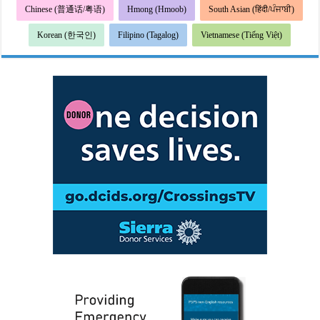
Chinese (普通话/粤语)
Hmong (Hmoob)
South Asian (हिंदी/ਪੰਜਾਬੀ)
Korean (한국인)
Filipino (Tagalog)
Vietnamese (Tiếng Việt)