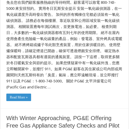
點
免去您在我們顧客服務熱線的等待時間。顧客還可以致電 800-743-
燃
5000 來安排預約。 實用冬日瓦斯安全提示 安裝一氧化碳偵測器，在一
氧化碳濃度升高時發出警告。 加州的所有獨棟住宅都必須裝有一氧化
碳偵測器。 請務必在每個樓層、靠近臥室和公用區域安裝一氧化碳偵
測器。 相關裝置應每年測試兩次，並更換電池，如必要。 檢查到期
日，大多數的一氧化碳偵測器都有五到七年的使用期限。 絕不在屋內
使用會產生危險級一氧化碳量的產品，例如：發電器、室外烤具或電暖
器。 絕不將烤箱或爐子等此類烹煮裝置，用於住家供暖目的。 使用壁
爐保暖時，請確定煙道已開啟，確保可透過煙囪安全排煙。 確定熱水
器和配套瓦斯器具都有適當的通風裝置。 請按一下這裡，取得更多關
於冬日暖氣安全與節約提示。 如果您懷疑家中有一氧化碳外洩，您應
立即離開家中，並撥打 911。如果 PG&E 顧客在其住家或公司內部或周
圍聞到天然瓦斯特有的「臭蛋」氣味，應立即遠離現場，並立即撥打
911 以及 PG&E：1-800-743-5000。 關於 PG&E 太平洋煤電公司
(Pacific Gas and Electric …
Read More »
With Winter Approaching, PG&E Offering
Free Gas Appliance Safety Checks and Pilot