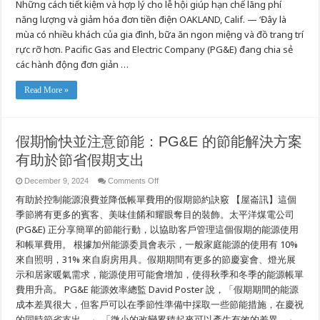
Những cách tiết kiệm và hợp lý cho lễ hội giúp hạn chế lãng phí
vẻ
&
năng lượng và giảm hóa đơn tiền điện OAKLAND, Calif. — ‘Đây là
Lưu
tâm:
mùa có nhiều khách của gia đình, bữa ăn ngon miệng và đồ trang trí
Các
giải
rực rỡ hơn. Pacific Gas and Electric Company (PG&E) đang chia sẻ
pháp
các hành động đơn giản …
năng
lượng
hiệu
quả
Read More »
của
PG&E
cho
một
mùa
假期愉快並注意節能：PG&E 的節能解決方案
tiết
kiệm
有助於節省假期支出
on
December 9, 2024
Comments Off
假
有助於控制能源浪費並降低帳單費用的假期節約訣竅 【屋崙訊】這個
期
愉
季節將有更多的賓客、美味佳餚和耀眼奪目的裝飾。太平洋煤電公司
快
(PG&E) 正分享簡單的節能行動，以協助客戶管理這個假期的能源使用
並
和帳單費用。 根據加州能源委員會表示，一般家庭能源的使用有 10%
注
意
來自照明，31% 來自廚房用具。假期期間有更多的節慶宴會、燈光展
節
示和居家暖氣需求，能源使用可能會增加，使得秋季和冬季的能源帳單
能：
PG&E
費用升高。 PG&E 能源效率總監 David Poster 說，「假期期間的能源
的
成本差異很大，但客戶可以在季節性準備中採取一些節能措施，在慶祝
節
能
的同時節省支出。」 「微小的改變累積起來可以產生有效的差異。」