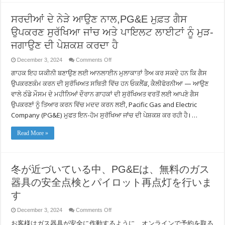
Kuaj
Xyuas
ਸਰਦੀਆਂ ਦੇ ਨੇੜੇ ਆਉਣ ਨਾਲ,PG&E ਮੁਫ਼ਤ ਗੈਸ
Kev
Nyab
ਉਪਕਰਣ ਸੁਰੱਖਿਆ ਜਾਂਚ ਅਤੇ ਪਾਇਲਟ ਲਾਈਟਾਂ ਨੂੰ ਮੁੜ-
Xeeb
Ntawm
Cov
ਜਗਾਉਣ ਦੀ ਪੇਸ਼ਕਸ਼ ਕਰਦਾ ਹੈ
Koom
Uas
on
December 3, 2024
Comments Off
Siv
ਸਰਦੀਆਂ
Cua
ਗਾਹਕ ਇਹ ਯਕੀਨੀ ਬਣਾਉਣ ਲਈ ਆਨਲਾਈਨ ਮੁਲਾਕਾਤਾਂ ਤੈਅ ਕਰ ਸਕਦੇ ਹਨ ਕਿ ਗੈਸ
(Gas)
ਦੇ
thiab
ਨੇੜੇ
ਉਪਕਰਣਕੰਮ ਕਰਨ ਦੀ ਸੁਰੱਖਿਅਤ ਸਥਿਤੀ ਵਿੱਚ ਹਨ ਓਕਲੈਂਡ, ਕੈਲੀਫੋਰਨੀਆ — ਆਉਣ
Cov
ਆਉਣ
Teeb
ਨਾਲ,PG&E
ਵਾਲੇ ਠੰਡੇ ਮੌਸਮ ਦੇ ਮਹੀਨਿਆਂ ਦੌਰਾਨ ਗਾਹਕਾਂ ਦੀ ਸੁਰੱਖਿਅਤ ਵਰਤੋਂ ਲਈ ਆਪਣੇ ਗੈਸ
Tsom
ਮੁਫ਼ਤ
Pub
ਉਪਕਰਣਾਂ ਨੂੰ ਤਿਆਰ ਕਰਨ ਵਿੱਚ ਮਦਦ ਕਰਨ ਲਈ, Pacific Gas and Electric
ਗੈਸ
Dawb
ਉਪਕਰਣ
Company (PG&E) ਮੁਫਤ ਇਨ-ਹੋਮ ਸੁਰੱਖਿਆ ਜਾਂਚ ਦੀ ਪੇਸ਼ਕਸ਼ ਕਰ ਰਹੀ ਹੈ। …
ਸੁਰੱਖਿਆ
ਜਾਂਚ
ਅਤੇ
Read More »
ਪਾਇਲਟ
ਲਾਈਟਾਂ
ਨੂੰ
ਮੁੜ-
ਜਗਾਉਣ
冬が近づいている中、PG&Eは、無料のガス
ਦੀ
ਪੇਸ਼ਕਸ਼
器具の安全点検とパイロット再点灯を行いま
ਕਰਦਾ
ਹੈ
す
on
December 3, 2024
Comments Off
冬
お客様はガス器具が安全に作動するように、オンラインで予約を取る
が