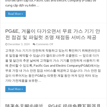
thời tiết lạnh sắp tới, Pacific Gas and Electric Company (PG&E) sẽ
cung
cung cấp dịch vụ kiểm …
cấp
dịch
vụ
miễn
Read More »
phí
kiểm
tra
an
toàn
PG&E, 겨울이 다가오면서 무료 가스 기기 안
thiết
bị
전 점검 및 파일럿 조명 재점등 서비스 제공
khí
đốt
và
on
December 3, 2024
Comments Off
bật
PG&E,
lại
고객은 가스 기기가 안전하게 작동하고 있는지 확인하기 위해온라인으
겨
đèn
đánh
울
로 일정을 예약할 수 있습니다 캘리포니아주 오클랜드 — 앞으로 다가
lửa
이
올 몇 달간의 추운 날씨에 고객들이 가스 기기를 안전하게 사용하기 위
다
가
해 준비할 수 있도록, Pacific Gas and Electric Company(PG&E)에서는
오
무료 가정 내 가스 안전 점검 서비스를 제공하고 있습니다. 가스 안전 점
면
검이 이루어지는 동안 PG&E는 따뜻한 계절 동안 꺼져 있던 히터 또는
서
무
기타 가전제품을 보유한 …
료
가
Read More »
스
기
기
안
전
隨著冬天腳步接近，PG&E 提供免費瓦斯器具