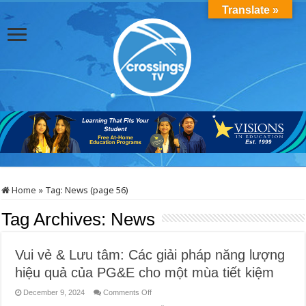
Translate »
Home
»
Tag:
News
(page 56)
Tag Archives:
News
Vui vẻ & Lưu tâm: Các giải pháp năng lượng
hiệu quả của PG&E cho một mùa tiết kiệm
on
December 9, 2024
Comments Off
Vui