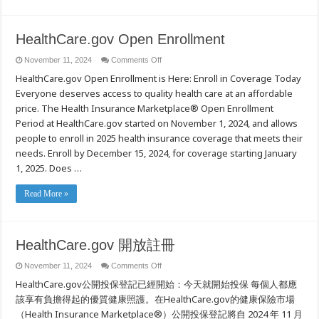
HealthCare.gov Open Enrollment
on
November 11, 2024
Comments Off
HealthCare.gov
HealthCare.gov Open Enrollment is Here: Enroll in Coverage Today
Open
Enrollment
Everyone deserves access to quality health care at an affordable
price. The Health Insurance Marketplace® Open Enrollment
Period at HealthCare.gov started on November 1, 2024, and allows
people to enroll in 2025 health insurance coverage that meets their
needs. Enroll by December 15, 2024, for coverage starting January
1, 2025. Does …
Read More »
HealthCare.gov 開放註冊
on
November 11, 2024
Comments Off
HealthCare.gov
HealthCare.gov公開投保登記已經開始：今天就開始投保 每個人都應
開
放
該享有負擔得起的優質健康照護。在HealthCare.gov的健康保險市場
註
（Health Insurance Marketplace®）公開投保登記將自 2024 年 11 月
冊