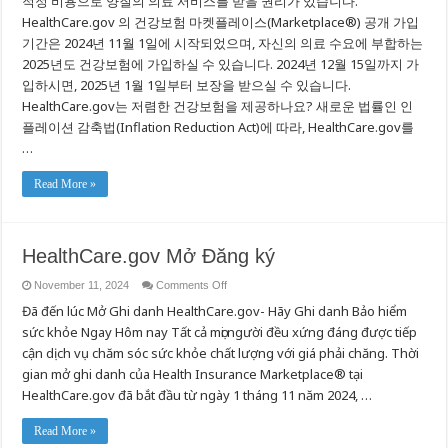
적정 비용으로 양질의 의료 서비스를 받을 권리가 있습니다.
등
HealthCare.gov 의 건강보험 마켓플레이스(Marketplace®) 공개 가입
록
기간은 2024년 11월 1일에 시작되었으며, 자신의 의료 수요에 부합하는
2025년도 건강보험에 가입하실 수 있습니다. 2024년 12월 15일까지 가
입하시면, 2025년 1월 1일부터 보장을 받으실 수 있습니다.
HealthCare.gov는 저렴한 건강보험을 제공하나요? 새로운 법률인 인
플레이션 감축법(Inflation Reduction Act)에 따라, HealthCare.gov를
…
Read More »
HealthCare.gov Mở Đăng ký
on
November 11, 2024
Comments Off
HealthCare.gov
Đã đến lúc Mở Ghi danh HealthCare.gov- Hãy Ghi danh Bảo hiểm
Mở
Đăng
sức khỏe Ngay Hôm nay Tất cả mọi người đều xứng đáng được tiếp
ký
cận dịch vụ chăm sóc sức khỏe chất lượng với giá phải chăng. Thời
gian mở ghi danh của Health Insurance Marketplace® tại
HealthCare.gov đã bắt đầu từ ngày 1 tháng 11 năm 2024, …
Read More »