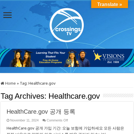
Translate »
Home
»
Tag:
Healthcare.gov
Tag Archives:
Healthcare.gov
HealthCare.gov 공개 등록
on
November 11, 2024
Comments Off
HealthCare.gov
HealthCare.gov 공개 가입 기간: 오늘 보험에 가입하세요 모든 사람은
공
개