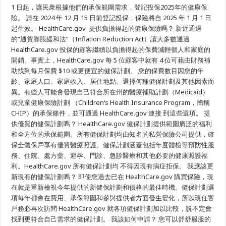
1 日起，讓民衆根據他們的承保範圍需求，登記投保2025年的健康保
險。 請在 2024 年 12 月 15 日前登記投保，保險將自 2025 年 1 月 1 日
起生效。 HealthCare.gov 提供負擔得起的健康保險嗎？ 新近通過
的“通貨膨脹緩和法“（Inflation Reduction Act）讓⼤多數通過
HealthCare.gov 投保的顧客繼續以負擔得起的保費減輕個人和家庭的
開銷。事實上，HealthCare.gov 每 5 位顧客中就有 4 位可藉由財務補
助找到每月保費 $10 或更便宜的健保計劃。 您的保費數目因您的年
齡、家庭人口、家庭收入、居住地點、選擇何種健保計劃及其他因素而
異。有些人可能會發現自己符合所在州的醫療補助計劃（Medicaid）
或兒童健康保險計劃 （Children‘s Health Insurance Program，簡稱
CHIP）的承保條件，並可通過 HealthCare.gov 連接 到這些選項。 提
供優質的健保計劃嗎？ HealthCare.gov 健保計劃提供範圍廣泛的福利
和全方位的承保範圍。所有健保計劃均由知名的私營保險公司提供，確
保全體保戶享有優質醫療照護。健保計劃涵蓋包括年度體檢等預防性服
務、住院、處方藥、避孕、門診、急診醫療和其他必要的健康照護福
利。HealthCare.gov 所有健保計劃均 不得因現有病症拒保。 我應該更
新現有的健保計劃嗎？ 即使您過去已在 HealthCare.gov 購買保險，現
在就是重新檢視今年提供的新健保計劃和價格的最佳時機。健保計劃選
項每年都會在費用、承保範圍和參與提供者方面發生變化，所以現任客
戶務必再次訪問 HealthCare.gov 就各項健保計劃加以比較，説不定會
找到更符合自己需求的健保計劃。 我該如何申請？ 您可以舒舒服服的