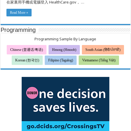
在家裏用手機或電腦登⼊ HealthCare.gov， …
Read More »
Programming
Programming Sample By Language
Chinese (普通话/粤语)
Hmong (Hmoob)
South Asian (हिंदी/ਪੰਜਾਬੀ)
Korean (한국인)
Filipino (Tagalog)
Vietnamese (Tiếng Việt)