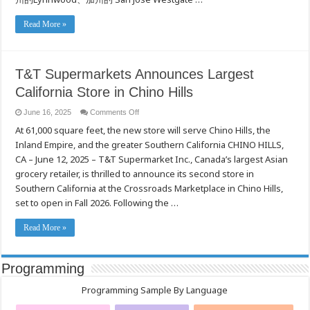
Read More »
T&T Supermarkets Announces Largest
California Store in Chino Hills
on
June 16, 2025
Comments Off
T&T
At 61,000 square feet, the new store will serve Chino Hills, the
Supermarkets
Announces
Inland Empire, and the greater Southern California CHINO HILLS,
Largest
California
CA – June 12, 2025 – T&T Supermarket Inc., Canada’s largest Asian
Store
in
grocery retailer, is thrilled to announce its second store in
Chino
Southern California at the Crossroads Marketplace in Chino Hills,
Hills
set to open in Fall 2026. Following the …
Read More »
Programming
Programming Sample By Language