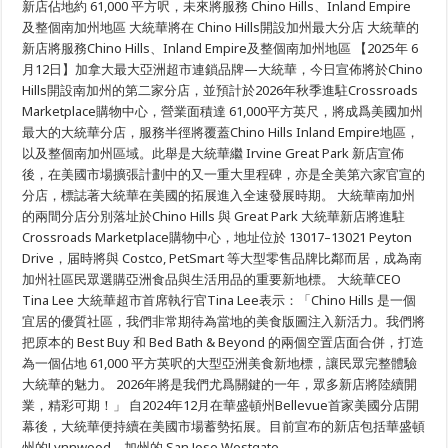
新店佔地約 61,000 平方呎，未來將服務 Chino Hills、Inland Empire
統
華
及整個南加州地區 大統華將在 Chino Hills開設加州最大分店 大統華的
美
新店將服務Chino Hills、Inland Empire及整個南加州地區 【2025年 6
國
月12日】加拿大最大亞洲超市連鎖品牌—大統華，今日宣佈將於Chino
版
圖
Hills開設南加州的第二家分店，並預計於2026年秋季進駐Crossroads
新
Marketplace購物中心，營業面積達 61,000平方英尺，將成爲美國加州
里
程，
最大的大統華分店，服務半徑將覆蓋Chino Hills Inland Empire地區，
加
以及整個南加州區域。此舉是大統華繼 Irvine Great Park 新店宣佈
州
後，在美國市場擴張計劃中的又一重大里程碑，亦是全美第六家官宣的
最
大
分店，標誌著大統華在美國的拓展進入全速發展時期。 大統華南加州
分
的兩間分店分別落址於Chino Hills 與 Great Park 大統華新店將進駐
店
選
Crossroads Marketplace購物中心，地址位於 13017–13021 Peyton
址
Drive，届時將與 Costco, PetSmart 等大型零售品牌比鄰而居，成為南
Chino
Hills
加州社區民眾選購亞洲食品與生活用品的重要新地標。 大統華CEO
Tina Lee 大統華超市首席執行官Tina Lee表示：「Chino Hills 是一個
宜居的優質社區，我們非常期待為當地的美食版圖注入新活力。我們將
把原本的 Best Buy 和 Bed Bath & Beyond 的兩個空置店面合併，打造
為一個佔地 61,000 平方英呎的大型亞洲美食新地標，讓民眾完整體驗
大統華的魅力。 2026年將是我們尤爲關鍵的一年，眾多新店將陸續開
業，精彩可期！」 自2024年12月在華盛頓州Bellevue首家美國分店開
幕後，大統華便持續在美國市場蓄勢拓展。目前宣布的新店包括華盛頓
州的Lynnwood、加州的 San Jose Westgate …