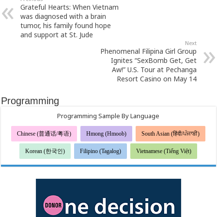
Grateful Hearts: When Vietnam
was diagnosed with a brain
tumor, his family found hope
and support at St. Jude
Next
Phenomenal Filipina Girl Group
Ignites “SexBomb Get, Get
Aw!” U.S. Tour at Pechanga
Resort Casino on May 14
Programming
Programming Sample By Language
Chinese (普通话/粤语)
Hmong (Hmoob)
South Asian (हिंदी/ਪੰਜਾਬੀ)
Korean (한국인)
Filipino (Tagalog)
Vietnamese (Tiếng Việt)