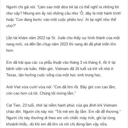
Người chị gái nói: “Làm sao một đứa trẻ lại có thể nghĩ ra những lời
như vậy? Nhưng em ấy nói những câu như ‘Ồ, đây là một hành trình’
hoặc ‘Con đang bước vào một cuộc phiêu lưu’. Ai lại nghĩ như thế
chứ?”
Lần tái khám năm 2022 tại St. Jude cho thấy sự hình thành của một
nang mới, và đến lần chụp năm 2023 thì nang đó đã phát triển lớn
hơn.
Em đã trải qua các ca phẫu thuật vào tháng 3 và tháng 4, rồi ở lại
bệnh viện vài tuần. Hiện giờ, Vietnam đã 16 tuổi và trở về nhà ở
Texas, tận hưởng cuộc sống của một học sinh trung học.
Anh Viet vừa cười vừa nói: “Con đã lớn rồi. Bây giờ con cao lắm,
còn cao hơn cả tôi. Chúng tôi mừng lắm.”
Cat Tien, 23 tuổi, nhớ lại niềm hạnh phúc của gia đình khi Vietnam
chào đời. Người chị này nói: “Tôi mê em ấy lắm. Em rất dễ thương.”
Người chị này thường đi theo em với chiếc máy tính, ghi lại từng
khoảnh khắc, dù khi em đã lớn và nói chị đừng làm vậy nữa.