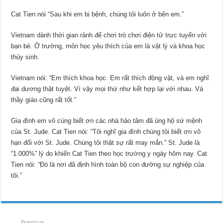
Cat Tien nói “Sau khi em bị bệnh, chúng tôi luôn ở bên em.”
Vietnam dành thời gian rảnh để chơi trò chơi điện tử trực tuyến với
bạn bè. Ở trường, môn học yêu thích của em là vật lý và khoa học
thủy sinh.
Vietnam nói: “Em thích khoa học. Em rất thích động vật, và em nghĩ
đại dương thật tuyệt. Vì vậy mọi thứ như kết hợp lại với nhau. Và
thầy giáo cũng rất tốt.”
Gia đình em vô cùng biết ơn các nhà hảo tâm đã ủng hộ sứ mệnh
của St. Jude. Cat Tien nói: “Tôi nghĩ gia đình chúng tôi biết ơn vô
hạn đối với St. Jude. Chúng tôi thật sự rất may mắn.” St. Jude là
“1.000%” lý do khiến Cat Tien theo học trường y ngày hôm nay. Cat
Tien nói: “Đó là nơi đã định hình toàn bộ con đường sự nghiệp của
tôi.”
Previous