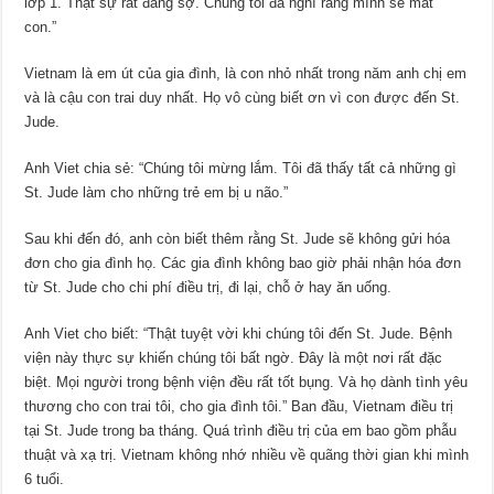
lớp 1. Thật sự rất đáng sợ. Chúng tôi đã nghĩ rằng mình sẽ mất
con.”
Vietnam là em út của gia đình, là con nhỏ nhất trong năm anh chị em
và là cậu con trai duy nhất. Họ vô cùng biết ơn vì con được đến St.
Jude.
Anh Viet chia sẻ: “Chúng tôi mừng lắm. Tôi đã thấy tất cả những gì
St. Jude làm cho những trẻ em bị u não.”
Sau khi đến đó, anh còn biết thêm rằng St. Jude sẽ không gửi hóa
đơn cho gia đình họ. Các gia đình không bao giờ phải nhận hóa đơn
từ St. Jude cho chi phí điều trị, đi lại, chỗ ở hay ăn uống.
Anh Viet cho biết: “Thật tuyệt vời khi chúng tôi đến St. Jude. Bệnh
viện này thực sự khiến chúng tôi bất ngờ. Đây là một nơi rất đặc
biệt. Mọi người trong bệnh viện đều rất tốt bụng. Và họ dành tình yêu
thương cho con trai tôi, cho gia đình tôi.” Ban đầu, Vietnam điều trị
tại St. Jude trong ba tháng. Quá trình điều trị của em bao gồm phẫu
thuật và xạ trị. Vietnam không nhớ nhiều về quãng thời gian khi mình
6 tuổi.