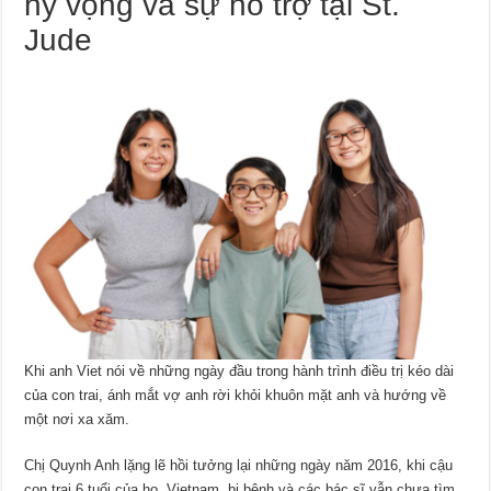
hy vọng và sự hỗ trợ tại St.
Jude
Khi anh Viet nói về những ngày đầu trong hành trình điều trị kéo dài
của con trai, ánh mắt vợ anh rời khỏi khuôn mặt anh và hướng về
một nơi xa xăm.
Chị Quynh Anh lặng lẽ hồi tưởng lại những ngày năm 2016, khi cậu
con trai 6 tuổi của họ, Vietnam, bị bệnh và các bác sĩ vẫn chưa tìm