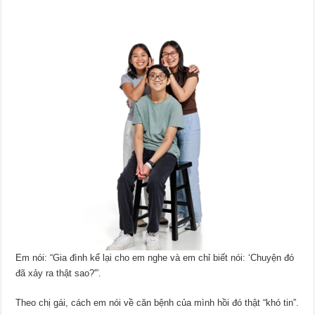
Em nói: “Gia đình kể lại cho em nghe và em chỉ biết nói: ‘Chuyện đó
đã xảy ra thật sao?'”.
Theo chị gái, cách em nói về căn bệnh của mình hồi đó thật “khó tin”.