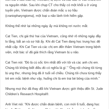
ra nguyên nhân. Sau khi chụp CT cho thấy có một khối u ở vùng
tuyến yên, Vietnam được chẩn đoán mắc u sọ hầu
(craniopharyngioma), một loại u não lành tính hiếm gặp.
Không thể nhớ lại những ngày ấy mà không rơi nước mắt.
Cat Tien, chị gái thứ hai của Vietnam, cũng nhớ rõ những ngày đầy
lo lắng, bất an và sợ hãi ấy. Khi đó Cat Tien đang học trung học đệ
nhất cấp. Khi Cat Tien và các chị em đến thăm Vietnam trong bệnh
viện, một bác sĩ đã giải thích rằng Vietnam bị u não.
Cat Tien nói: “Đó là cú sốc lớn nhất đối với tôi và các anh chị em.
Chúng tôi không biết điều đó có nghĩa là gì.” “Ông nội chúng tôi từng
bị ung thư, nhưng ông đã ở tuổi xế chiều. Chúng tôi chưa từng thấy
trẻ em mắc bệnh như vậy, huống chi là em trai bé bỏng của mình.”
Nhưng mọi thứ đã thay đổi khi Vietnam được giới thiệu đến St. Jude
Children’s Research Hospital®.
Anh Viet nói: “Khi được chẩn đoán bệnh, con mới 6 tuổi, đang học