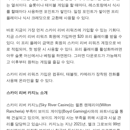
는 열쇠이다. 슬롯이나 테이블 게임을 할 때마다, 레스토랑에서 식사
를 할때마다 사용하면 포인트가 쌓인다. 일정 포인트가 쌓이면 프리
플레이나 식사 크레딧으로 교환해 사용할 수 있다.
바로 지금이 가장 먼저 스카이 리버 리워즈에 가입할 수 있는 기회다.
지금 스카이 리버 리워즈 회원에 가입하면 $20 프리 플레이를 받을 수
있다. 이 프리 플레이 금액은 회원의 스카이 리버 리워즈 계정으로 바
로 적립되어, 첫 방문 시 사용할 수 있다. 프리 플레이를 활성화하려면
아무 슬롯 머신에서나 베팅을 하면된다. 그러면 다운로드가 가능해지
고 이후부터 원하는 게임을 즐길 수 있다.
스카이 리버 리워즈 가입은 컴퓨터, 태블릿, 카메라가 장착된 전화를
사용해 온라인을 할 수 있다.
스카이 리버 카지노 소개
스카이 리버 카지노(Sky River Casino)는 윌튼 랜체리아(Wilton
Rancheria) 부족이 보이드 게이밍(Boyd Gaming)사와의 파트너십을 통
해 건설되고 있으며, 보이드 게이밍 사는 부족을 위해 시공과 시설 관
리를 담당하고 있습니다. 카지노는 지난 2021년, 엘크 그로브의 99번