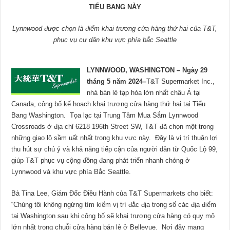
TI
ỂU BANG N
ÀY
Lynnwood
được ch
ọn l
à
đi
ểm khai tr
ương c
ửa h
àng th
ứ hai c
ủa T&T,
ph
ục v
ụ c
ư d
ân khu v
ực ph
ía b
ắc Seattle
LYNNWOOD, WASHINGTON
–
Ng
à
y 29
th
á
ng 5 n
ă
m 2024
–
T&T Supermarket Inc.,
nhà bán lẻ tạp hóa lớn nhất châu Á tại
Canada, công bố kế hoạch khai trương cửa hàng thứ hai tại Tiểu
Bang Washington. Tọa lạc tại Trung Tâm Mua Sắm Lynnwood
Crossroads ở địa chỉ 6218 196th Street SW, T&T đã chọn một trong
những giao lộ sầm uất nhất trong khu vực này. Đây là vị trí thuận lợi
thu hút sự chú ý và khả năng tiếp cận của người dân từ Quốc Lộ 99,
giúp T&T phục vụ cộng đồng đang phát triển nhanh chóng ở
Lynnwood và khu vực phía Bắc Seattle.
Bà Tina Lee, Giám Đốc Điều Hành của T&T Supermarkets cho biết:
“Chúng tôi không ngừng tìm kiếm vị trí đắc địa trong số các địa điểm
tại Washington sau khi công bố sẽ khai trương cửa hàng có quy mô
lớn nhất trong chuỗi cửa hàng bán lẻ ở Bellevue. Nơi đây mang