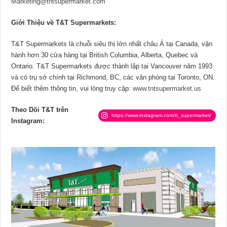
Marketing@tntsupermarket.com
Gi
ớ
i Thi
ệ
u v
ề
T&T Supermarkets:
T&T Supermarkets là chuỗi siêu thị lớn nhất châu Á tại Canada, vận
hành hơn 30 cửa hàng tại British Columbia, Alberta, Quebec và
Ontario. T&T Supermarkets được thành lập tại Vancouver năm 1993
và có trụ sở chính tại Richmond, BC, các văn phòng tại Toronto, ON.
Để biết thêm thông tin, vui lòng truy cập:
www.tntsupermarket.us
Theo Dõi T&T trên
https://www.instagram.com/tt_supermarket/
Instagram: