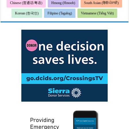
Chinese (普通话/粤语)
Hmong (Hmoob)
South Asian (हिंदी/ਪੰਜਾਬੀ)
Korean (한국인)
Filipino (Tagalog)
Vietnamese (Tiếng Việt)