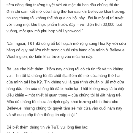
tiềm năng tăng trưởng tuyệt vời và mặc dù ban đầu chúng tôi dự
định chỉ cam kết mở cửa hàng thứ hai sau khi Bellevue khai trương,
nhưng chúng tôi không thể bỏ qua cơ hội này. Đó là một vị trí tuyệt
vời trong một khu thực phẩm trước đây – với diện tích 30,000 foot
vuông, một quy mô phù hợp với Lynnwood.”
Năm ngoái, T&T đã công bố kế hoạch mở rộng sang Hoa Kỳ với cửa
hàng có quy mô lớn nhất trong chuỗi cửa hàng của mình ở Bellevue,
Washington, dự kiến khai trương vào mùa hè này.
Bà Lee cho biết thêm: “Hôm nay chúng tôi có cả tin tốt và tin không
vui. Tin tốt là chúng tôi đã chốt địa điểm để mở cửa hàng thứ hai
của mình tại Hoa Kỳ. Tin không vui là quá trình chuẩn bị để mở cửa
hàng đầu tiên của chúng tôi đã bị hoãn lại. Thật không may là tủ điện
điều khiển – một thiết bị quan trọng – của chúng tôi bị đặt hàng trễ.
Mặc dù chúng tôi chưa ấn định ngày khai trương chính thức cho
Bellevue, nhưng chúng tôi quyết tâm sẽ mở cửa vào cuối năm nay
và sẽ cung cấp thêm thông tin cập nhật.”
Để biết thêm thông tin về T&T, vui lòng liên lạc: