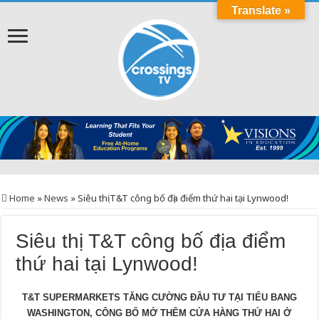
Translate »
Home
»
News
»
Siêu thị T&T công bố địa điểm thứ hai tại Lynwood!
Siêu thị T&T công bố địa điểm
thứ hai tại Lynwood!
T&T SUPERMARKETS T
ĂNG C
ƯỜNG
ĐẦU T
Ư T
ẠI TI
ỂU BANG
WASHINGTON, C
ÔNG B
Ố M
Ở TH
ÊM C
ỬA H
ÀNG TH
Ứ HAI
Ở