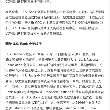
COVID-19 紓困來支援亞洲社區。
在舊金山，U.S. Bank 全美銀行與唐人街社區發展中心合作，該機構透
過推動改善舊金山居民生活品質的活動，致力於建立健康、活躍且具包
容性的社區。唐人街 CDC 也主導與經濟活力和戶外空間維護相關的計
劃。U.S. Bank 全美銀行贊助唐人街社區發展中心，為該社區提供
COVID-19 紓困支援及可負擔的住房資源。
關於
U.S. Bank
全美銀行
U.S. Bancorp 截至 2020 年 12 月 31 日擁有近 70,000 名員工與
$5,540 億美元的資產，是美國第五大商業銀行 U.S. Bank National
Association 之母公司。銀行總部位於明尼阿波里斯，其關係團隊、分
行和ATM網絡結合數位工具，讓客戶隨時隨地依自己喜歡的方式辦理
銀行業務。U.S. Bank 全美銀行是眾所信賴且認真負責的金融業務合作
夥伴，致力於服務美國境內及全球各地在零售、商業、財富管理、支
付、商務、企業及投資服務等領域的數百萬位客戶。這份承諾讓 U.S.
Bank 全美銀行連續數年被 Ethisphere Institute 評爲全球最具商業道德
企業之一，而 U.S. Bank 全美銀行在應對氣候變遷的行動方面，更獲
得國際碳揭露計畫 (CDP) 評選「A」最高評等，名列全球企業前 5%。
造訪 usbank.com（英語版）以瞭解更多。Member FDIC。Equal