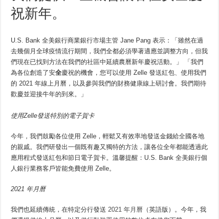
祝新年。
U.S. Bank 全美銀行商業銀行市場主管 Jane Pang 表示：「雖然在過
去幾個月全球疫情流行期間，我們全都必須學著適應並調整方向，但我
們現在已找到方法在我們的社區中延續農曆新年慶祝活動。」 「我們
為各位創造了安
全
慶祝的機會，您可以使用 Zelle 發送紅包、使用我們
的 2021 年線上月曆，以及參與我們的財務健
康
線上研討會。我們期待
歡慶並迎接牛年的到來。」
使用Zelle發送特別的電子賀卡
今年，我們鼓勵各位使用 Zelle，輕鬆又有效率地發送金錢給
全
國各地
的親戚。我們研發出一個既有趣又獨特的方法，讓各位全年都能透過此
應用程式發送紅包和節日電子賀卡。溫馨提醒：U.S. Bank 全美銀行個
人銀行業務客戶皆能免費使用 Zelle。
2021
年月曆
我們也延續傳統，在特定分行發送
2021 年月曆
（英語版）。今年，我