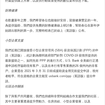
們還提供線上月曆，以及供行動裝置使用的數位桌布供您下載。
財務健
康
在歡慶新年之際，我們希望各位也能做好安排，迎接健康豐足的一年。
為提供協助，我們提供免費的財務健康線上研討會，幫助各位在新年伊
始踏出順利的第一步。完整時程表已於
線上
（英語版）公布。
小型企業支援
我們近期已開放接受
小型企業管理局 (SBA) 薪資保護計劃 (PPP) 的申
請
（英語版），此計劃為聯邦政府部門針對 COVID-19 疫情所提供的
最新援助之一。如同先前 PPP 的進行方式，U.S. Bank 全美銀行正透
過申請程序協助現有客戶，以及在本行有零售業務的26 個州內的非客
戶。企業需在 2021 年 3 月 31 日前或援助資金用完前提交申請，視何
者較早。符合資格的企業主能至
usbank.com/ppp
（英語版）提出申
請。
社區合作關係
除了與客戶共同慶祝，我們也持續和非營利組織合作支援我們的社區，
其中主要著重透過提升勞動力、住房供給、小型企業發展，以及