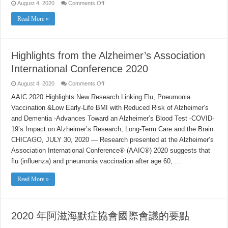
on
August 4, 2020
Comments Off
California
Census
Read More »
中
文
Chinese
–
Everyone
Highlights from the Alzheimer’s Association
Counts
International Conference 2020
on
August 4, 2020
Comments Off
Highlights
from
AAIC 2020 Highlights New Research Linking Flu, Pneumonia
the
Vaccination &Low Early-Life BMI with Reduced Risk of Alzheimer’s
Alzheimer’s
Association
and Dementia -Advances Toward an Alzheimer’s Blood Test -COVID-
International
Conference
19’s Impact on Alzheimer’s Research, Long-Term Care and the Brain
2020
CHICAGO, JULY 30, 2020 — Research presented at the Alzheimer’s
Association International Conference® (AAIC®) 2020 suggests that
flu (influenza) and pneumonia vaccination after age 60, …
Read More »
2020 年阿滋海默症協會國際會議的要點