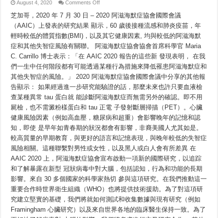
on
August 4, 2020
Comments Off
2020
年
芝加哥，2020 年 7 月 30 日 – 2020 阿滋海默症協會國際會議
阿
（AAIC）上發表的研究結果 顯示，60 歲後接種流感和肺炎疫苗，年
滋
輕時較低的體質指數(BMI)，以及其它健康因素, 均與較低的阿滋海默
海
默
症和其他失智症風險有關聯。 阿滋海默症協會協會首席科學官 Maria
症
C. Carrillo 博士表示：「在 AAIC 2020 報告的這些新 發現表明， 在我
協
會
們一生中任何階段都有可能透過某種行為措施來降低罹患阿滋海默症和
國
其他失智症的風險。」 2020 阿滋海默症協會國際會議中分享的其他報
際
告顯示： 如果經過進一步研究能驗證的話，那麼未來也許只要血液檢
會
議
查某種異常 tau 蛋白就 能診斷阿滋海默症而無需另外的確認。即不用
的
屍檢，也不需澱粉樣蛋白和 tau 正電 子發射斷層掃描（PET）。心臟
要
點
健康風險因素（例如高血壓，糖尿病和超重）會影響晚年的記憶和認
知，即使 是早年如青春期的狀況都會有影響，非裔美國人尤其如是。
較高質量的早期教育，與更好的語言和記憶表現，與晚年較低的失智症
風險相關。這種聯繫對男性或女性，以及黑人或白人會有所差異 在
AAIC 2020 上，阿滋海默症協會宣布啟動一項新的國際研究，以追踪
和了解暴露在新型 冠狀病毒中對大腦，包括認知，行為和功能的長期
影響。來自 30 多個國家的科學家熱切 參與這項研究。在我們推動這一
重要合作時世界衛生組織（WHO）也將提供技術援助。為了對這項研
究建立堅實的基礎，我們將就如何測試和收集數據與現有研究（例如
Framingham 心臟研究）以及來自世界各地的臨床醫生保持一致。為了