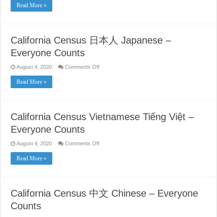
Census
Read More »
Tagalog
–
Everyone
Counts
California Census 日本人 Japanese –
Everyone Counts
on
August 4, 2020
Comments Off
California
Census
Read More »
日
本
人
Japanese
–
California Census Vietnamese Tiếng Việt –
Everyone
Counts
Everyone Counts
on
August 4, 2020
Comments Off
California
Census
Read More »
Vietnamese
Tiếng
Việt
–
Everyone
Counts
California Census 中文 Chinese – Everyone
Counts