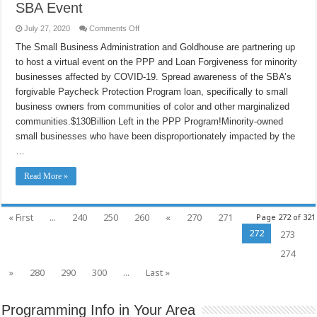
SBA Event
on
July 27, 2020
Comments Off
Paycheck
Protection
The Small Business Administration and Goldhouse are partnering up
Program
to host a virtual event on the PPP and Loan Forgiveness for minority
Town
Hall
businesses affected by COVID-19. Spread awareness of the SBA’s
on
Forgiveness
forgivable Paycheck Protection Program loan, specifically to small
–
Goldhouse
business owners from communities of color and other marginalized
Collective
communities.$130Billion Left in the PPP Program!Minority-owned
&
U.S.
small businesses who have been disproportionately impacted by the
SBA
Event
…
Read More »
« First
...
240
250
260
«
270
271
Page 272 of 321
272
273
274
»
280
290
300
...
Last »
Programming Info in Your Area