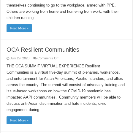
FRONT
themselves continuing to go to the workplace, armed with PPE.
LINES:
GOING
Others are working from home and home-ing from work, with their
BACK
children running …
TO
WORK
Read More »
OCA Resilient Communities
on
July 29, 2020
Comments Off
OCA
Resilient
THE OCA SUMMIT VIRTUAL EXPERIENCE Resilient
Communities
Communities is a virtual five-day summit of plenaries, workshops,
and entertainment for Asian Americans, Pacific Islanders, and allies
across the country. The summit will consist of advocacy training and
issue-based workshops on how the COVID-19 pandemic has
impacted AAPI communities. Community members will be able to
discuss anti-Asian discrimination and hate incidents, civic
engagement during …
Read More »