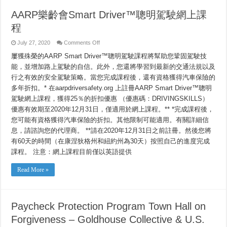
AARP樂齡會Smart Driver™聰明駕駛網上課
程
on
July 27, 2020
Comments Off
AARP
樂
屢獲殊榮的AARP Smart Driver™聰明駕駛課程將幫助您鞏固駕駛技
齡
能，並增加路上駕駛的自信。此外，您還將學習到最新的交通法規以及
會
行之有效的安全駕駛策略。當您完成課程後，還有資格獲得汽車保險的
Smart
Driver™
多年折扣。* 在aarpdriversafety.org 上註冊AARP Smart Driver™聰明
聰
明
駕駛網上課程，獲得25％的折扣優惠 （優惠碼：DRIVINGSKILLS）
駕
優惠有效期至2020年12月31日，僅適用於網上課程。** *完成課程後，
駛
您可能有資格獲得汽車保險的折扣。其他限制可能適用。有關詳細信
網
上
息，請諮詢您的代理商。 **請在2020年12月31日之前註冊。然後您將
課
有60天的時間（在康涅狄格州和紐約州為30天）按照自己的進度完成
程
課程。 注意：網上課程目前僅以英語提供
Read More »
Paycheck Protection Program Town Hall on
Forgiveness – Goldhouse Collective & U.S.