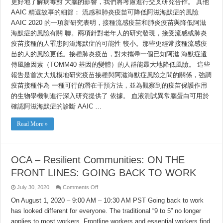
更好地了解病毒對 大腦的影響，我們將考慮進行交叉研究合作。 其他
AAIC 精選故事的細節： 流感和肺炎疫苗可降低阿滋海默症的風險
AAIC 2020 的一項新研究表明，接種流感疫苗和肺炎疫苗與降低阿滋
海默症的風險有關 聯。兩項針對老年人的研究發現，接受流感或肺炎
疫苗接種的人罹患阿滋海默症的可能性 較小。那些更經常接種流感疫
苗的人的風險更低。接種肺炎疫苗，對未攜帶一個已知阿滋 海默症遺
傳風險因素（TOMM40 基因的變體）的人群能最大地降低風險。 這些
報告是首次大規模地研究疫苗接種與阿滋海默症風險之間的關係，強調
疫苗接種作為 一種可行的潛在干預方法，並為觀察到的疫苗保護作用
的生物學機制進行深入研究提供了 依據。 血液測試異常腦蛋白可用於
確認阿滋海默症的診斷 AAIC …
Read More »
OCA – Resilient Communities: ON THE
FRONT LINES: GOING BACK TO WORK
on
July 30, 2020
Comments Off
OCA
–
On August 1, 2020 – 9:00 AM – 10:30 AM PST Going back to work
Resilient
has looked different for everyone. The traditional “9 to 5” no longer
Communities:
ON
applies to most workers. Frontline workers and essential workers find
THE