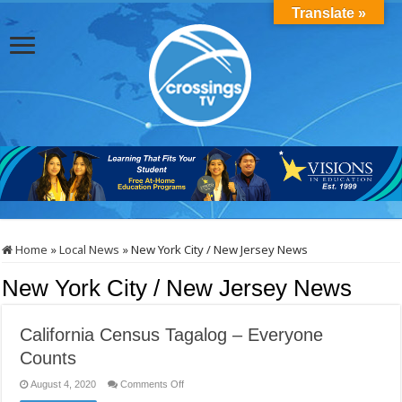
Translate »
Home
»
Local News
»
New York City / New Jersey News
New York City / New Jersey News
California Census Tagalog – Everyone
Counts
on
August 4, 2020
Comments Off
California