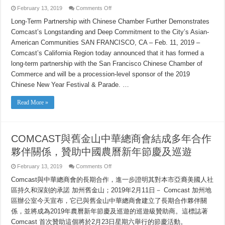
on
February 13, 2019
Comments Off
COMCAST
FORMS
Long-Term Partnership with Chinese Chamber Further Demonstrates
MULTI-
Comcast’s Longstanding and Deep Commitment to the City’s Asian-
YEAR
PARTNERSHIP
American Communities SAN FRANCISCO, CA – Feb. 11, 2019 –
WITH
SAN
Comcast’s California Region today announced that it has formed a
FRANCISCO’S
CHINESE
long-term partnership with the San Francisco Chinese Chamber of
CHAMBER
Commerce and will be a procession-level sponsor of the 2019
OF
COMMERCE
Chinese New Year Festival & Parade. …
TO
SPONSOR
CHINESE
Read More »
NEW
YEAR
FESTIVAL
&
PARADE
COMCAST與舊金山中華總商會結成多年合作
夥伴關係，贊助中國農曆新年節慶及巡遊
on
February 13, 2019
Comments Off
COMCAST
與
Comcast與中華總商會的長期合作，進一步證明其對本市亞裔美國人社
舊
區持久和深刻的承諾 加州舊金山；2019年2月11日－ Comcast 加州地
金
區辦公室今天宣布，它已與舊金山中華總商會建立了長期合作夥伴關
山
中
係，並將成為2019年農曆新年節慶及巡遊的巡遊級贊助商。這標誌著
華
Comcast 首次贊助這個將於2月23日星期六舉行的節慶活動。
總