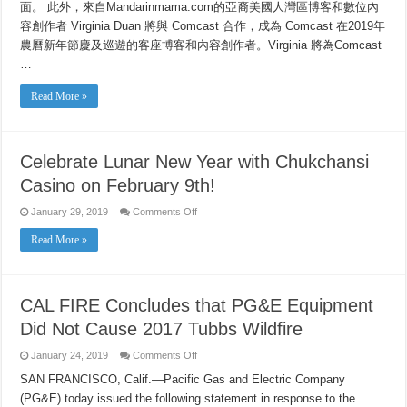
面。 此外，來自Mandarinmama.com的亞裔美國人灣區博客和數位內
容創作者 Virginia Duan 將與 Comcast 合作，成為 Comcast 在2019年
農曆新年節慶及巡遊的客座博客和內容創作者。Virginia 將為Comcast
…
Read More »
Celebrate Lunar New Year with Chukchansi
Casino on February 9th!
on
January 29, 2019
Comments Off
Celebrate
Lunar
Read More »
New
Year
with
Chukchansi
Casino
on
CAL FIRE Concludes that PG&E Equipment
February
9th!
Did Not Cause 2017 Tubbs Wildfire
on
January 24, 2019
Comments Off
CAL
FIRE
SAN FRANCISCO, Calif.—Pacific Gas and Electric Company
Concludes
(PG&E) today issued the following statement in response to the
that