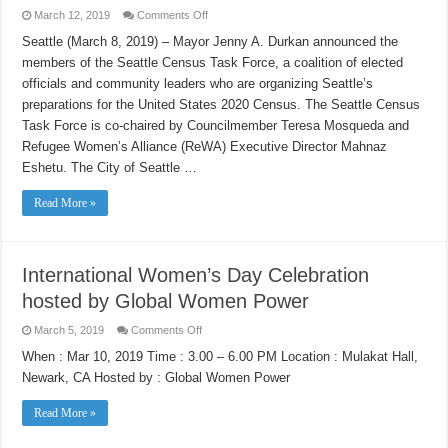
on
March 12, 2019
Comments Off
Mayor
Jenny
Seattle (March 8, 2019) – Mayor Jenny A. Durkan announced the
Durkan
members of the Seattle Census Task Force, a coalition of elected
Announces
Community
officials and community leaders who are organizing Seattle’s
Leaders
and
preparations for the United States 2020 Census. The Seattle Census
Elected
Officials
Task Force is co-chaired by Councilmember Teresa Mosqueda and
Organizing
Refugee Women’s Alliance (ReWA) Executive Director Mahnaz
Seattle’s
Preparations
Eshetu. The City of Seattle …
for
the
2020
Read More »
Census
as
Members
of
the
Seattle
International Women’s Day Celebration
Census
Task
hosted by Global Women Power
Force
on
March 5, 2019
Comments Off
International
Women’s
When : Mar 10, 2019 Time : 3.00 – 6.00 PM Location : Mulakat Hall,
Day
Newark, CA Hosted by : Global Women Power
Celebration
hosted
by
Read More »
Global
Women
Power