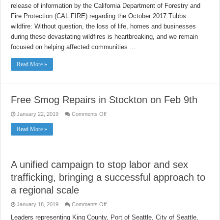
PG&E
release of information by the California Department of Forestry and
Equipment
Did
Fire Protection (CAL FIRE) regarding the October 2017 Tubbs
Not
Cause
wildfire: Without question, the loss of life, homes and businesses
2017
during these devastating wildfires is heartbreaking, and we remain
Tubbs
Wildfire
focused on helping affected communities …
Read More »
Free Smog Repairs in Stockton on Feb 9th
on
January 22, 2019
Comments Off
Free
Smog
Read More »
Repairs
in
Stockton
on
Feb
9th
A unified campaign to stop labor and sex
trafficking, bringing a successful approach to
a regional scale
on
January 18, 2019
Comments Off
A
unified
Leaders representing King County, Port of Seattle, City of Seattle,