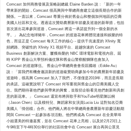
商
Comcast 加州商務發展及策略副總裁 Elaine Barden 說：「新的一年
會
帶來新的開始，Comcast 很高興與中華總商會建立這個長期合作的新
結
關係。一直以來，Comcast 尊重分佈於舊金山和整個加州地區的亞裔
成
多
美國人社區和文化。透過這次贊助農曆新年節慶及巡遊的新舉措，包括
年
首次派出花車參與巡遊，Comcast 將這一承諾提升到一個全新的水
合
作
平。」 為紀念地球豬年，Comcast 的巡遊花車將體現連接和娛樂的特
夥
色，而這正是 Comcast 每天工作的核心－提供千兆速度的 Xfinity 寬
伴
頻網路、突破性的 Xfinity X1 視頻平台、超越快速的 Comcast
關
係，
Business 創新解決方案、屢獲殊榮的 NBC 環球電影和電視內容。屆
贊
時 KIPP 舊金山大學預科儀仗隊和舊金山警察醒獅隊也會加入
助
中
Comcast 的巡遊隊伍。 舊金山中華總商會會長區國雄（Eddie Au）
國
說：「當我們有機會邀請新的巡遊級贊助商參加今年的農曆新年節慶及
農
巡遊時，很高興 Comcast 加入了我們，不僅僅是2019年，而且是長期
曆
新
的承諾。這確實說明了 Comcast 何等重視與舊金山的亞裔美國人交
年
往。我們期待著他們參與帶來的興奮，並殷切企盼看見他們創新和具創
節
慶
意的新花車。」 Comcast 還宣布將與歌手和YouTube明星陳以桐
及
（Jason Chen）以及模特兒、舞蹈家和女演員Lucia Liu 這對知名亞裔
巡
美國人「情侶檔」合作。他們兩人將在中華總商會農曆新年節慶活動期
遊
間與 Comcast 一起參加各項活動。他們將成為 Comcast 在全美華埠
小姐選美的特邀嘉賓，並在 Comcast 花車上亮相，以及於2月23日上
午9時至下午4時30分舉行的社區街會中在 Comcast 展台再與公眾見