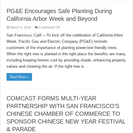
PG&E Encourages Safe Planting During
California Arbor Week and Beyond
on
March 5, 2019
Comments Off
PG&E
Encourages
San Francisco, Calif.—To kick off the celebration of California Arbor
Safe
Week, Pacific Gas and Electric Company (PG&E) reminds
Planting
During
customers of the importance of planting power-line friendly trees.
California
Arbor
When the right tree is planted in the right place the benefits are many,
Week
and
including keeping homes cool by providing shade, enhancing property
Beyond
values and cleaning the air. If the right tree is …
Read More »
COMCAST FORMS MULTI-YEAR
PARTNERSHIP WITH SAN FRANCISCO’S
CHINESE CHAMBER OF COMMERCE TO
SPONSOR CHINESE NEW YEAR FESTIVAL
& PARADE