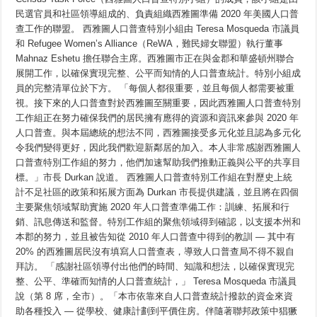
長
宣
民選官員和社區領導組成的、負責組織西雅圖準備 2020 年美國人口普
佈
查工作的聯盟。 西雅圖人口普查特別小組由 Teresa Mosqueda 市議員
組
和 Refugee Women’s Alliance（ReWA，難民婦女聯盟）執行董事
織
西
Mahnaz Eshetu 擔任聯合主席。西雅圖市正在與金郡和華盛頓州聯合
雅
展開工作，以確保實現完整、公平而知情的人口普查統計。特別小組成
圖
2020
員的完整清單位於下方。 「每個人都很重要，並且每個人都需要被重
年
視。接下來的人口普查對於西雅圖至關重要，因此西雅圖人口普查特別
人
口
工作組正在努力確保我們的居民擁有應得的資源和資訊來參與 2020 年
普
人口普查。與本屆總統的想法不同，西雅圖接受多元化並且認為多元化
查
令我們變得更好，因此我們歡迎新鄰居的加入。本人非常感謝西雅圖人
準
備
口普查特別工作組的努力，他們加速幫助我們推動正義與公平的共享目
工
標。」市長 Durkan 說道。 西雅圖人口普查特別工作組在對歷史上統
作
的
計不足社區的政策和拓展方面為 Durkan 市長提供建議，並且將在四個
社
主要聚焦領域幫助實施 2020 年人口普查準備工作：訓練、拓展和行
區
銷、訊息傳送和監督。特別工作組的聚焦領域得到確認，以支援本州和
領
導
本郡的努力，並且被告知從 2010 年人口普查中得到的教訓 — 其中有
和
20% 的西雅圖居民沒有填寫人口普查表，導致人口普查局不得不親自
民
選
拜訪。 「感謝社區領導付出他們的時間、知識和想法，以確保實現完
官
整、公平、準確而知情的人口普查統計，」 Teresa Mosqueda 市議員
員
說（第 8 席，全市）。「本市依靠來自人口普查統計撥款的資金來資
為
Seattle
助各種投入 — 從學校、健康計劃到平價住房。伴隨著聯邦政策中猖獗
Census