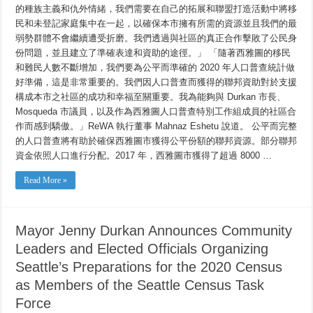
Task
的種族主義和仇外情緒，我們需要在自己的拓展和聯盟打造活動中將移
Force（西
民和未登記家庭集中在一起，以確保本市擁有所需的資源並且我們的最
雅
圖
弱勢群體不會繼續遭受折磨。我們透過與社區的真正合作擊敗了公民身
人
份問題，並且建立了準確表達和資助的途徑。」 「隨著西雅圖的移民
口
和難民人數不斷增加，我們要為公平而準確的 2020 年人口普查統計做
普
查
好準備，這是非常重要的。我們因人口普查而獲得的聯邦資助對於支援
特
構成本市之社區的成功和幸福至關重要。我為能夠與 Durkan 市長、
別
小
Mosqueda 市議員，以及作為西雅圖人口普查特別工作組成員的社區合
組）
作而感到驕傲。」ReWA 執行董事 Mahnaz Eshetu 說道。 公平而完整
的
的人口普查將有助於確保西雅圖市獲得公平份額的聯邦資源。部分聯邦
成
員
資金依照人口進行分配。2017 年，西雅圖市獲得了超過 8000 …
Read More »
Mayor Jenny Durkan Announces Community
Leaders and Elected Officials Organizing
Seattle’s Preparations for the 2020 Census
as Members of the Seattle Census Task
Force