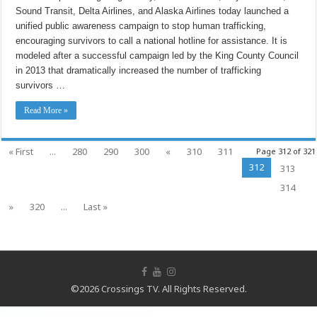
campaign
Sound Transit, Delta Airlines, and Alaska Airlines today launched a
to
stop
unified public awareness campaign to stop human trafficking,
labor
and
encouraging survivors to call a national hotline for assistance. It is
sex
trafficking,
modeled after a successful campaign led by the King County Council
bringing
in 2013 that dramatically increased the number of trafficking
a
successful
survivors …
approach
to
a
Read More »
regional
scale
« First
...
280
290
300
«
310
311
Page 312 of 321
312
313
314
»
320
...
Last »
©2026 Crossings TV. All Rights Reserved.