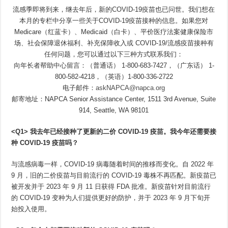
流感季即将到来，继去年后，新的COVID-19疫苗也已问世。我们想在
本月的专栏中分享一些关于COVID-19疫苗接种的信息。如果您对
Medicare（红蓝卡）、Medicaid（白卡）、平价医疗法案健康保险市
场、社会保障退休福利、补充保障收入或 COVID-19/流感疫苗接种有
任何问题，您可以通过以下三种方式联系我们：
向年长者帮助中心留言：（普通话） 1-800-683-7427，（广东话） 1-
800-582-4218，（英语）1-800-336-2722
电子邮件：
askNAPCA@napca.org
邮寄地址：NAPCA Senior Assistance Center, 1511 3rd Avenue, Suite
914, Seattle, WA 98101
<Q1>
我去年已经接种了更新的二价
COVID-19
疫苗。我今年还需要接
种
COVID-19
疫苗吗？
与流感病毒一样，COVID-19 病毒随着时间的推移而变化。自 2022 年
9 月，旧的二价疫苗与目前流行的 COVID-19 毒株不再匹配。新疫苗已
被开发并于 2023 年 9 月 11 日获得 FDA 批准。新疫苗针对目前流行
的 COVID-19 变种为人们提供更好的防护，并于 2023 年 9 月下旬开
始投入使用。