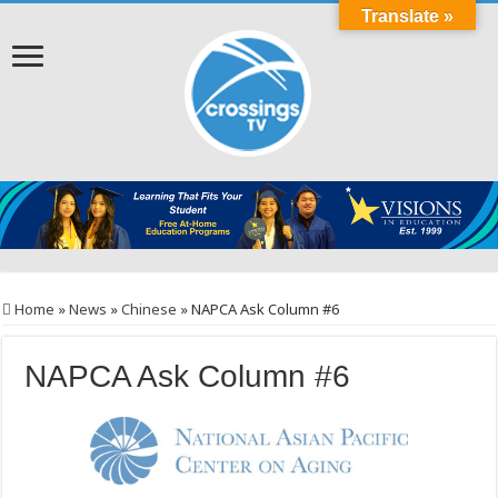
Translate »
Home
»
News
»
Chinese
»
NAPCA Ask Column #6
NAPCA Ask Column #6