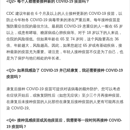
<Q2>
每个人都需要接种新的
COVID-19
疫苗吗？
CDC 建议年龄在 6 个月及以上的人士接种更新的 COVID-19 疫苗，以
防止今年秋冬 COVID-19 病毒带来的潜在严重后果。每年接种疫苗是
预防重症住院的最佳方法。最易因 COVID-19 患重症的人一般在 65 岁
以上，或患有哮喘、糖尿病或心肺疾病等。对于 18 岁以下的人来说，
住院的风险很低。但如果年龄在 65 至 74 岁间，这个风险要高出 36
倍。年龄越大，风险越高。因此，如果您超过 65 岁或有基础疾病，接
种最新的疫苗尤为重要。请注意，年轻人接种疫苗不仅是为了自己，也
是为了保护与他们相处的年长者。
<Q3>
如果我感染了
COVID-19
并已经康复，我还需要接种
COVID-19
疫苗吗？
康复后接种 COVID-19 疫苗可提供对该病毒的额外防护。您可以考虑
在症状开始后，或恢复阴性后（如您无症状）至少三个月再接种疫苗。
在康复后未接种疫苗的人比那些在康复后接种疫苗的人更有可能再次感
染 COVID-19。
<Q4>
接种流感疫苗或其他疫苗后，我需要等一段时间再接种
COVID-
19
疫苗吗？