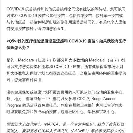
COVID-19 疫苗接种和其他疫苗接种之间没有建议的等待期。您可以同
时接种 COVID-19 疫苗和其他疫苗，包括流感疫苗。接种单一疫苗或
与其他疫苗一起接种时所出现的副作用通常是相同的。有关您个人应如
何安排疫苗接种，请咨询您的医生。
<Q5>
我的医疗保险是否涵盖流感和
COVID-19
疫苗？如果我没有医疗
保险怎么办？
是的，Medicare（红蓝卡）B 部分和大多数州的 Medicaid （白卡）都
可以支持您免费接种流感和 COVID-19 疫苗。所有健康保险市场计划
和大多数私人保险计划也都涵盖这些疫苗，当疫苗由网络内的医生提供
时，您无需自付费用。
没有健康保险或健康计划不覆盖费用的人可以从他们当地的卫生中心、
州、地方、部落或领土卫生部门以及参与 CDC 的
Bridge Access
Program
的药店获得免费疫苗。您所在州的卫生部门也可以告诉您去
哪里获取免费和低成本的疫苗，包括社区中心、学校和宗教中心。
国家亚太老龄化中心（
NAPCA
）是一个非营利组织，致力于改善亚裔
美国人、夏威夷原住民和太平洋岛民（
AANHPI
）年长者及其家人的生