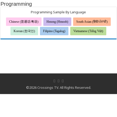
Programming
Programming Sample By Language
Chinese (普通话/粤语)
Hmong (Hmoob)
South Asian (हिंदी/ਪੰਜਾਬੀ)
Korean (한국인)
Filipino (Tagalog)
Vietnamese (Tiếng Việt)
©2026 Crossings TV. All Rights Reserved.