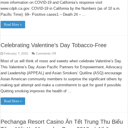
Latest
more information on COVID-19 and California’s response visit
COVID-
19
www.cdph.ca.gov. COVID-19 in California by the Numbers (as of 10 a.m.
Facts
Pacific Time): 69– Positive cases1 – Death 24 – …
Read More »
Celebrating Valentine’s Day Tobacco-Free
on
February 7, 2020
Comments Off
Celebrating
Valentine’s
Most of us will think of roses and sweets when celebrate Valentine’s Day.
Day
This Valentine’s Day, Asian Pacific Partners for Empowerment, Advocacy
Tobacco-
Free
and Leadership (APPEAL) and Asian Smokers’ Quitline (ASQ) encourage
Asian American community members to surprise the significant others by
making quit attempt and make a committemnt to quit for good if possible.
Quitting smoking improves the health of …
Read More »
Pechanga Resort Casino Ăn Tết Trung Thu Biếu