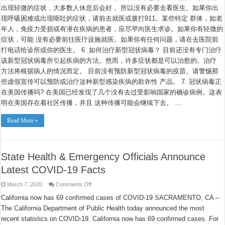
出现轻微的症状，大多数人休息后会好， 所以没有必要去看医生。如果你出
现呼吸困难或出现呕吐的症状，请前去就医或拨打911。某些特定 群体，如老
年人，免疫力受损或有潜在疾病的患者，应尽早向医生求诊。如果你有轻微的
症状，可能 没有必要前往医疗设施就医。如果你有任何问题，请在去医院前
打电话给诊所或你的医生。 6 .如何治疗新型冠状病毒？ 目前还没有专门治疗
该新型冠状病毒所引起疾病的方法。然而，许多症状都是可以治愈的。治疗
方法将根据病人的情况而定。 目前没有预防新型冠状病毒的疫苗。请警惕那
些虚假宣传可以预防或治疗这种新型感染疾病的欺诈性 产品。 7. 冠状病毒正
在美国传播吗? 在美国已经发现了几个没有去过受影响国家的确诊病例。这表
明在美国存在着社区传播，并且 这种传播可能会继续下去。 …
Read More »
State Health & Emergency Officials Announce
Latest COVID-19 Facts
on
March 7, 2020
Comments Off
State
Health
California now has 69 confirmed cases of COVID-19 SACRAMENTO, CA –
&
The California Department of Public Health today announced the most
Emergency
Officials
recent statistics on COVID-19. California now has 69 confirmed cases. For
Announce