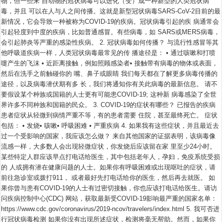
物，但一些来 自动物的冠状病毒可以进化（变）成一种新型的人类冠状病
题
毒，并且 可以在人与人之间传播。这就是新型冠状病毒SARS-CoV-2目前的最
解
答
新情况，它会导致一种被称为COVID-19的疾病。冠状病毒引起的疾 病通常会
(FAQ)
引起轻度到中度的疾病，比如普通感冒。有些病毒，如 SARS或MERS病毒，
–
新
会引起肺炎等严重的感染性疾病。 2. 冠状病毒如何传播？ 与流行性感冒等其
型
他呼吸道疾病一样，人类冠状病毒最常见的传 播途径是： • 通过咳嗽和打喷
冠
状
嚏产生的飞沫 • 近距离接触，例如照顾感染者• 接触带有病毒的物体或表面，
病
然后在洗手之前触碰你的 嘴、鼻子或眼睛 我们每天都在了解更多病毒传播的
毒
途径，以及病毒潜伏期有多 长，我们将通知你有关此病毒的最新信息。 请不
(COVID-
19)
要假设某个种族或国籍的人士更有可能患COVID-19; 这种新 病毒感染了全世
界许多不同种族和国籍的民众。 3. COVID-19的症状有哪些？ 已报告的疾病
患者症状从轻微到病情严重不等，有的患者需要 住院，甚至最终死亡。 症状
包括： • 发烧• 咳嗽• 呼吸困难 • 严重疾病 4. 如果我有这些症状，并且最近去
过一个受影响的国家，我应该怎么做？ 来自其他国家的证据表明，该病毒像
流感一样，大多数人会出现轻微症状，你发烧后应该留在家 里至少24小时。
某些特定人群应该早点打电话给医生，其中包括老年人，孕妇，免疫系统受损
的 人或拥有潜在健康问题的人士。如果你有呼吸困难或出现呕吐的症状，请
前往急诊室或拨打911， 或者最好先打电话给你的医生，然后再去就医。 如
果你曾与患有COVID-19的人士有过密切接触，你也应该打电话给医生。请访
问疾病控制中心(CDC) 网站，获取最新受COVID-19影响最严重的国家名单：
https://www.cdc.gov/coronavirus/2019-ncov/travelers/index.html 5. 我可否进
行冠状病毒检测 如果你没有出现所述症状，检测将毫无帮助。然而，如果你