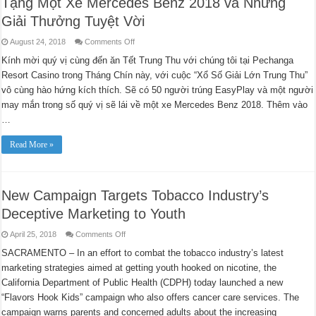
Tặng Một Xe Mercedes Benz 2018 và Những
Giải Thưởng Tuyệt Vời
on
August 24, 2018
Comments Off
Pechanga
Resort
Kính mời quý vị cùng đến ăn Tết Trung Thu với chúng tôi tại Pechanga
Casino
Resort Casino trong Tháng Chín này, với cuộc “Xổ Số Giải Lớn Trung Thu”
Ăn
Tết
vô cùng hào hứng kích thích. Sẽ có 50 người trúng EasyPlay và một người
Trung
Thu
may mắn trong số quý vị sẽ lái về một xe Mercedes Benz 2018. Thêm vào
Biếu
Tặng
…
Một
Xe
Mercedes
Read More »
Benz
2018
và
Những
Giải
New Campaign Targets Tobacco Industry’s
Thưởng
Tuyệt
Deceptive Marketing to Youth
Vời
on
April 25, 2018
Comments Off
New
Campaign
SACRAMENTO – In an effort to combat the tobacco industry’s latest
Targets
marketing strategies aimed at getting youth hooked on nicotine, the
Tobacco
Industry’s
California Department of Public Health (CDPH) today launched a new
Deceptive
Marketing
“Flavors Hook Kids” campaign who also offers cancer care services. The
to
Youth
campaign warns parents and concerned adults about the increasing