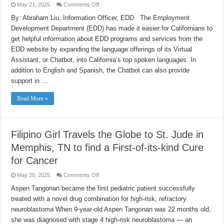
on
May 21, 2025
Comments Off
EDD’s
“Virtual
By: Abraham Liu, Information Officer, EDD The Employment
Assistant”
Development Department (EDD) has made it easier for Californians to
(Chatbot)
Now
get helpful information about EDD programs and services from the
Available
in
EDD website by expanding the language offerings of its Virtual
Eight
Languages
Assistant, or Chatbot, into California’s top spoken languages. In
addition to English and Spanish, the Chatbot can also provide
support in …
Read More »
Filipino Girl Travels the Globe to St. Jude in
Memphis, TN to find a First-of-its-kind Cure
for Cancer
on
May 20, 2025
Comments Off
Filipino
Girl
Aspen Tangonan became the first pediatric patient successfully
Travels
treated with a novel drug combination for high-risk, refractory
the
Globe
neuroblastoma When 9-year-old Aspen Tangonan was 22 months old,
to
St.
she was diagnosed with stage 4 high-risk neuroblastoma — an
Jude