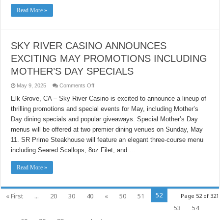
物
Read More »
SKY RIVER CASINO ANNOUNCES
EXCITING MAY PROMOTIONS INCLUDING
MOTHER’S DAY SPECIALS
on
May 9, 2025
Comments Off
SKY
RIVER
Elk Grove, CA – Sky River Casino is excited to announce a lineup of
CASINO
thrilling promotions and special events for May, including Mother’s
ANNOUNCES
EXCITING
Day dining specials and popular giveaways. Special Mother’s Day
MAY
PROMOTIONS
menus will be offered at two premier dining venues on Sunday, May
INCLUDING
MOTHER’S
11. SR Prime Steakhouse will feature an elegant three-course menu
DAY
including Seared Scallops, 8oz Filet, and …
SPECIALS
Read More »
52
« First
...
20
30
40
«
50
51
Page 52 of 321
53
54