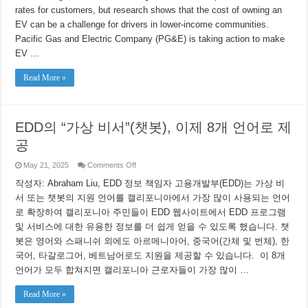
Climate
rates for customers, but research shows that the cost of owning an
Goals
and
EV can be a challenge for drivers in lower-income communities.
Can
Pacific Gas and Electric Company (PG&E) is taking action to make
Help
Lower
EV …
Electric
Prices
Read More »
EDD의 “가상 비서”(챗봇), 이제 8개 언어로 제
공
on
May 21, 2025
Comments Off
EDD
의
작성자: Abraham Liu, EDD 정보 책임자 고용개발부(EDD)는 가상 비
“가
서 또는 챗봇의 지원 언어를 캘리포니아에서 가장 많이 사용되는 언어
상
로 확장하여 캘리포니아 주민들이 EDD 웹사이트에서 EDD 프로그램
비
서”(챗
및 서비스에 대한 유용한 정보를 더 쉽게 얻을 수 있도록 했습니다. 챗
봇),
봇은 영어와 스패니쉬 외에도 아르메니아어, 중국어(간체 및 번체), 한
이
제
국어, 타갈로그어, 베트남어로도 지원을 제공할 수 있습니다. 이 8개
8
언어가 모두 합쳐지면 캘리포니아 근로자들이 가장 많이 …
개
언
어
Read More »
로