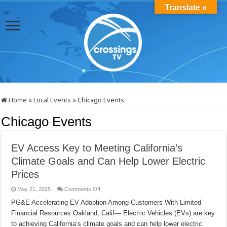
Translate »
Home
»
Local Events
»
Chicago Events
Chicago Events
EV Access Key to Meeting California’s
Climate Goals and Can Help Lower Electric
Prices
on
May 21, 2025
Comments Off
EV
Access
PG&E Accelerating EV Adoption Among Customers With Limited
Key
Financial Resources Oakland, Calif— Electric Vehicles (EVs) are key
to
Meeting
to achieving California’s climate goals and can help lower electric
California’s