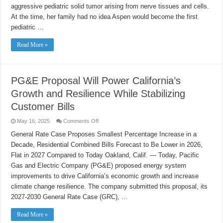
in
aggressive pediatric solid tumor arising from nerve tissues and cells.
Memphis,
At the time, her family had no idea Aspen would become the first
TN
to
pediatric …
find
a
First-
Read More »
of-
its-
kind
Cure
for
Cancer
PG&E Proposal Will Power California’s
Growth and Resilience While Stabilizing
Customer Bills
on
May 16, 2025
Comments Off
PG&E
Proposal
General Rate Case Proposes Smallest Percentage Increase in a
Will
Decade, Residential Combined Bills Forecast to Be Lower in 2026,
Power
California’s
Flat in 2027 Compared to Today Oakland, Calif. — Today, Pacific
Growth
and
Gas and Electric Company (PG&E) proposed energy system
Resilience
While
improvements to drive California’s economic growth and increase
Stabilizing
climate change resilience. The company submitted this proposal, its
Customer
Bills
2027-2030 General Rate Case (GRC), …
Read More »