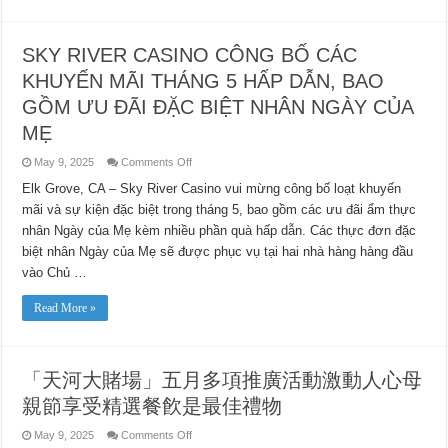
SKY RIVER CASINO CÔNG BỐ CÁC
KHUYẾN MÃI THÁNG 5 HẤP DẪN, BAO
GỒM ƯU ĐÃI ĐẶC BIỆT NHÂN NGÀY CỦA
MẸ
on
May 9, 2025
Comments Off
SKY
RIVER
Elk Grove, CA – Sky River Casino vui mừng công bố loạt khuyến
CASINO
mãi và sự kiện đặc biệt trong tháng 5, bao gồm các ưu đãi ẩm thực
CÔNG
BỐ
nhân Ngày của Mẹ kèm nhiều phần quà hấp dẫn. Các thực đơn đặc
CÁC
KHUYẾN
biệt nhân Ngày của Mẹ sẽ được phục vụ tại hai nhà hàng hàng đầu
MÃI
THÁNG
vào Chủ …
5
HẤP
DẪN,
Read More »
BAO
GỒM
ƯU
ĐÃI
ĐẶC
「天河大賭場」五月多項推廣活動激動人心母
BIỆT
NHÂN
親節享受精選餐飮是最佳禮物
NGÀY
CỦA
MẸ
on
May 9, 2025
Comments Off
「天