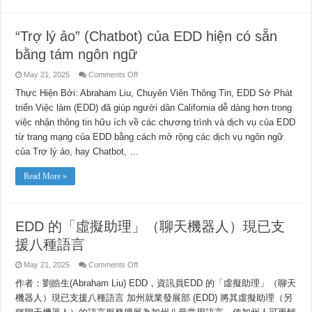
제
공
“Trợ lý ảo” (Chatbot) của EDD hiện có sẵn
bằng tám ngôn ngữ
on
May 21, 2025
Comments Off
“Trợ
lý
Thực Hiện Bởi: Abraham Liu, Chuyên Viên Thông Tin, EDD Sở Phát
ảo”
triển Việc làm (EDD) đã giúp người dân California dễ dàng hơn trong
(Chatbot)
của
việc nhận thông tin hữu ích về các chương trình và dịch vụ của EDD
EDD
hiện
từ trang mạng của EDD bằng cách mở rộng các dịch vụ ngôn ngữ
có
sẵn
của Trợ lý ảo, hay Chatbot, …
bằng
tám
ngôn
Read More »
ngữ
EDD 的「虛擬助理」（聊天機器人）現已支
援八種語言
on
May 21, 2025
Comments Off
EDD
的
作者：劉皓生(Abraham Liu) EDD，資訊員EDD 的「虛擬助理」（聊天
「虛
機器人）現已支援八種語言 加州就業發展部 (EDD) 將其虛擬助理（另
擬