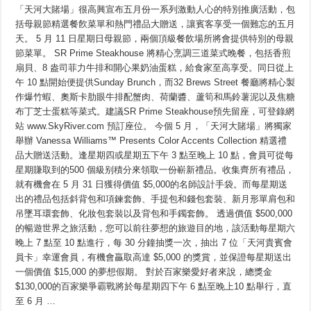
「天河大賭場」很高興宣布五月份一系列激動人心的特別推廣活動，包
河
大
括母親節精選餐飮菜單和熱門禮品大贈送，讓賓客享受一個難忘的五月
賭
天。 5 月 11 日星期日母親節，兩個頂級餐飲場所將會提供特別的母親
場」
五
節菜單。 SR Prime Steakhouse 將精心烹調三道菜式晚餐，包括香煎
月
扇貝、8 盎司菲力牛排和開心果奶油蛋糕，給食家至高享受。同日從上
多
午 10 點開始便提供Sunday Brunch，而32 Brews Street 餐廳將精心製
項
推
作爆竹蝦、奧斯卡肋眼牛排配蟹肉、荷蘭醬、蘆筍和馬鈴薯泥以及焦糖
廣
布丁芝士蛋糕等菜式。建議SR Prime Steakhouse預先留座，可登錄網
活
動
站 www.SkyRiver.com 預訂座位。 今個 5 月，「天河大賭場」將獨家
激
舉辦 Vanessa Williams™ Presents Color Accents Collection 精選禮
動
品大贈送活動。逢星期四或星期五下午 3 點至晚上 10 點，會員可從每
人
心
星期賺取到的500 個級别積分來領取一份嶄新禮品。收集齊所有禮品，
母
就有機會在 5 月 31 日獲得價值 $5,000的名師設計手袋。而每星期送
親
節
出的禮品包括斜背包和項鍊套飾、手提包和錢包套裝、新月形單肩包和
享
吊墜耳環套飾、化妝包套裝以及背包和手鐲套飾。 透過價值 $500,000
受
的暢遊世界之旅活動，您可以前往夢想的旅遊目的地，該活動每星期六
精
選
晚上 7 點至 10 點進行，每 30 分鐘抽獎一次，抽出 7 位「天河貴賓會
餐
員卡」幸運會員，有機會贏取高達 $5,000 的獎賞，並保證每星期送出
飮
是
一個價值 $15,000 的夢想假期。 對於百家樂愛好者來說，總獎金
最
$130,000的百家樂爭霸戰將於每星期四下午 6 點至晚上10 點舉行，直
佳
至 6 月 …
禮