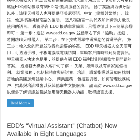
稱聊天機器人）的語言服務擴展為加州八最常用語言，使加州人可更輕
助
理」
鬆從EDD網站獲取有關EDD計劃與服務的資訊。 除了英語與西班牙語
（聊
以外，該聊天機器人也可提供亞美尼亞語、中文（簡體與繁體）、韓
天
機
語、他加祿語與越南語的援助。 這八種語言一共代表加州勞動力最長
器
使用的語言。 獲得語言 EDD 援助非常簡單，只需遵循以下三簡單步驟
人）
即可： 第一步：造訪 www.edd.ca.gov 並點擊右下角「協助」按鈕，
現
已
將開啟聊天機器人。 第二步：在下拉式選單中選擇您的首選語言。 第
支
三步：輸入您的問題並取得您需要的答案。 EDD 聊天機器人全天候可
援
八
用，可透過手機、平板電腦或電腦訪問，幫助客戶隨時找到所需資訊。
種
聊天機器人快速也易用，並提供有關 EDD 福利計劃與服務常見問題的
語
答案。 透過聊天機器人客戶可了解： 失業、殘障以及有薪家庭假福
言
利。 就業服務，包括招聘會與研討會、培訓、職業指導以及如何找到
當地的美國加州就業中心。 商業服務，包括薪資稅、如何管理稅務帳
戶、招募與培訓機會以及其他雇主支援服務。 請造訪 www.edd.ca.gov
以便多了解資訊並嘗試使用聊天機器人功能，取得語言支援。
Read More »
EDD’s “Virtual Assistant” (Chatbot) Now
Available in Eight Languages