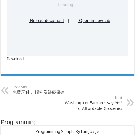
Loading...
Reload document
|
Open in new tab
Download
Previous
免費牙科， 眼科及醫療保健
Next
Washington Farmers say Yes!
To Affordable Groceries
Programming
Programming Sample By Language