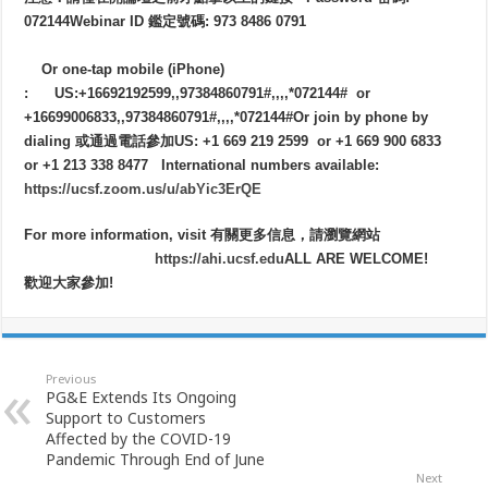
072144Webinar ID 鑑定號碼: 973 8486 0791
Or one-tap mobile (iPhone)
: US:+16692192599,,97384860791#,,,,*072144# or
+16699006833,,97384860791#,,,,*072144#Or join by phone by
dialing 或通過電話參加US: +1 669 219 2599 or +1 669 900 6833
or +1 213 338 8477 International numbers available:
https://ucsf.zoom.us/u/abYic3ErQE
For more information, visit 有關更多信息，請瀏覽網站
https://ahi.ucsf.edu
ALL ARE WELCOME!
歡迎大家參加!
Previous
PG&E Extends Its Ongoing
Support to Customers
Affected by the COVID-19
Pandemic Through End of June
Next