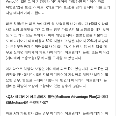
Period)이 열리고 이 기간동안 메디케어에 가입하면 메디케어 파트
A(병원/입원 보장)와 파트 B(의료/외래 보장)를 갖게 됩니다. 이를 오리
지널 메디케어라고 합니다.
파트 B 및/또는 파트 A에 대한 월 보험료를 내야 합니다 (40점 이상의
사회보장 크레딧을 가지고 있는 경우 파트 A의 월 보험료를 내지 않아
도 되고 거의 모든 수혜자가 이에 해당됩니다). 월보험료를 지불하고
도 메디케어가 의료비용의 80% 지불하고 남은 나머지 20%에 해당하
는 본인부담금과 디덕터블을 내야 합니다. 이러한 비용 상의 갭을 메
우고 싶다면 메디케어 파트 C(메디케어 어드밴티지 플랜) 또는 메디갭
(메디케어 보충보험) 중 하나를 구매할 수 있습니다.
마지막으로 처방약 보장인 메디케어 파트 D가 있습니다. 파트 D는 처
방약을 커버합니다. 오리지널 메디케어에 가입하고 처방약 보장이 필
요한 경우, 별도로 구매해야 합니다. 반면에 메디케어 어드밴티지 플
랜에는 처방약 보장이 포함되어 있는 경우가 많습니다.
<Q2>
메디케어 어드밴티지 플랜
(Medicare Advantage Plan)
과 메디
갭
(Medigap)
은 무엇인가요
?
파트 A와 파트 B가 있는 경우 메디케어 어드밴티지 플랜(메디케어 파