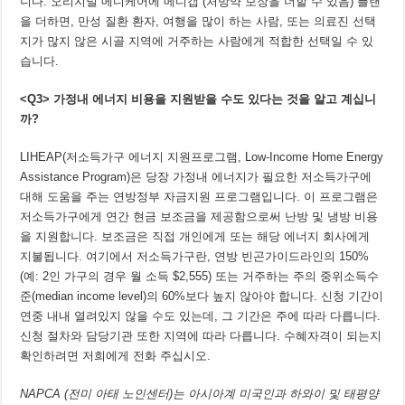
니다. 오리지널 메디케어에 메디갭 (처방약 보장을 더할 수 있음) 플랜
을 더하면, 만성 질환 환자, 여행을 많이 하는 사람, 또는 의료진 선택
지가 많지 않은 시골 지역에 거주하는 사람에게 적합한 선택일 수 있
습니다.
<Q3>
가정내 에너지 비용을 지원받을 수도 있다는 것을 알고 계십니
까
?
LIHEAP(저소득가구 에너지 지원프로그램, Low-Income Home Energy
Assistance Program)은 당장 가정내 에너지가 필요한 저소득가구에
대해 도움을 주는 연방정부 자금지원 프로그램입니다. 이 프로그램은
저소득가구에게 연간 현금 보조금을 제공함으로써 난방 및 냉방 비용
을 지원합니다. 보조금은 직접 개인에게 또는 해당 에너지 회사에게
지불됩니다. 여기에서 저소득가구란, 연방 빈곤가이드라인의 150%
(예: 2인 가구의 경우 월 소득 $2,555) 또는 거주하는 주의 중위소득수
준(median income level)의 60%보다 높지 않아야 합니다. 신청 기간이
연중 내내 열려있지 않을 수도 있는데, 그 기간은 주에 따라 다릅니다.
신청 절차와 담당기관 또한 지역에 따라 다릅니다. 수혜자격이 되는지
확인하려면 저희에게 전화 주십시오.
NAPCA (전미 아태 노인센터)는 아시아계 미국인과 하와이 및 태평양