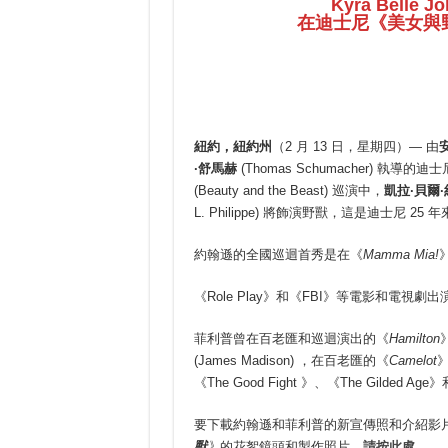
Kyra Belle Jo
在迪士尼《美女與
紐約，紐約州
（2 月 13 日，星期四）— 由
·
舒馬赫
(Thomas Schumacher) 
(Beauty and the Beast) 巡演中，
凱拉
·
貝爾
·
L. Philippe) 將飾演野獸，這是迪士尼 
約翰遜的全國巡迴首秀是在《
Mamma Mia!
》
《Role Play》和《FBI》等電影和電視劇出
菲利普曾在百老匯和巡迴演出的《
Hamilton
(James Madison) ，在百老匯的《
Camelot
》
《The Good Fight 》、《The Gilded Age》
要下載約翰遜和菲利普的新宣傳照和介紹影
獸
》
的花絮鏡頭和製作照片，
請按此處
。