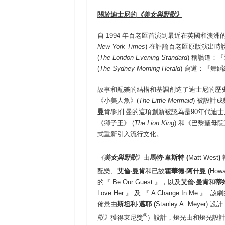
關於迪士尼的
《美女與野獸》
自 1994 年百老匯首演到最近在英國和澳
New York Times
) 在評論百老匯原版演出時
(
The London Evening Standard
) 稱讚道：
『
(
The Sydney Morning Herald
) 寫道：『舞
故事和配樂的結構和基調創造了迪士尼的歷
《小美人魚》(
The Little Mermaid
) 被設計
曼
肯/阿什曼的這項創新被認為是90年代迪
《獅子王》 (
The Lion King
) 和《巴黎聖母院
式重新引入流行文化。
《
美女與野獸
》
由
馬特
·
韋斯特 (
Matt West
)
配樂、
艾倫
·
曼肯
和已故
霍華德
·
阿什曼 (
Howa
的『 Be Our Guest 』，以及
艾倫
·
曼肯
和
蒂
Love Her 』 及 『 A Change In Me
佈景由
斯坦利·邁耶
(
Stanley A. Meyer)
®
獸》
獲得東尼獎
）設計，燈光由和燈光設