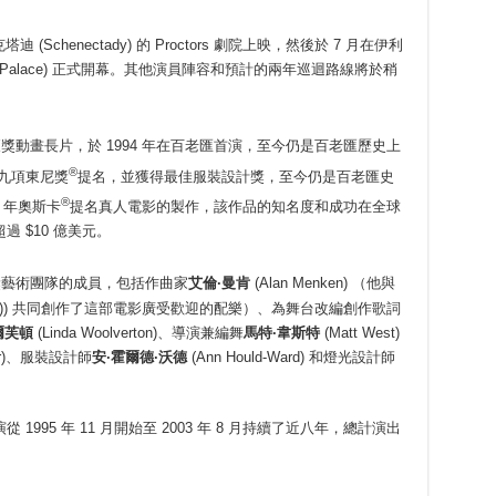
迪 (Schenectady) 的 Proctors 劇院上映，然後於 7 月在伊利
c Palace) 正式開幕。其他演員陣容和預計的兩年巡迴路線將於稍
獎動畫長片，於 1994 年在百老匯首演，至今仍是百老匯歷史上
®
九項東尼獎
提名，並獲得最佳服裝設計獎，至今仍是百老匯史
®
 年奧斯卡
提名真人電影的製作，該作品的知名度和成功在全球
 $10 億美元。
獎藝術團隊的成員，包括作曲家
艾倫
·
曼肯
(Alan Menken) （他與
shman)) 共同創作了這部電影廣受歡迎的配樂）、為舞台改編創作歌詞
爾芙頓
(Linda Woolverton)、導演兼編舞
馬特
·
韋斯特
(Matt West)
eyer)、服裝設計師
安·霍爾德·沃德
(Ann Hould-Ward) 和燈光設計師
從 1995 年 11 月開始至 2003 年 8 月持續了近八年，總計演出