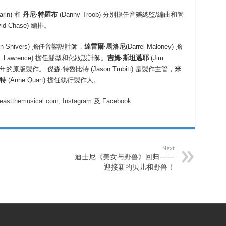
arin) 和
丹尼
·
特羅布
(Danny Troob) 分別擔任音樂總監/編曲和管
 Chase) 編排。
hn Shivers) 擔任音響設計師，
達雷爾·馬洛尼
(Darrel Maloney) 擔
 H. Lawrence) 擔任髮型和化妝設計師。
吉姆
·
斯坦邁耶
(Jim
 年的原版製作。 傑森·特魯比特 (Jason Trubitt) 是製作主管，
米
特
(Anne Quart) 擔任執行製作人。
eastthemusical.com
,
Instagram
及
Facebook
.
Next
迪士尼《美女与野兽》回归——
迎接新的贝儿和野兽！