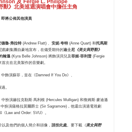
hnson 及 Fergie L. Philippe
野獸》北美巡迴演唱會中擔任主角
即將公佈其他演員
安德魯
·
弗拉特
(Andrew Flatt) 、
安妮
·
夸特
(Anne Quart) 和
托馬斯
執導的迪士尼戲劇集團自豪地宣布，在備受期待的
迪士尼
《美女與野獸》
約翰遜
(Kyra Belle Johnson) 將飾演貝兒及
菲姬·菲利普
(Fergie
25 年來首次在北美製作的音樂劇
。
中飾演蘇菲，並在《Damned If You Do》、
演過。
》中扮演赫拉克勒斯·馬利根 (Hercules Mulligan) 和詹姆斯·麥迪遜
中扮演薩格拉莫爾爵士 (Sir Sagramore)，他還出演過電視劇
和《Law and Order: SVU》。
片以及他們的個人簡介和頭像，
請按此處
。要下載
《
美女與野