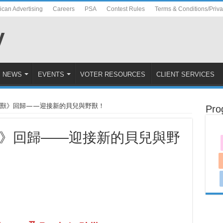
ican Advertising
Careers
PSA
Contest Rules
Terms & Conditions/Priv
NEWS
EVENTS
VOTER RESOURCES
CLIENT SERVICES
野獸》回歸——迎接新的貝兒與野獸！
Pro
》回歸——迎接新的貝兒與野