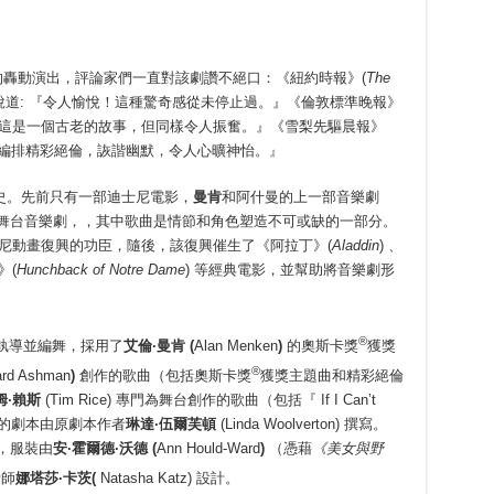
洲的轟動演出，評論家們一直對該劇讚不絕口：《紐約時報》(
The
說道: 『令人愉悅！這種驚奇感從未停止過。』《倫敦標準晚報》
這是一個古老的故事，但同樣令人振奮。』《雪梨先驅晨報》
蹈編排精彩絕倫，詼諧幽默，令人心曠神怡。
』
史。先前只有一部迪士尼電影，
曼肯
和阿什曼的上一部音樂劇
成舞台音樂劇，，其中歌曲是情節和角色塑造不可或缺的一部分。
士尼動畫復興的功臣，隨後，該復興催生了《阿拉丁》(
Aladdin
) 、
》(
Hunchback of Notre Dame
) 等經典電影，並幫助將音樂劇形
®
執導並編舞，採用了
艾倫
·
曼肯 (
Alan Menken
)
的奧斯卡獎
獲獎
®
rd Ashman
)
創作的歌曲（包括奧斯卡獎
獲獎主題曲和精彩絕倫
姆
·
賴斯
(Tim Rice)
專門為舞台創作的歌曲（包括『 If I Can’t
 』 該劇的劇本由原劇本作者
琳達
·
伍爾芙頓
(Linda Woolverton) 撰寫。
 設計，服裝由
安·霍爾德·沃德
(
Ann Hould-Ward
)
（憑藉
《美女與野
計師
娜塔莎·卡茨
(
Natasha Katz) 設計。