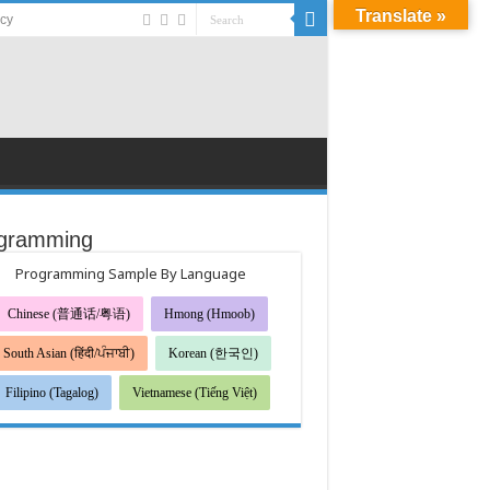
Translate »
acy
gramming
Programming Sample By Language
Chinese (普通话/粤语)
Hmong (Hmoob)
South Asian (हिंदी/ਪੰਜਾਬੀ)
Korean (한국인)
Filipino (Tagalog)
Vietnamese (Tiếng Việt)