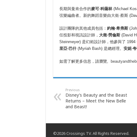
長期與曼肯合作的
麥可·科薩林
(Michael Kos
弦樂編曲者。新的舞蹈音樂由大衛·蔡斯 (David
設計團隊的其他成員包括：
約翰·希弗斯
(Jo
任投影和視訊設計師，
大衛·勞倫斯
(David
Steinmeyer) 是幻術設計師，他參與了 1994
里亞·巴什
(Myriah Bash) 是總經理。
安妮
·
夸
如需了解更多信息，請瀏覽,
beautyandtheb
Previous
Disney’s Beauty and the Beast
Returns – Meet the New Belle
and Beast!
©2026 Crossings TV. All Rights Reserved.