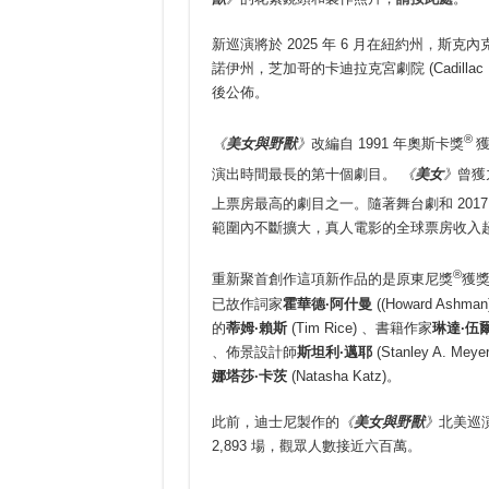
新巡演將於 2025 年 6 月在紐約州
，
斯克內克塔
諾伊州，芝加哥的卡迪拉克宮劇院 (Cadilla
後公佈。
®
《
美女與野獸
》
改編自 1991 年奧斯卡獎
獲
演出時間最長的第十個劇目。
《
美女
》
曾獲
上票房最高的劇目之一。隨著舞台劇和 2017
範圍內不斷擴大，真人電影的全球票房收入超過
®
重新聚首創作這項新作品的是原東尼獎
獲
已故作詞家
霍華德
·
阿什曼
((Howard A
的
蒂姆
·
賴斯
(Tim Rice) 、書籍作家
琳達
·
伍
、佈景設計師
斯坦利·邁耶
(Stanley A. M
娜塔莎·卡茨
(Natasha Katz)。
此前，迪士尼製作的
《
美女與野獸
》
北美巡演
2,893 場，觀眾人數接近六百萬
。