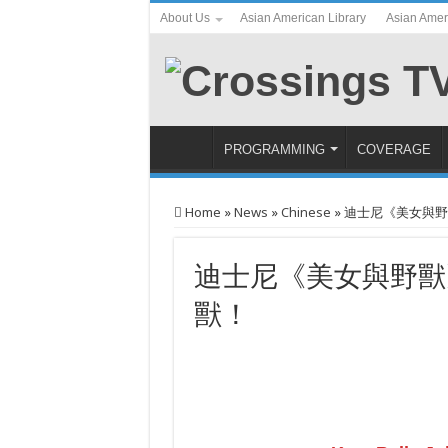
About Us
Asian American Library
Asian Amer
PROGRAMMING
COVERAGE
Home
»
News
»
Chinese
»
迪士尼《美女與
迪士尼《美女與野獸
獸！