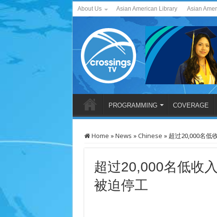
About Us
Asian American Library
Asian Amer
PROGRAMMING
COVERAGE
Home
»
News
»
Chinese
»
超过20,000名
超过20,000名低
被迫停工