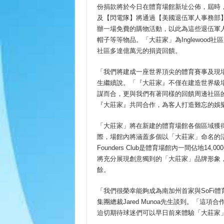
份捐款將於今日在體育場館新址公佈，屆時，
及【閃電隊】將通過【美國退伍軍人事務部
辦一場免費的購物活動，以此為這些退伍軍
帽子等等物品。「大莊家」為Inglewoo
社區多達億萬元的捐資回饋。
「我們將建成一座世界頂尖的體育賽事及現場娛樂
生繼續說。「『大莊家』不僅在建造世界級場館及球
謀而合，更與我們有著同樣的回饋周邊社區
『大莊家』共同合作，為客人打造難忘的娛
「大莊家」將在新建的體育場館各個區域獲得隨
際，場館內將涵蓋多個以「大莊家」命名的活動空
Founders Club是體育場館內一間佔地
將充分展現創意獨到的「大莊家」品牌形象
餘。
「我們很榮幸能夠成為南加州首家與SoFi
集團總裁Jared Munoa先生談到。「
迫切期待球迷們可以早日前來體驗「大莊家」Fo