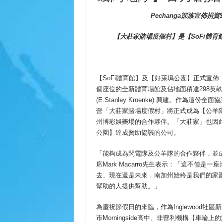
Pechanga
部族宣佈捐資
【大莊家賭場度假村】是【
SoFi
體育
【SoFi體育館】及【好萊塢公園】正式宣
個座位的全新體育場館及佔地面積達298英
(E.Stanley Kroenke) 興建。作為
營「大莊家賭場度假村」將正式成為【公羊隊
州博彩娛樂場的合作夥伴。「大莊家」也因此
公園】達成贊助協議的公司。
「能夠成為閃電隊及公羊隊的合作夥伴，並成
席Mark Macarro先生表示：「這不僅
去、現在還是未來，南加州始終是我們的家
幫助的人提供幫助。」
為慶祝節假日的來臨，作為Inglewood社區新的一
市Morningside高中、非營利機構【車輪