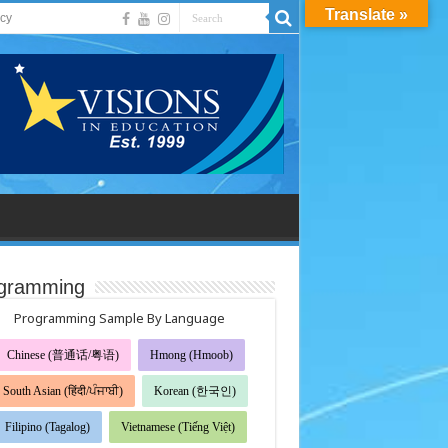
Translate »
acy
gramming
Programming Sample By Language
Chinese (普通话/粤语)
Hmong (Hmoob)
South Asian (हिंदी/ਪੰਜਾਬੀ)
Korean (한국인)
Filipino (Tagalog)
Vietnamese (Tiếng Việt)