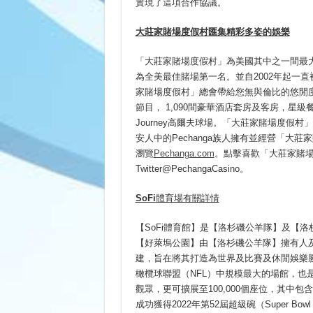
實現了這項合作協議。
大莊家賭場度假村匯集精彩多姿的娛樂
「大莊家賭場度假村」為美國其中之一間最大規
為全美最佳賭場第一名。並自2002年起一
家賭場度假村」總會帶給您無與倫比的悠閒度
節目， 1,090間豪華酒店套房及客房，
Journey高爾夫球場。「大莊家賭場度假
安人中的Pechanga族人擁有並經營「大莊家賭
瀏覽
Pechanga.com
。點擊喜歡「大莊家賭場度假村」
Twitter@PechangaCasino。
SoFi
體育場有關詳情
【SoFi體育館】是【洛杉磯公羊隊】及【
【好萊塢公園】由【洛杉磯公羊隊】擁有人及主席斯坦利·
建，旨在將其打造為世界及比賽及休閒娛樂勝
橄欖球聯盟（NFL）中規模最大的場館，也是
觀眾，更可擴展至100,000個座位，其中包含
成功獲得2022年第52屆超級碗（Super Bo