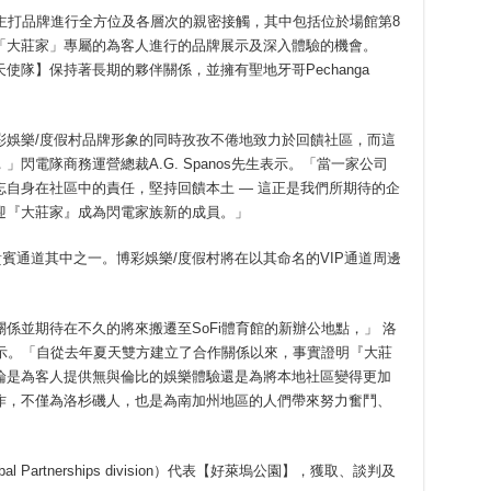
的主打品牌進行全方位及各層次的親密接觸，其中包括位於場館第8
提供「大莊家」專屬的為客人進行的品牌展示及深入體驗的機會。
隊】保持著長期的夥伴關係，並擁有聖地牙哥Pechanga
彩娛樂/度假村品牌形象的同時孜孜不倦地致力於回饋社區，而這
閃電隊商務運營總裁A.G. Spanos先生表示。「當一家公司
自身在社區中的責任，堅持回饋本土 — 這正是我們所期待的企
迎『大莊家』成為閃電家族新的成員。」
貴賓通道其中之一。博彩娛樂/度假村將在以其命名的VIP通道周邊
係並期待在不久的將來搬遷至SoFi體育館的新辦公地點，」 洛
先生表示。「自從去年夏天雙方建立了合作關係以來，事實證明『大莊
論是為客人提供無與倫比的娛樂體驗還是為將本地社區變得更加
作，不僅為洛杉磯人，也是為南加州地區的人們帶來努力奮鬥、
bal Partnerships division）代表【好萊塢公園】，獲取、談判及