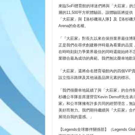
來臨SoFi體育館的球迷們將與「大莊家」
層的11,500平方呎體驗區。該體驗區將
「大莊家」與【洛杉磯湖人隊】及【洛杉磯天使
Arena的命名權。
「『大莊家』對長久以來在保持業界最佳博
正是我們在尋求創建夥伴時最為看重的品質，」
在時時刻刻力爭業界最佳的同時還能始終不忘
業聯合最為成功的典範。我們無比榮幸地歡
「大莊家」還將命名體育場館內的四個VIP
設立指示路牌及其他涵蓋品牌元素的標示。
「我們很榮幸地延續了與「大莊家」的合作關
杉磯公羊隊首席運營官Kevin Demoff
家』和公羊隊擁有許多共同的經營理念，無
美好而努力。我們期待繼續與『大莊家』合
展現自我的靈感。」
【Legends全球夥伴關係部】（Legends Glo