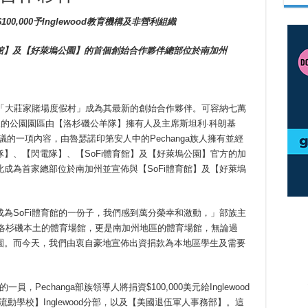
$100,000
予
Inglewood
教育機構及非營利組織
館】及【好萊塢公園】的首個創始合作夥伴總部位於南加州
佈「大莊家賭場度假村」成為其最新的創始合作夥伴。可容納七萬
畝的公園園區由【洛杉磯公羊隊】擁有人及主席斯坦利·科朗基
這份全面協議的一項內容，由魯瑟諾印第安人中的Pechanga族人擁有並經
】、【閃電隊】、【SoFi體育館】及【好萊塢公園】官方的加
成為首家總部位於南加州並宣佈與【SoFi體育館】及【好萊塢
為SoFi體育館的一份子，我們感到萬分榮幸和激動，」部族主
是一座洛杉磯本土的體育場館，更是南加州地區的體育場館，無論過
園。而今天，我們由衷自豪地宣佈出資捐款為本地區學生及需要
員，Pechanga部族領導人將捐資$100,000美元給Inglewood
上的流動學校】Inglewood分部，以及【美國退伍軍人事務部】。這