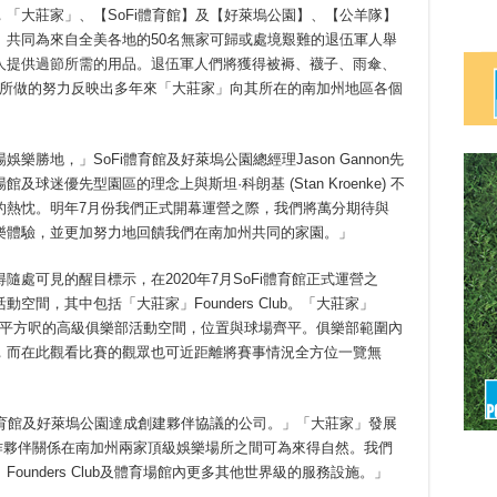
「大莊家」、【SoFi體育館】及【好萊塢公園】、【公羊隊】
】共同為來自全美各地的50名無家可歸或處境艱難的退伍軍人舉
人提供過節所需的用品。退伍軍人們將獲得被褥、襪子、雨傘、
d社區所做的努力反映出多年來「大莊家」向其所在的南加州地區各個
勝地，」SoFi體育館及好萊塢公園總經理Jason Gannon先
迷優先型園區的理念上與斯坦·科朗基 (Stan Kroenke) 不
的熱忱。明年7月份我們正式開幕運營之際，我們將萬分期待與
樂體驗，並更加努力地回饋我們在南加州共同的家園。」
處可見的醒目標示，在2020年7月SoFi體育館正式運營之
間，其中包括「大莊家」Founders Club。「大莊家」
14,000平方呎的高級俱樂部活動空間，位置與球場齊平。俱樂部範圍內
，而在此觀看比賽的觀眾也可近距離將賽事情況全方位一覽無
體育館及好萊塢公園達成創建夥伴協議的公司。」「大莊家」發展
這項合作夥伴關係在南加州兩家頂級娛樂場所之間可為來得自然。我們
unders Club及體育場館內更多其他世界級的服務設施。」