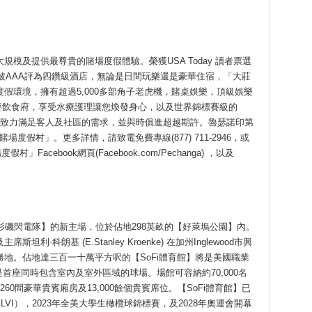
模及提供最尊貴的賭場度假體驗。榮獲USA Today 讀者票選
直被AAA評為四鑽級酒店，無論是日間玩樂還是豪華住宿，「大莊
假環境，擁有超過5,000多部角子老虎機，賭桌娛樂，頂級娛樂
星級餐飲食府，享受水療護理讓您煥發身心，以及世界錦標賽級的
村」致力滿足客人及社區的需求，並與時俱進超越期許。魯瑟諾印第
場度假村」。更多詳情，請致電免費專線(877) 711-2946，或
Facebook網頁(Facebook.com/Pechanga) ，以及
洛杉磯閃電隊】的新主場，位於佔地298英畝的【好萊塢公園】內。
科朗基 (E.Stanley Kroenke) 在加州Inglewood市興
地。佔地達三百一十萬平方呎的【SoFi體育館】將是美國職業
首座同時包含室內及室外區域的球場。場館可容納約70,000名
260間豪華貴賓廂房及13,000餘個貴賓席位。【SoFi體育館】已
wl LVI），2023年全美大學生橄欖球錦標賽，及2028年奧運會開幕