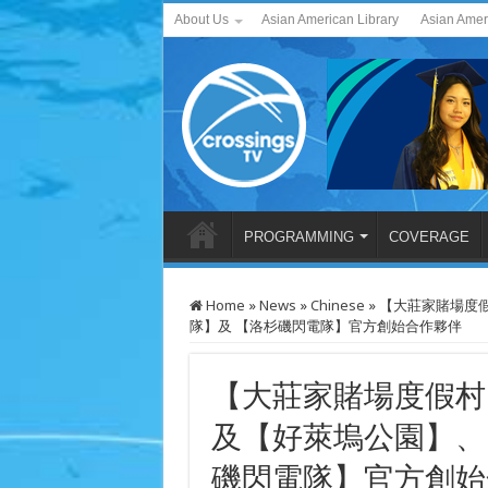
About Us
Asian American Library
Asian Amer
PROGRAMMING
COVERAGE
Home
»
News
»
Chinese
»
【大莊家賭場度假
隊】及 【洛杉磯閃電隊】官方創始合作夥伴
【大莊家賭場度假村】
及【好萊塢公園】、
磯閃電隊】官方創始