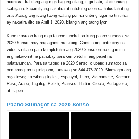
address—kabilang ang mga bagong silang, mga bata, at sinumang
kaibigan o kapamilyang nakatira at natutulog doon sa halos lahat ng
oras.Kapag ang isang taong walang permanenteng lugar na tinitirhan
ay nakatira dito sa Abril 1, 2020, bilangin ang taong iyon.
Kung mayroon kang mga tanong tungkol sa kung paano sumagot sa
2020 Senso, may magagamit na tulong. Gamitin ang patnubay na
video sa ibaba para kumpletuhin ang 2020 Senso online o gamitin
ang naka-print na patnubay para kumpletuhin ang papel na
palatanungan. Para sa tulong sa 2020 Senso, o upang sumagot sa
pamamagitan ng telepono, tumawag sa 844-478-2020. Sinasagot ang
mga tawag sa wikang Ingles, Espanyol, Tsino, Vietnamese, Koreano,
Ruso, Arabe, Tagalog, Polish, Pranses, Haitian Creole, Portuguese,
at Hapon.
Paano Sumagot sa 2020 Senso