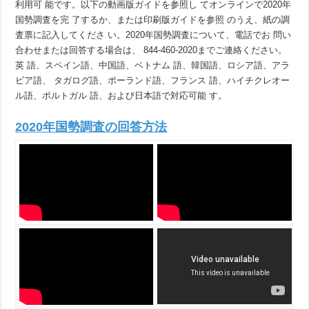
利用可 能です。以下の動画版ガイドを参照し てオンラインで2020年
国勢調査を完 了するか、または印刷版ガイドを参照 のうえ、紙の調
査票に記入してくださ い。2020年国勢調査について、電話でお 問い
合わせまたは回答する場合は、 844-460-2020までご連絡ください。
英 語、スペイン語、中国語、ベトナム 語、韓国語、ロシア語、アラ
ビア語、 タガログ語、ポーランド語、フランス 語、ハイチクレオー
ル語、ポルトガル 語、および日本語で対応可能 す。
2020年国勢調査の回答方法