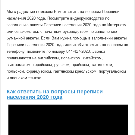
Мы с радостью поможем Вам ответить на вопросы Переписи
населения 2020 года. Посмотрите видеоруководство по
заполнению анкеты Переписи населения 2020 года по Интернету
или ознакомьтесь с печатным руководством по заполнению
бумажной анкеты. Если Вам нужна помощь в заполнении анкеты
Переписи населения 2020 года или чтобы ответить на вопросы по
телефону, позвоните по номеру 844-417-2020. Звонки
принимаются на английском, испанском, китайском,
вьетнамском, корейском, русском, арабском, тагальском,
польском, французском, гаитянском креольском, португальском
и японском языках.
Как ответить на вопросы Переписи
населения 2020 года